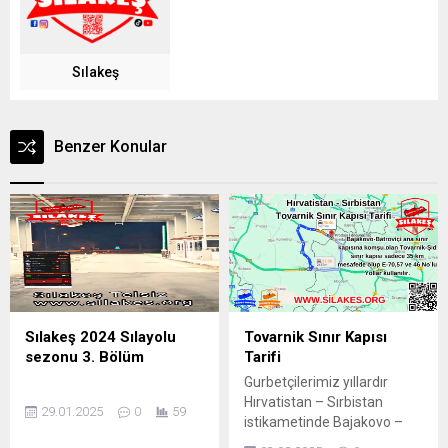
Sılakeş
Benzer Konular
Sılakeş 2024 Sılayolu
Tovarnik Sınır Kapısı
sezonu 3. Bölüm
Tarifi
Gurbetçilerimiz yıllardır
Hırvatistan – Sırbistan
29.01.2025
0
59
istikametinde Bajakovo –
Batroviçi ana kapı aşırı