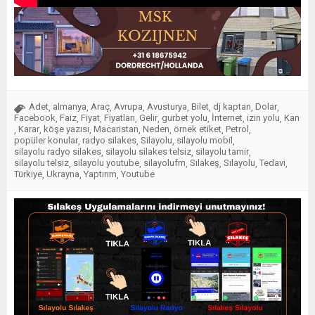
Adet
almanya
Araç
Avrupa
Avusturya
Bilet
dj kaptan
Dolar
,
,
,
,
,
,
,
,
Facebook
Faiz
Fiyat
Fiyatları
Gelir
gurbet yolu
İnternet
izin yolu
Kan
,
,
,
,
,
,
,
,
Karar
köşe yazısı
Macaristan
Neden
örnek etiket
Petrol
,
,
,
,
,
,
,
popüler konular
radyo silakes
Silayolu
silayolu mobil
,
,
,
,
silayolu radyo silakes
silayolu silakes telsiz
silayolu tamir
,
,
,
silayolu telsiz
silayolu youtube
silayolufm
Sılakeş
Sılayolu
Tedavi
,
,
,
,
,
,
Türkiye
Ukrayna
Yaptırım
Youtube
,
,
,