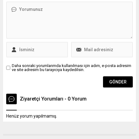
geliştirdiği Milli Muharip
ifade verdi. İmamoğlu’na
Uçak (KAAN) projesinin
adliyeye girişi sırasında eşi
alternatiflerden biri olarak
Dilek İmamoğlu ile partililer
değerlendirilmekte olduğu
de eşlik etti. İBB Başkanı,
iddia ediliyor. El Economista
tehdit, hakaret, görevli kişiyi
ve diğer İspanyol haber
hedef göstermek ve adil
kaynaklarında, KAAN’ın
yargılamayı...
2030’dan itibaren...
Daha sonraki yorumlarımda kullanılması için adım, e-posta adresim
ve site adresim bu tarayıcıya kaydedilsin.
Ziyaretçi Yorumları - 0 Yorum
Henüz yorum yapılmamış.