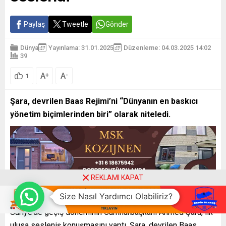
Paylaş
Tweetle
Gönder
Dünya
Yayınlama: 31.01.2025
Düzenleme: 04.03.2025 14:02
39
A
A
+
-
1
Şara, devrilen Baas Rejimi’ni “Dünyanın en baskıcı
yönetim biçimlerinden biri” olarak niteledi.
REKLAMI KAPAT
Size Nasıl Yardımcı Olabiliriz?
Suriye’de geçiş döneminin Cumhurbaşkanı Ahmed Şara, ilk
ulusa sesleniş konuşmasını yaptı. Şara, devrilen Baas