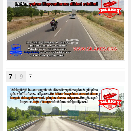
7
| 9
7