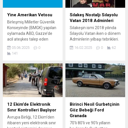
Yine Amerikan Vetosu
Sılakeş Nostaljı Sılayolu
Vatan 2018 Adminleri
Birleşmiş Milletler Güvenlik
Konseyinde (BMGK) yapılan
Sılakeşin ismi 2018 yılında
oylamada ABD, Gazze’de
Sılayolu Vatan iken o dönem
acil ateşkes talep eden
Adminlerin yılbaşı tebrikleri.
karar tasarısını veto etti.
Sılakşin 2. Dönemi olarak
05.06.2025
0
16.02.2025
0
62
Metin Gazze’de acil ateşkes,
onlarada buradan
141
tüm İsrailli rehinelerin
Selamlarımızı iletiyoruz!
serbest bırakılmasını ve 2,1
milyon Filitinli’ye yönelik tüm
insani yardım
kısıtlamalarının
kaldırılmasını talep ediyordu.
ABD’nin BM Daimi
Temsilciliği Geçici
Maslahatgüzarı Dorothy
12 Ekim’de Elektronik
Birinci Nesil Gurbetçinin
Shea, tasarıda ‘Hamas’ın
Sınır Kontrolleri Başlıyor
Göz Bebeği Ford
kınanmamasını’ veto...
Granada
Avrupa Birliği, 12 Ekim’den
itibaren yeni elektronik sınır
70'li 80'li ve 90'lı yılların