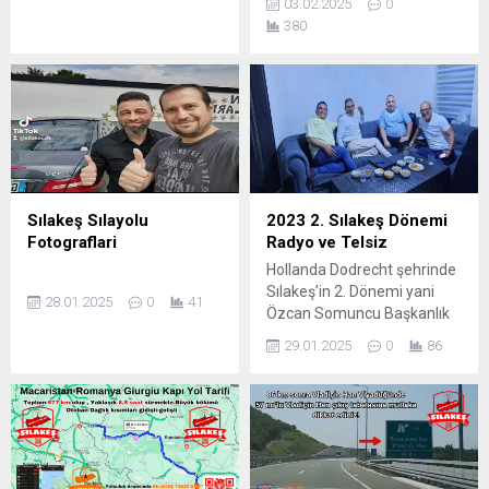
03.02.2025
0
yoğunlukta Tovarnik – Şid
380
sınır kapısı kullanılmaktadır.
Bizde Sılakeş olarak
bilmeyenler için ufak bir
fotoğraflı yol tarifi
hazırladık. İzin sezonunda
sizleri Radyo Sılakeş ve
Sılakeş Telsiz’ede
bekliyoruz.
Sılakeş Sılayolu
2023 2. Sılakeş Dönemi
Fotograflari
Radyo ve Telsiz
Hollanda Dodrecht şehrinde
Sılakeş’in 2. Dönemi yani
28.01.2025
0
41
Özcan Somuncu Başkanlık
dönemi Özcan Somuncu
29.01.2025
0
86
Başkanlığında İbrahim
Atmaca 2. Başkan Halil
Demir Sılakeş Kurucu ve
Yönetim Kurulu Üyesi Yusuf
Karagöz Radyo Sılakeş
Kurucu ve Yönetim Kurulu
üyesi.