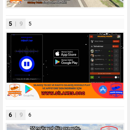
5
| 9
5
6
| 9
6