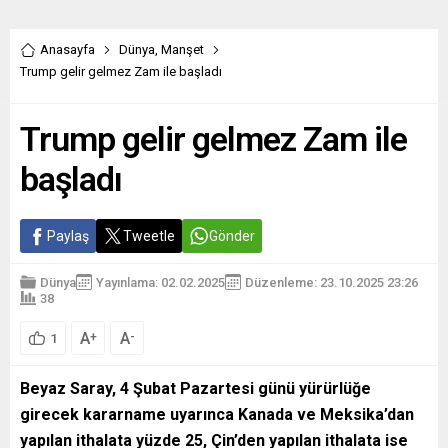
Anasayfa
Dünya
,
Manşet
Trump gelir gelmez Zam ile başladı
Trump gelir gelmez Zam ile
başladı
Paylaş
Tweetle
Gönder
Dünya
Yayınlama: 02.02.2025
Düzenleme: 23.10.2025 23:26
38
A
A
+
-
1
Beyaz Saray, 4 Şubat Pazartesi günü yürürlüğe
girecek kararname uyarınca Kanada ve Meksika’dan
yapılan ithalata yüzde 25, Çin’den yapılan ithalata ise