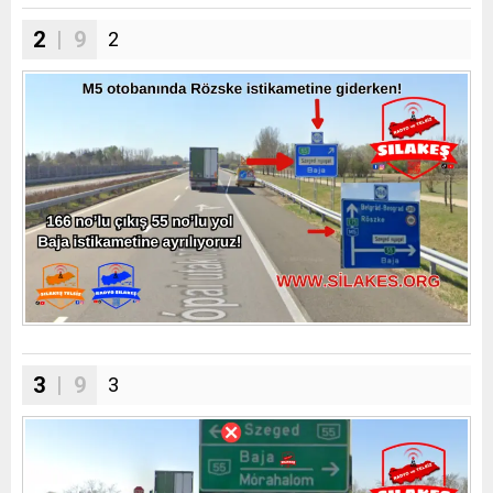
2
| 9
2
3
| 9
3