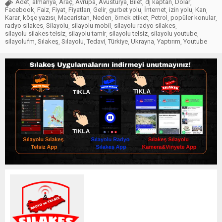
Adet
almanya
Araç
Avrupa
Avusturya
Bilet
dj kaptan
Dolar
,
,
,
,
,
,
,
,
Facebook
Faiz
Fiyat
Fiyatları
Gelir
gurbet yolu
İnternet
izin yolu
Kan
,
,
,
,
,
,
,
,
,
Karar
köşe yazısı
Macaristan
Neden
örnek etiket
Petrol
popüler konular
,
,
,
,
,
,
,
radyo silakes
Silayolu
silayolu mobil
silayolu radyo silakes
,
,
,
,
silayolu silakes telsiz
silayolu tamir
silayolu telsiz
silayolu youtube
,
,
,
,
silayolufm
Sılakeş
Sılayolu
Tedavi
Türkiye
Ukrayna
Yaptırım
Youtube
,
,
,
,
,
,
,