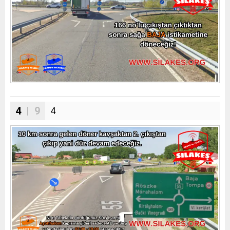
4
| 9
4