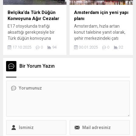
sağlanabileceğini vurguladı.
yayınlanacak aylık
Avrupa Birliği: “İlk Aşama
raporundan anlaşılıyor ki,
Belçika’da Türk Düğün
Amsterdam için yeni yapı
Tamam, Şimdi Uygulama
2023’e göre yüzde...
Konvoyuna Ağır Cezalar
planı
Zamanı” AB Komisyonu
E17 otoyolunda trafiği
Amsterdam, hızla artan
Başkanı Ursula von der...
aksattığı gerekçesiyle bir
konut talebine yanıt olarak,
Türk düğün konvoyuna
şehir merkezindeki çatı
ilişkin dava, ülkede
katlarını imara açmayı
17.10.2025
0
94
30.01.2025
0
32
kamuoyunun dikkatini çekti.
planlıyor. Şehirdeki mevcut
Belçika’nın Dendermonde
binaların çatılarına yeni
kentinde görülen davada, 18
katlar eklenmesiyle, yaklaşık
Bir Yorum Yazın
Türk kökenli sürücü
4 bin 500 yeni dairenin inşa
hakkında “trafik güvenliğini
edilebileceği ifade ediliyor.
tehlikeye atma”, “emniyet
Bu projeyle, konut krizine
şeridini işgal etme” ve “yolda
önemli bir çözüm
dans etme” gibi suçlamalar
sağlanması hedefleniyor.
yöneltildi. Olay, 2018 yılında
Çatı katlarında büyük bir
E17 otoyolunda
potansiyel var Önerilen
gerçekleşmişti. Savcılığın
projeye göre,
Talepleri Savcılık,
Amsterdam’daki...
konvoyun...