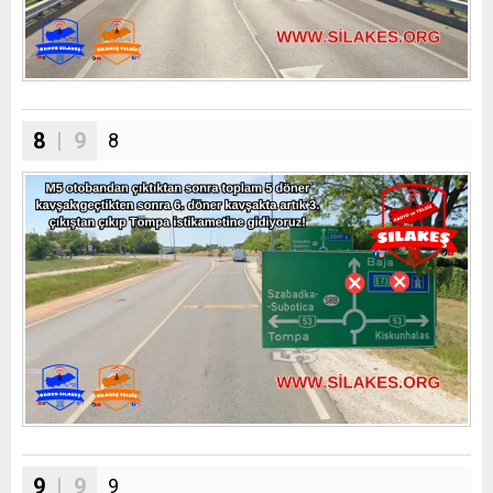
8
| 9
8
9
| 9
9