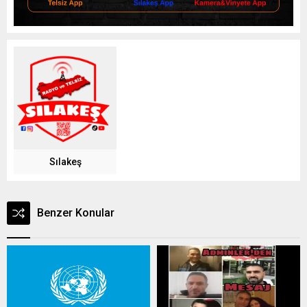
Sılakeş
Benzer Konular