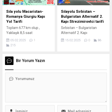
Sıla yolu Macaristan-
Sılayolu Sırbistan –
Romanya Giurgiu Kapı
Bulgaristan Alternatif 2.
Yol Tarifi
Kapı Strezimirovtci tarifi
Toplam 677 km olup ,
Sırbistan – Bulgaristan
Yaklaşık 8,5 saat
Alternatif 2. Kapı
sürmekte.Büyük bölümü
Strezimirovtci Niş’den 138
05.02.2025
1
15.02.2025
0
86
Otoban Dağlık kısımları
km olup süre olarak yaklaşık
215
gidişli-gelişli
2 saattir. Niş – Makedonya
yönü A1 daha sonra 40
numaralı devlet yolundan
Bir Yorum Yazın
ulaşabilirsiniz. Seyehat
edeceğiniz zaman
Pasaportunuzdan sonra
mutlaka Sılakeş
Aplikasyonlarını indirmeniz.
Radyo Sılakeş’de Yol
boyunca 24 saat Müzik, Sınır
kapı bilgileri ve Sılayolu Yol...