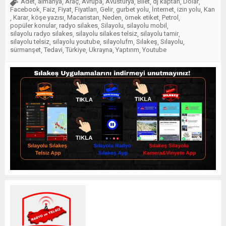
Adet
almanya
Araç
Avrupa
Avusturya
Bilet
dj kaptan
Dolar
,
,
,
,
,
,
,
,
Facebook
Faiz
Fiyat
Fiyatları
Gelir
gurbet yolu
İnternet
izin yolu
Kan
,
,
,
,
,
,
,
,
Karar
köşe yazısı
Macaristan
Neden
örnek etiket
Petrol
,
,
,
,
,
,
,
popüler konular
radyo silakes
Silayolu
silayolu mobil
,
,
,
,
silayolu radyo silakes
silayolu silakes telsiz
silayolu tamir
,
,
,
silayolu telsiz
silayolu youtube
silayolufm
Sılakeş
Sılayolu
,
,
,
,
,
sürmanşet
Tedavi
Türkiye
Ukrayna
Yaptırım
Youtube
,
,
,
,
,