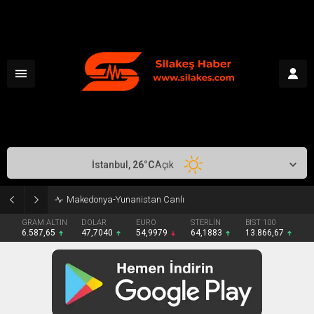
İstanbul,
26
°C
Açık
AB’de Araç Muayenesinde Yeni Dönem
GRAM ALTIN
DOLAR
EURO
STERLİN
BIST 100
6.587,65
47,7040
54,9979
64,1883
13.866,67