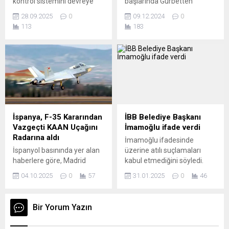
kontrol sistemini devreye
başlarında Gurbetten
alacak. Mevcut pasaport
Sılayoluna yapılan
28.09.2025
0
09.12.2024
0
damgalama yöntemi
seyyehatlerin vazgeçilmezi
113
183
kaldırılacak, AB vatandaşı
Ford Granada, Ford'un
olmayanların giriş–çıkışları
Avrupa ve Kuzey Amerika
tamamen dijital kayda
için çıkarttığı iki ayrı modele
alınacak. “Entry/Exit System
verilen model adı.
(EES)”, yani “Giriş/Çıkış
Sistemi”. AB’ye üye
olmayan ülkelerden gelen
turistlerin giriş-çıkışları artık
dijital olarak izlenecek.
İspanya, F-35 Kararından
İBB Belediye Başkanı
Parmak izi, yüz tanıma,
Vazgeçti KAAN Uçağını
İmamoğlu ifade verdi
pasaport bilgileri gibi veriler...
Radarına aldı
İmamoğlu ifadesinde
İspanyol basınında yer alan
üzerine atılı suçlamaları
haberlere göre, Madrid
kabul etmediğini söyledi.
yönetimi ABD’den F-35
İstanbul Büyükşehir
04.10.2025
0
57
31.01.2025
0
46
savaş uçağı alımı planını
Belediye Başkanı Ekrem
iptal etme kararını aldı. Bu
İmamoğlu, hakkında
kararla birlikte İspanya’nın
başlatılan iki soruşturma
Bir Yorum Yazın
savunma tedarikindeki rota
kapsamında Çağlayan’daki
değişebileceği, Türkiye’nin
İstanbul Adliyesi’ne gelerek