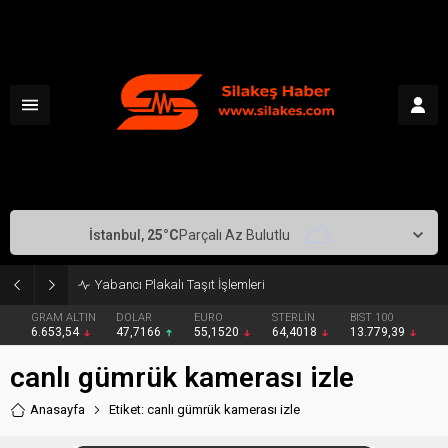
İstanbul,
25
°C
Parçalı Az Bulutlu
Yabancı Plakalı Taşıt İşlemleri
GRAM ALTIN
DOLAR
EURO
STERLİN
BIST 100
6.653,54
47,7166
55,1520
64,4018
13.779,39
canlı gümrük kamerası izle
Anasayfa
Etiket: canlı gümrük kamerası izle