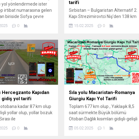
tarifi
e yol yönlendirmede ister
 irtibat numarasına gelen
Sırbistan – Bulgaristan Alternatif 2.
an biriside Sofya çevre
Kapı Strezimirovtci Niş’den 138 km
na istinaden Sılakeş olarak
olup süre olarak yaklaşık 2 saattir.
2025
0
15.02.2025
0
ir tarif hazırladık. Seyehat
Niş – Makedonya yönü A1 daha
niz zaman
sonra 40 numaralı devlet yolundan
tunuzdan sonra mutlaka
ulaşabilirsiniz. Seyehat edeceğiniz
Aplikasyonlarını indirmeniz.
zaman Pasaportunuzdan sonra
lakeş’de Yol boyunca 24
mutlaka Sılakeş Aplikasyonlarını
k, Sınır kapı bilgileri ve
indirmeniz. Radyo Sılakeş’de Yol
ol trafik bilgilerini...
boyunca 24 saat Müzik, Sınır kapı
bilgileri ve Sılayolu Yol...
u Hercegzanto Kapıdan
Sıla yolu Macaristan-Romanya
gidiş yol tarifi
Giurgiu Kapı Yol Tarifi
 otobana kadar 87 km olup
Toplam 677 km olup , Yaklaşık 8,5
elişli yollar olup, yollar bozuk
saat sürmekte.Büyük bölümü
Sırası ile
Otoban Dağlık kısımları gidişli-gelişli
Sombor,Kula ve Werbass
2025
0
05.02.2025
1
ti olan 15 no’lu yoldan
 Sılakeş Sosyal Medya, Radyo