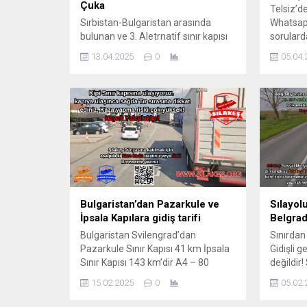
Çuka
Telsiz’d
Sırbistan-Bulgaristan arasında
Whatsapp
bulunan ve 3. Aletrnatif sınır kapısı
sorulard
olan Vraşka Çuka sınır kapısı,
yolu. Bu
13.04.2025
0
05.04.
Kalotina ana sınır kapısı yaklaşık 8
sizlere b
saat ve Strezimirovtsi (Simit Kapı)
edeceği
sınır kapısı 5 saat bekleme
Pasapor
verdikten sonra gidilecek sınır
Sılakeş 
kapısıdır. Aksi halde tavsiye
Radyo Sı
etmiyoruz. Sılakeş Telsize katılıp
saat Müzi
sizlere bu konuda birebir yardımcı
Sılayolu Y
olunmakta ve bilgi verilmektedir....
Bulgaristan’dan Pazarkule ve
Sılayol
İpsala Kapılara gidiş tarifi
Belgrad 
Bulgaristan Svilengrad’dan
Sınırdan
Pazarkule Sınır Kapısı 41 km İpsala
Gidişli g
Sınır Kapısı 143 km’dir A4 – 80
değildir! 
numaralı ulusal yol – E85 karayolları
Bezdan,
15.02.2025
0
05.02.
kullanılmaktadır. Bulgaristan
istikame
üzerinden Yunanistan’a
gidilir!