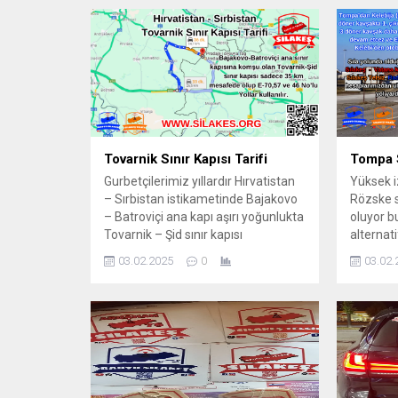
geçilmektedir! Seyehat edeceğiniz
Sılakeş’
zaman Pasaportunuzdan sonra
katılmak
mutlaka Sılakeş Aplikasyonlarını
veya lin
indirmeniz. Radyo Sılakeş’de Yol
yeterli
boyunca 24 saat Müzik, Sınır kapı
bilgileri ve Sılayolu Yol trafik
bilgilerini...
Tovarnik Sınır Kapısı Tarifi
Tompa S
Gurbetçilerimiz yıllardır Hırvatistan
Yüksek 
– Sırbistan istikametinde Bajakovo
Rözske sı
– Batroviçi ana kapı aşırı yoğunlukta
oluyor b
Tovarnik – Şid sınır kapısı
alternati
kullanılmaktadır. Bizde Sılakeş
var. Aslı
03.02.2025
0
03.02.
olarak bilmeyenler için ufak bir
Sırbistan
fotoğraflı yol tarifi hazırladık. İzin
Yinede b
sezonunda sizleri Radyo Sılakeş ve
dedik. Ca
Sılakeş Telsiz’ede bekliyoruz.
Sılakeş 
indirme