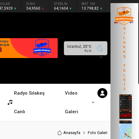
DOLAR
EURO
STERLİN
BIST 100
47,5929
54,9560
64,1604
13.798,82
İstanbul,
25
°C
Açık
Radyo Sılakeş
Video
Canlı
Galeri
Anasayfa
Foto Galeri