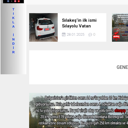
Sılakeş’in ilk ismi
Sılayolu Vatan
2015 – 2020
28.01.2025
0
GENE