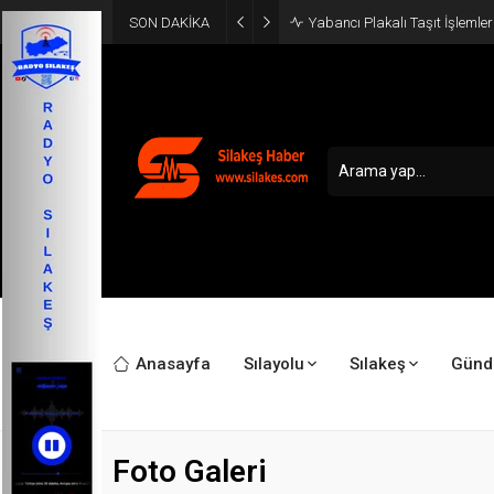
SON DAKİKA
Makedonya-Yunanistan Canlı
Anasayfa
Sılayolu
Sılakeş
Gün
Foto Galeri