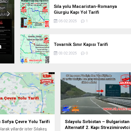
Sıla yolu Macaristan-Romanya
Giurgiu Kapı Yol Tarifi
05.02.2025
1
Sılayolu Sırbistan – Bulgaristan
Tovarnik Sınır Kapısı Tarifi
Alternatif 2. Kapı Strezimirovtci tarifi
03.02.2025
0
u Sofya Çevre Yolu Tarifi
Sılayolu Sırbistan – Bulgaristan
Alternatif 2. Kapı Strezimirovtci
larak yıllardır ister Sılakeş