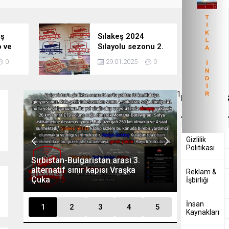
eş
Sılakeş 2024
 ve
Sılayolu sezonu 2.
Bölüm
0
29.01.2025
0
1
Hakkımızda
S
Gizlilik
Politikasi
Sılayolu Sır
Alternatif 2
Reklam &
Sılayolu Sofya Çevre Yolu Tarifi
tarifi
İşbirliği
İnsan
1
2
3
4
5
Kaynakları