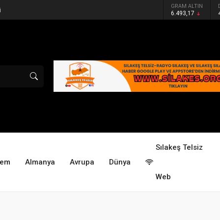
GRAM ALTIN
6.493,17
Sılakeş Telsiz
dem
Almanya
Avrupa
Dünya
Web