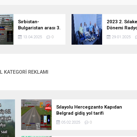
Sırbistan-
2023 2. Sılak
Bulgaristan arası 3.
Dönemi Radyo
alternatif sınır
Telsiz
13.04.2025
0
29.01.2025
kapısı Vraşka Çuka
L KATEGORİ REKLAMI
Sırbistan-Bulgaristan arası 3.
alternatif sınır kapısı Vraşka
Sılayolu Hercegzanto Kapıdan
Çuka
Belgrad gidiş yol tarifi
05.02.2025
0