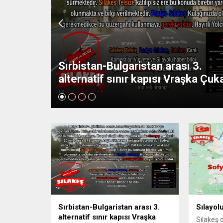
3.
ka Çuka
Sılayolu Sofya Çevre Yolu Tarifi
Sırbistan-Bulgaristan arası 3.
Sılayol
alternatif sınır kapısı Vraşka
Sılakeş o