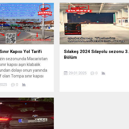
i dinlemek ve Sılakeş Telsize
 için kare kodu taramanız
ki browsere yazmak
dir!
ınır Kapısı Yol Tarifi
Sılakeş 2024 Sılayolu sezonu 3.
Bölüm
izin sezonunda Macaristan
nır kapısı aşırı klabalık
undan dolayı onun yanında
29.01.2025
0
f olan Tompa sınır kapısı
nda burayı bilen çok, çünkü
2025
0
a açılan 2. büyük kapı.
ilmeyenler için tarif edelim
nlı anlık bilgi almak için
Telsiz ve Radyo Sılakeş’i
yi unutmayınız.