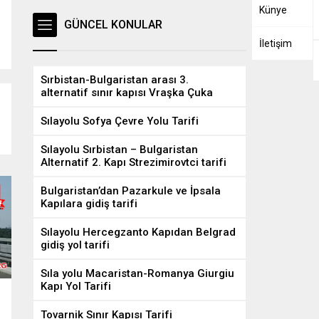
Künye
GÜNCEL KONULAR
İletişim
Sırbistan-Bulgaristan arası 3.
Bulgaristan’dan Pazarkule ve İpsala
Sırb
alternatif sınır kapısı Vraşka Çuka
Kapılara gidiş tarifi
alte
Sılayolu Sofya Çevre Yolu Tarifi
Sılayolu Sırbistan – Bulgaristan
Alternatif 2. Kapı Strezimirovtci tarifi
Bulgaristan’dan Pazarkule ve İpsala
Kapılara gidiş tarifi
Sılayolu Hercegzanto Kapıdan Belgrad
gidiş yol tarifi
Sıla yolu Macaristan-Romanya Giurgiu
Kapı Yol Tarifi
Tovarnik Sınır Kapısı Tarifi