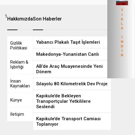
1
8
Hakkımızda
Son Haberler
Yabancı Plakalı Taşıt İşlemleri
Gizlilik
Politikasi
Makedonya-Yunanistan Canlı
Reklam &
AB’de Araç Muayenesinde Yeni
İşbirliği
Dönem
İnsan
Sılayolu 80 Kilometrelik Dev Proje
Kaynakları
Kapıkule’de Bekleyen
Künye
Transportçular Yetkililere
Seslendi
İletişim
Kapıkule’de Transport Camiası
Toplanıyor