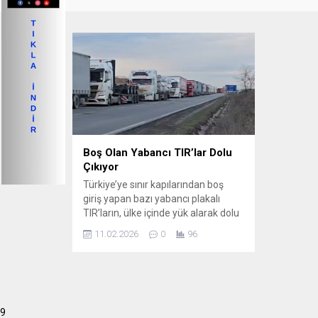
Boş Olan Yabancı TIR’lar Dolu
Çıkıyor
Türkiye’ye sınır kapılarından boş
giriş yapan bazı yabancı plakalı
TIR’ların, ülke içinde yük alarak dolu
şekilde çıkış yaptığı yönündeki
11.02.2026
0
96
iddialar sektörde tartışma yaratıyor.
Türk nakliyeciler ise bu durumun
haksız rekabet oluşturduğunu ve
zaten ağır maliyetlerle mücadele
eden yerli taşımacıyı daha da
9
zorladığını belirtiyor. İddialar Neler?