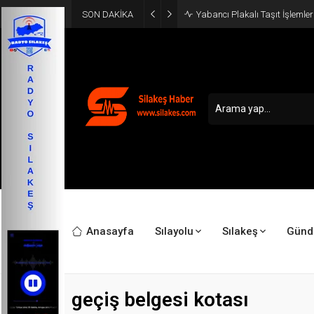
SON DAKİKA
Yabancı Plakalı Taşıt İşlemler
Anasayfa
Sılayolu
Sılakeş
Gün
geçiş belgesi kotası