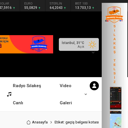
DOLAR
EURO
STERLİN
BIST 100
47,5916
55,0829
64,2043
13.703,13
İstanbul,
31
°C
Açık
Radyo Sılakeş
Video
Canlı
Galeri
Anasayfa
Etiket: geçiş belgesi kotası