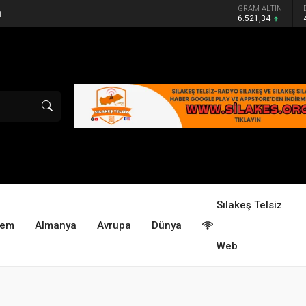
GRAM ALTIN
i
6.521,34
Sılakeş Telsiz
dem
Almanya
Avrupa
Dünya
Web