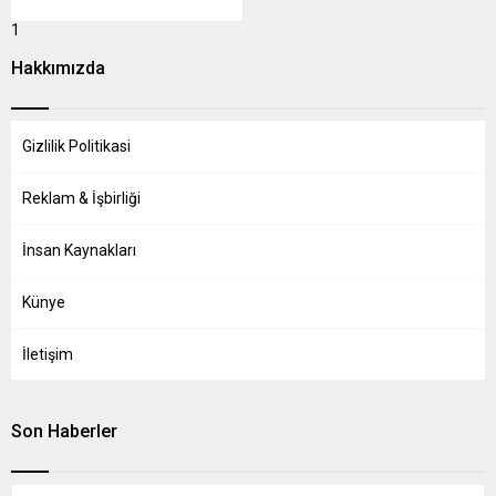
ile yapılan ilk radyo yayını,
henüz kimsede radyo
1
bulunmadığından ötürü her
Hakkımızda
aksam posta binasının
kapısının üzerine
yerleştirilen hoparlör
aracılığıyla duyruluyordu…
Gizlilik Politikasi
Nasıl...
Reklam & İşbirliği
İnsan Kaynakları
Künye
İletişim
Son Haberler