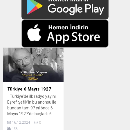
Türkiye 6 Mayıs 1927
Türkiye’de ilk radyo yayını,
Eşref Şefik’in bu anonsu ile
bundan tam 97 yıl önce 6
Mayıs 1927’de başladı. 6
Mayıs 1927’de Sirkeci Büyük
16.12.2024
0
Postane’de 5 kilowatlık verici
106