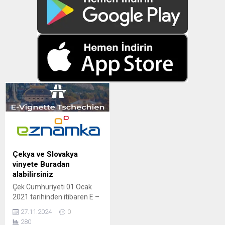
Çekya ve Slovakya
vinyete Buradan
alabilirsiniz
Çek Cumhuriyeti 01 Ocak
2021 tarihinden itibaren E –
Vinyete dönemini devreye
27.11.2024
0
soktu, önceden ADAC de
280