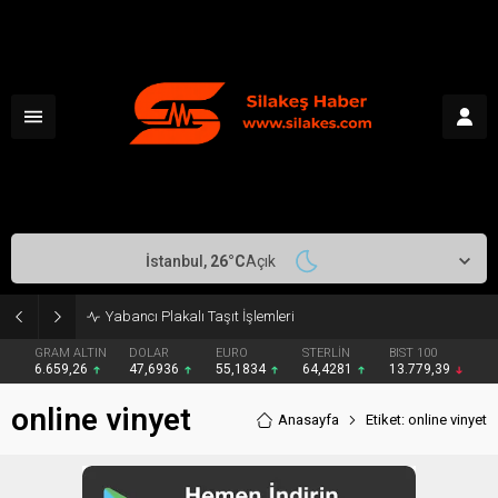
İstanbul,
26
°C
Açık
Yabancı Plakalı Taşıt İşlemleri
GRAM ALTIN
DOLAR
EURO
STERLİN
BIST 100
6.659,26
47,6936
55,1834
64,4281
13.779,39
online vinyet
Anasayfa
Etiket: online vinyet