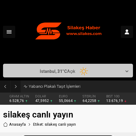
İstanbul,
31
°C
Açık
Yabancı Plakalı Taşıt İşlemleri
GRAM ALTIN
DOLAR
EURO
STERLİN
BIST 100
6.528,76
47,5952
55,0664
64,2258
13.676,19
silakeş canlı yayın
Anasayfa
Etiket: silakeş canlı yayın