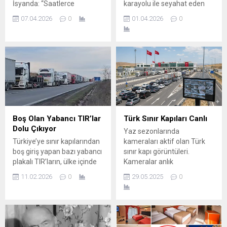
İsyanda: “Saatlerce
karayolu ile seyahat eden
Bekliyoruz, Sistem
Transportcu ve Gurbetciler
07.04.2026
0
01.04.2026
0
Değişmeli” Dün Sılakeş
için önemli bir bilgilendirme .
Telsiz tarafından da yapılan
Sılakeş Telsiz Sırbistan
duyuruda, Kapıkule Sınır
otoyollarında bulunan
Kapısı’nda transportçuların
MOBESE kameraları artık
yaşadıkları sorunlara dikkat
sürücülerin hizmetine
çekmek amacıyla protesto
sundu. Bu sistem sayesinde
eylemi yapılacağı
yol durumunu önceden
belirtilmişti. Bugün ise
görmek, trafik yoğunluğunu
beklenen eylem gerçekleşti.
takip etmek ve güvenli sürüş
Kapıkule Sınır Kapısı’nda
planı yapmak mümkün hale
Boş Olan Yabancı TIR’lar
Türk Sınır Kapıları Canlı
bekleyen transportçular,
geliyor. Sılakeş Telsiz
Dolu Çıkıyor
Yaz sezonlarında
yaşadıkları sorunları dile
sizleri...
Türkiye’ye sınır kapılarından
kameraları aktif olan Türk
getirerek yetkililere çağrıda
boş giriş yapan bazı yabancı
sınır kapı görüntüleri.
bulundu. Sınır kapısında
plakalı TIR’ların, ülke içinde
Kameralar anlık
uzun süre beklediklerini
yük alarak dolu şekilde çıkış
yayınlanmakta olup
belirten...
11.02.2026
0
29.05.2025
0
yaptığı yönündeki iddialar
kopukluklarda silakes.com
sektörde tartışma yaratıyor.
sorumlu değildir. Tavsiyemiz
Türk nakliyeciler ise bu
Sılakeş Telsiz ve Radyo
durumun haksız rekabet
Sılakeş Aplikasyonlarımızı
oluşturduğunu ve zaten ağır
indirip oradan doğru bilgi