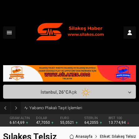
İstanbul,
26
°C
Açık
Yabancı Plakalı Taşıt İşlemleri
GRAM ALTIN
DOLAR
EURO
STERLİN
BIST 100
6.614,69
47,7050
55,0521
64,2055
13.774,94
Sılakeş Telsiz
Anasayfa
Etiket: Sılakeş Telsiz