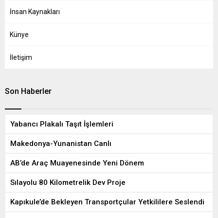
gösteren bazı küçük
işletmeler...
İnsan Kaynakları
Künye
İletişim
Son Haberler
Yabancı Plakalı Taşıt İşlemleri
Makedonya-Yunanistan Canlı
AB’de Araç Muayenesinde Yeni Dönem
Sılayolu 80 Kilometrelik Dev Proje
Kapıkule’de Bekleyen Transportçular Yetkililere Seslendi