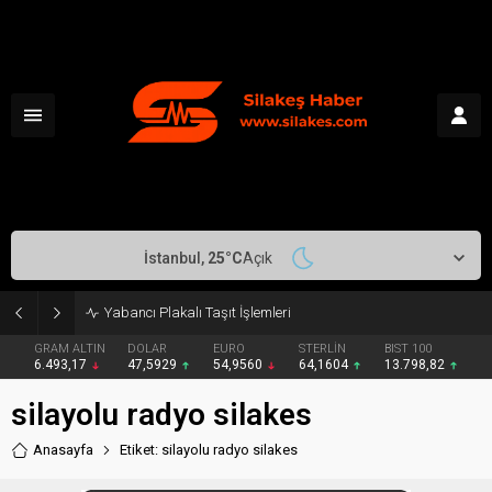
İstanbul,
25
°C
Açık
Yabancı Plakalı Taşıt İşlemleri
GRAM ALTIN
DOLAR
EURO
STERLİN
BIST 100
6.493,17
47,5929
54,9560
64,1604
13.798,82
silayolu radyo silakes
Anasayfa
Etiket: silayolu radyo silakes