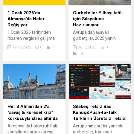
Yeni dönemde hem
çalışanın, emeklinin,
düzensiz göçle mücadele
kiracının ve ailelerin gündelik
1 Ocak 2026’da
Gurbetciler Yılbaşı tatili
hem de ekonomik ihtiyaçlar
yaşamını etkileyecek. 1.
Almanya’da Neler
için Sılayoluna
ön planda olacak. Sınır
Vergi ve Gelir Düzenlemeleri
Değişiyor
Hazırlanıyor
Kontrolleri 2026’ya Taşınıyor
Gelir vergisi dilimleri
1 Ocak 2026 tarihinden
Avrupa’da yaşayan
Almanya...
güncelleniyor: 2026 ile
itibaren vergiden çalışma
gurbetçiler, 2025 yılının
birlikte gelir...
hayatına, enerjiden sosyal
sonuna yaklaşırken gelenek
19.12.2025
0
77
08.12.2025
0
yardımlara kadar birçok
hâline gelen Noel ve yılbaşı
126
alanda önemli reform ve
tatili için memleket
yenilikleri yürürlüğe koyuyor.
yolculuğuna hazırlanıyor.
Yeni yıl ile birlikte
“Sıla Yolu” olarak bilinen
milyonlarca kişinin gelir,
Avrupa–Balkanlar–Türkiye
çalışma koşulları ve günlük
güzergâhında bu yıl hem
yaşam maliyetleri doğrudan
hava koşullarının sert
etkilenecek. 1. Vergi Sistemi
geçeceği hem de tatil
ve Gelir Düzenlemeleri Vergi
tarihlerinin yoğun bir
indirimleri ve muafiyetler:
döneme denk gelmesi
Her 3 Alman’dan 2’si
Sılakeş Telsiz Bas
2026’da temel gelir vergisi
nedeniyle trafik rekorlarının
“savaş & küresel kriz”
Konuş&Push-to-Talk
muafiyeti...
kırılması bekleniyor.
korkusuyla stres altında
Türklerin Ücretsiz Telsizi
Uzmanlar, özellikle 12–24
Almanya’da halkın ruh hali,
Avrupa’nın dört bir yanında
Aralık 2025...
son yıllarda artan küresel
gurbetçiler, transport