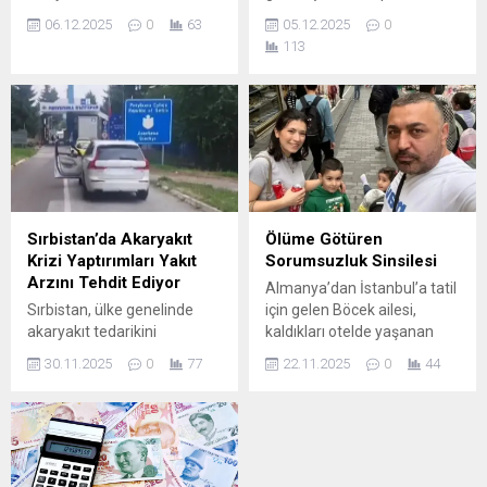
krizler, savaşlar ve belirsizlik
şoförleri ve karavancılar için
06.12.2025
0
63
05.12.2025
0
ortamı nedeniyle ciddi
güvenilir bir iletişim ağı
113
biçimde etkilenmiş
sunan Sılakeş Telsiz,
görünüyor. TK’nin 2025 yılı
ücretsiz hizmeti ve geniş
için hazırladığı “Stres
kullanıcı topluluğuyla
Raporu”na göre,
yolculuğun en büyük
yetişkinlerin %66’sı yani her
destekçisi olmaya devam
üç kişiden yaklaşık ikisi “sık
ediyor. Modern push-to-talk
sık veya ara sıra stresli”
(bas-konuş) mantığıyla
olduklarını bildiriyor.
çalışan sistem, tek tuşla
Raporun dikkat çeken
anında iletişim kurmayı
Sırbistan’da Akaryakıt
Ölüme Götüren
bulgularından biri:
mümkün kılarak sürücülerin
Krizi Yaptırımları Yakıt
Sorumsuzluk Sinsilesi
Katılımcıların çok...
güvenliğini ve konforunu
Arzını Tehdit Ediyor
Almanya’dan İstanbul’a tatil
artırıyor. Bas...
Sırbistan, ülke genelinde
için gelen Böcek ailesi,
akaryakıt tedarikini
kaldıkları otelde yaşanan
etkileyebilecek ciddi bir
zehirlenme sonucu hayatını
30.11.2025
0
77
22.11.2025
0
44
krizle karşı karşıya. Ülkenin
kaybetti. Küçük çocuklar ve
en büyük ve tek büyük
anne olay yerinde yaşamını
ölçekli rafinerisi olan NIS’in
yitirirken, baba da
ham petrol tedarikinin ABD
kurtarılamadı. İstanbul
yaptırımları nedeniyle
Fatih’teki bir otelde
durma noktasına gelmesi,
konaklayan Böcek ailesi, 12