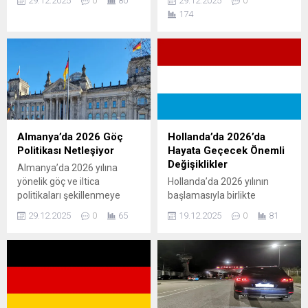
29.12.2025
0
80
29.12.2025
0
önemli değişiklikler
güvenliği alanlarında önemli
174
yürürlüğe giriyor. İçişleri
yasal düzenlemeler
Bakanı Ali Yerlikaya’nın
yürürlüğe giriyor. Federal
açıklamalarına göre, yeni
hükümet tarafından kabul
trafik kanunu ile trafik
edilen yeni kurallar, ülkede
kurallarına uyumu artırmak,
yaşayan yabancılar,
kazaları azaltmak ve cezai
çalışanlar ve göçmenler için
yaptırımları güçlendirmek
doğrudan etkiler yaratacak.
hedefleniyor. Yeni Trafik
Göç ve Çalışma İzinlerinde
Kanunu 1 Ocak 2026’da
Yeni Dönem 2026 itibarıyla
Almanya’da 2026 Göç
Hollanda’da 2026’da
Yürürlüğe Giriyor Türkiye
Avusturya, nitelikli iş gücünü
Politikası Netleşiyor
Hayata Geçecek Önemli
Büyük Millet Meclisi’nde
hedefleyen göç...
Değişiklikler
Almanya’da 2026 yılına
kabul edilen yeni...
yönelik göç ve iltica
Hollanda’da 2026 yılının
politikaları şekillenmeye
başlamasıyla birlikte
başladı. Federal hükümetin
vergiden çalışma hayatına,
29.12.2025
0
65
19.12.2025
0
81
planladığı yeni
sosyal yardımlardan asgari
düzenlemeler, Avrupa Birliği
ücrete, bütçe
ile uyumlu reformlar ve
politikalarından enerji ve
nitelikli iş gücü ihtiyacı
yaşam maliyetlerine kadar
doğrultusunda göç
pek çok alanda kapsamlı
politikasında önemli
yenilikler yürürlüğe giriyor.
değişiklikler öngörülüyor.
Bu değişiklikler milyonlarca