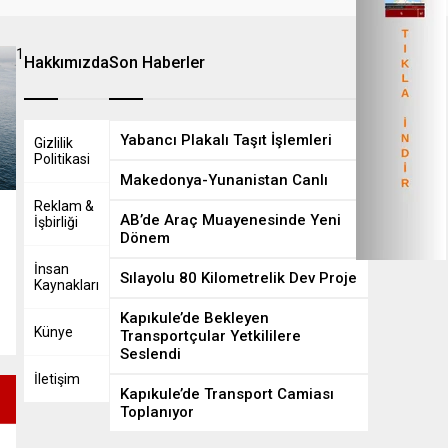
1
8
Hakkımızda
Son Haberler
Yabancı Plakalı Taşıt İşlemleri
Gizlilik
Politikasi
Makedonya-Yunanistan Canlı
Reklam &
AB’de Araç Muayenesinde Yeni
İşbirliği
Dönem
İnsan
Sılayolu 80 Kilometrelik Dev Proje
Kaynakları
.
Kapıkule’de Bekleyen
Künye
Transportçular Yetkililere
Seslendi
İletişim
Kapıkule’de Transport Camiası
Toplanıyor