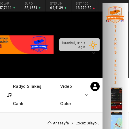
DOLAR
EURO
STERLİN
BIST 100
47,7111
55,1881
64,4139
13.779,39
İstanbul,
31
°C
Açık
Radyo Sılakeş
Video
Canlı
Galeri
Anasayfa
Etiket: Sılayolu