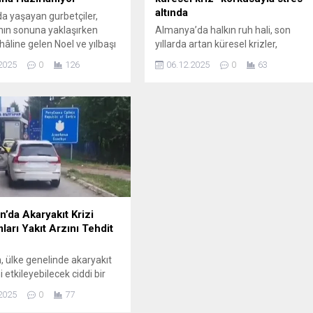
altında
a yaşayan gurbetçiler,
ının sonuna yaklaşırken
Almanya’da halkın ruh hali, son
hâline gelen Noel ve yılbaşı
yıllarda artan küresel krizler,
çin memleket yolculuğuna
savaşlar ve belirsizlik ortamı
2025
0
126
06.12.2025
0
63
yor. “Sıla Yolu” olarak
nedeniyle ciddi biçimde etkilenmiş
Avrupa–Balkanlar–Türkiye
görünüyor. TK’nin 2025 yılı için
ında bu yıl hem hava
hazırladığı “Stres Raporu”na göre,
ının sert geçeceği hem de
yetişkinlerin %66’sı yani her üç
ihlerinin yoğun bir döneme
kişiden yaklaşık ikisi “sık sık veya
mesi nedeniyle trafik
ara sıra stresli” olduklarını bildiriyor.
nın kırılması bekleniyor.
Raporun dikkat çeken bulgularından
, özellikle 12–24 Aralık
biri: Katılımcıların çok...
n’da Akaryakıt Krizi
ları Yakıt Arzını Tehdit
n, ülke genelinde akaryakıt
i etkileyebilecek ciddi bir
rşı karşıya. Ülkenin en
2025
0
77
tek büyük ölçekli rafinerisi