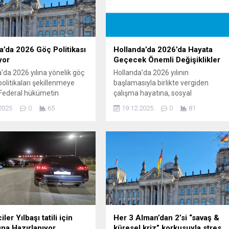
Türkiye Büyük Millet Meclisi’nde
kabul edilen yeni...
’da 2026 Göç Politikası
Hollanda’da 2026’da Hayata
yor
Geçecek Önemli Değişiklikler
da 2026 yılına yönelik göç
Hollanda’da 2026 yılının
 politikaları şekillenmeye
başlamasıyla birlikte vergiden
 Federal hükümetin
çalışma hayatına, sosyal
ğı yeni düzenlemeler,
yardımlardan asgari ücrete, bütçe
2025
0
65
19.12.2025
0
81
irliği ile uyumlu reformlar
politikalarından enerji ve yaşam
li iş gücü ihtiyacı
maliyetlerine kadar pek çok alanda
sunda göç politikasında
kapsamlı yenilikler yürürlüğe giriyor.
eğişiklikler öngörülüyor.
Bu değişiklikler milyonlarca
nemde hem düzensiz göçle
çalışanın, emeklinin, kiracının ve
e hem de ekonomik
ailelerin gündelik yaşamını
ar ön planda olacak. Sınır
etkileyecek. 1. Vergi ve Gelir
eri 2026’ya Taşınıyor
Düzenlemeleri Gelir vergisi dilimleri
..
güncelleniyor: 2026 ile birlikte gelir...
ler Yılbaşı tatili için
Her 3 Alman’dan 2’si “savaş &
una Hazırlanıyor
küresel kriz” korkusuyla stres