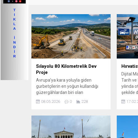
Sılayolu 80 Kilometrelik Dev
Hırvati
Proje
Dijital 
Avrupa’ya kara yoluyla giden
Tarih ve 
gurbetçilerin en yoğun kullandığı
yılında o
güzergâhlardan biri olan
şekilde 
Macaristan’daki M1 otoyolunda
gişelerde
08.05.2026
0
228
17.02.
büyük genişletme çalışmaları
tahsil e
başladı. Budapeşte ile Avusturya
ücret sis
sınırı arasındaki kritik ulaşım
elektroni
hattında yürütülen proje
dönüştür
kapsamında otoyol kapasitesi
özellikl
artırılacak, trafik yoğunluğu
karayolu 