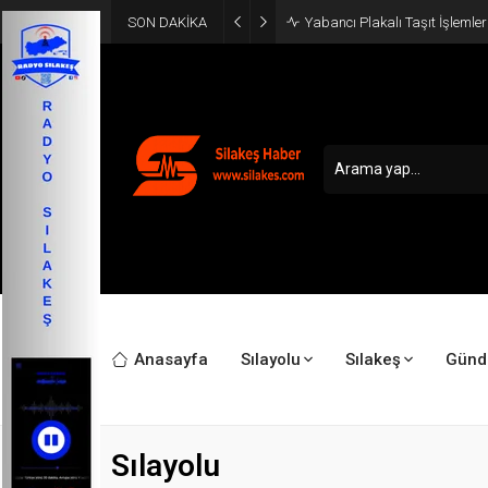
SON DAKİKA
Yabancı Plakalı Taşıt İşlemler
Anasayfa
Sılayolu
Sılakeş
Gün
Sılayolu