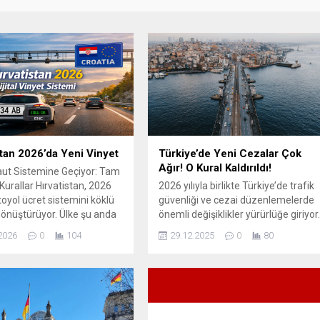
stan 2026’da Yeni Vinyet
Türkiye’de Yeni Cezalar Çok
Ağır! O Kural Kaldırıldı!
Maut Sistemine Geçiyor: Tam
Kurallar Hırvatistan, 2026
2026 yılıyla birlikte Türkiye’de trafik
toyol ücret sistemini köklü
güvenliği ve cezai düzenlemelerde
dönüştürüyor. Ülke şu anda
önemli değişiklikler yürürlüğe giriyor
 elle veya kredi kartıyla
İçişleri Bakanı Ali Yerlikaya’nın
2026
0
104
29.12.2025
0
80
dilen klasik mesafe-bazlı
açıklamalarına göre, yeni trafik
temini dijital vinyet /
kanunu ile trafik kurallarına uyumu
k ücret (e-toll) sistemine
artırmak, kazaları azaltmak ve
meyi planlıyor. Bu değişim,
cezai yaptırımları güçlendirmek
e Türkiye ve Avrupa yönlü
hedefleniyor. Yeni Trafik Kanunu 1
seyahatlerinde Sıla...
Ocak 2026’da Yürürlüğe Giriyor