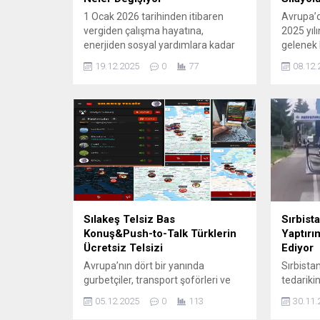
1 Ocak 2026 tarihinden itibaren
Avrupa’d
vergiden çalışma hayatına,
2025 yıl
enerjiden sosyal yardımlara kadar
gelenek 
birçok alanda önemli reform ve
tatili i
19.12.2025
0
77
08.12.
yenilikleri yürürlüğe koyuyor. Yeni yıl
hazırlanı
ile birlikte milyonlarca kişinin gelir,
bilinen 
çalışma koşulları ve günlük yaşam
güzergâh
maliyetleri doğrudan etkilenecek. 1.
koşullar
Vergi Sistemi ve Gelir
tatil tar
Düzenlemeleri Vergi indirimleri ve
denk gel
muafiyetler: 2026’da temel gelir
rekorları
vergisi muafiyeti...
Uzmanlar
2025...
Sılakeş Telsiz Bas
Sırbista
Konuş&Push-to-Talk Türklerin
Yaptırım
Ücretsiz Telsizi
Ediyor
Avrupa’nın dört bir yanında
Sırbista
gurbetçiler, transport şoförleri ve
tedarikin
karavancılar için güvenilir bir iletişim
krizle ka
05.12.2025
0
113
30.11.
ağı sunan Sılakeş Telsiz, ücretsiz
büyük ve 