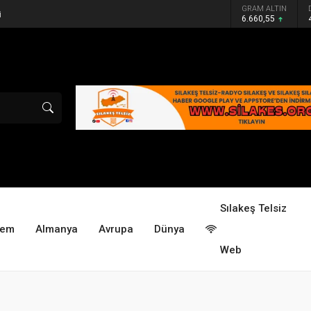
GRAM ALTIN
i
6.660,55
Sılakeş Telsiz
dem
Almanya
Avrupa
Dünya
Web