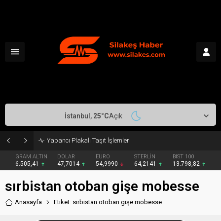
İstanbul,
25
°C
Açık
Yabancı Plakalı Taşıt İşlemleri
GRAM ALTIN
DOLAR
EURO
STERLİN
BIST 100
6.505,41
47,7014
54,9990
64,2141
13.798,82
sırbistan otoban gişe mobesse
Anasayfa
Etiket: sırbistan otoban gişe mobesse