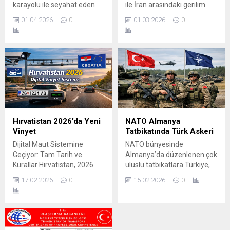
karayolu ile seyahat eden
ile İran arasındaki gerilim
bulundu. Sınır kapısında
Transportcu ve Gurbetciler
yeniden sıcak çatışma
uzun süre beklediklerini
01.04.2026
0
01.03.2026
0
için önemli bir bilgilendirme .
boyutuna ulaştı. Bölgesel
belirten...
Sılakeş Telsiz Sırbistan
güvenlik riskini artırırken
otoyollarında bulunan
Orta Doğu’da hava sahaları
MOBESE kameraları artık
ve deniz trafiği alarm
sürücülerin hizmetine
durumuna geçti. Gece
sundu. Bu sistem sayesinde
Saatlerinde Hava Saldırısı
yol durumunu önceden
İddiaları Donald Trump
görmek, trafik yoğunluğunu
yönetimi ve İsrail, İran’a
takip etmek ve güvenli sürüş
karşı “Operation Epic Fury”
planı yapmak mümkün hale
adı verilen kapsamlı bir
Hırvatistan 2026’da Yeni
NATO Almanya
geliyor. Sılakeş Telsiz
ortak...
Vinyet
Tatbikatında Türk Askeri
sizleri...
Dijital Maut Sistemine
NATO bünyesinde
Geçiyor: Tam Tarih ve
Almanya’da düzenlenen çok
Kurallar Hırvatistan, 2026
uluslu tatbikatlara Türkiye,
yılında otoyol ücret sistemini
aktif birlik ve personel
17.02.2026
0
15.02.2026
0
köklü şekilde dönüştürüyor.
katkısıyla katılım sağladı.
Ülke şu anda gişelerde elle
Türk askeri unsurları,
veya kredi kartıyla tahsil
ittifakın kolektif savunma ve
edilen klasik mesafe-bazlı
caydırıcılık konsepti
ücret sistemini dijital vinyet /
kapsamında belirlenen