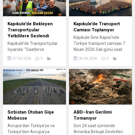
sürücüyü yakından
otoyol kapasitesi artırılacak,
ilgilendiriyor. AB Komisyonu
trafik yoğunluğu azaltılacak
tarafından hazırlanan yeni
ve sürüş güvenliği
düzenleme paketinin temel
yükseltilecek. M1 Otoyolu
Kapıkule’de Bekleyen
Kapıkule’de Transport
amacı; trafik güvenliğini
Kaç Kilometre
Transportçular
Camiası Toplanıyor
artırmak, çevreyi korumak
Genişletilecek? Macaristan
Yetkililere Seslendi
Kapıkule Sınır Kapısı’nda
ve yüksek kilometreli
hükümeti ve altyapı şirketi
Kapıkule’de Transportçular
Türkiye transport camiası 7
araçların daha sık
MKIF...
İsyanda: “Saatlerce
Nisan 2026 Salı günü saat
denetlenmesini sağlamak...
Bekliyoruz, Sistem
14:00’te bir araya geliyor.
07.04.2026
0
06.04.2026
0
Değişmeli” Dün Sılakeş
Sektör temsilcileri
Telsiz tarafından da yapılan
sorunlarını dile getirecek.
duyuruda, Kapıkule Sınır
Kapıkule’de Transport
Kapısı’nda transportçuların
Camiasından Ortak
yaşadıkları sorunlara dikkat
Buluşma Türkiye’de
çekmek amacıyla protesto
uluslararası taşımacılık
eylemi yapılacağı
sektöründe faaliyet
belirtilmişti. Bugün ise
gösteren sürücüler ve
beklenen eylem gerçekleşti.
transport camiası, 7 Nisan
Sırbistan Otoban Gişe
ABD–İran Gerilimi
Kapıkule Sınır Kapısı’nda
2026 Salı günü saat 14:00’te
Mobesse
Tırmanıyor
bekleyen transportçular,
Kapıkule’de bir araya
Avrupa’dan Türkiye’ye ve
Son 24 saat içerisinde
yaşadıkları sorunları dile
gelmeye hazırlanıyor.
Türkiye’den Avrupa’ya
Amerika Birleşik Devletleri
getirerek yetkililere çağrıda
Yapılan çağrıya...