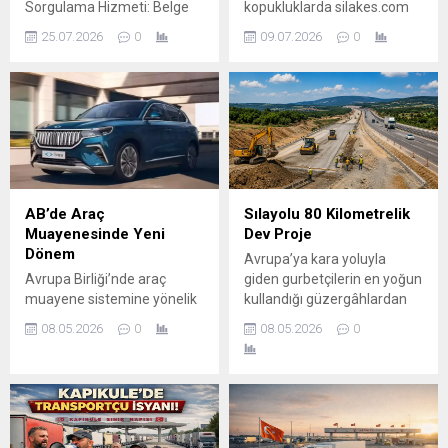
Sorgulama Hizmeti: Belge
kopukluklarda silakes.com
Doğrulama Artık Daha Kolay.
sorumlu değildir. Tavsiyemiz
25.07.2026
0
09.07.2026
0
Ticaret Bakanlığı, dijital
Sılakeş Telsiz ve Radyo
hizmetlerini geliştirmeye
Sılakeş Aplikasyonlarımızı
devam ederken, Yabancı
indirip oradan doğru bilgi
Araç Taahhütname
almanızdır. Kaynak:
Sorgulama hizmetiyle belge
https://roads.org.mk
doğrulama işlemlerini hızlı
ve güvenilir hale getiriyor.
Yabancı Araç Taahhütname
Sorgulama sistemi, Ticaret
AB’de Araç
Sılayolu 80 Kilometrelik
Bakanlığı tarafından
Muayenesinde Yeni
Dev Proje
düzenlenen
Dönem
Avrupa’ya kara yoluyla
taahhütnamelerin
Avrupa Birliği’nde araç
giden gurbetçilerin en yoğun
doğruluğunu ve geçerliliğini
muayene sistemine yönelik
kullandığı güzergâhlardan
online olarak kontrol etmeye
yeni düzenlemeler
biri olan Macaristan’daki M1
imkân...
08.05.2026
0
08.05.2026
0
gündemde. Özellikle eski
otoyolunda büyük
araçlar, elektrikli otomobiller
genişletme çalışmaları
ve dijital denetim
başladı. Budapeşte ile
sistemleriyle ilgili planlanan
Avusturya sınırı arasındaki
değişiklikler, Avrupa yollarını
kritik ulaşım hattında
kullanan milyonlarca
yürütülen proje kapsamında