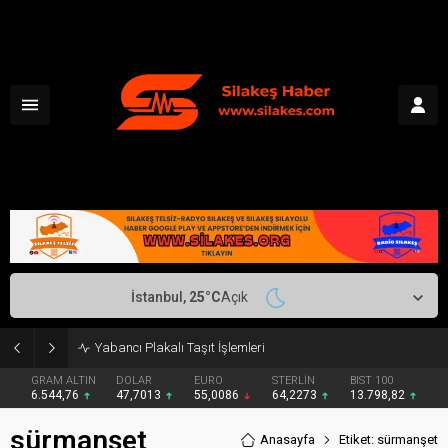
İstanbul,
25
°C
Açık
Yabancı Plakalı Taşıt İşlemleri
GRAM ALTIN
DOLAR
EURO
STERLİN
BIST 100
6.544,76
47,7013
55,0086
64,2273
13.798,82
sürmanşet
Anasayfa
Etiket: sürmanşet