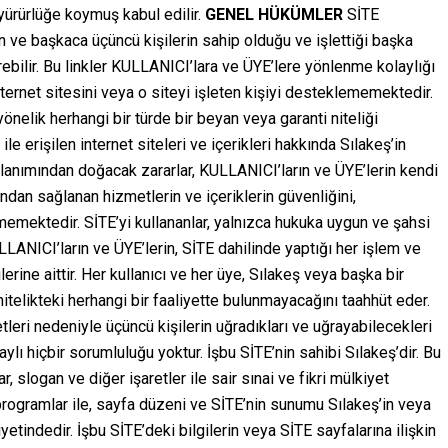
 yürürlüğe koymuş kabul edilir.
GENEL HÜKÜMLER
SİTE
 ve başkaca üçüncü kişilerin sahip olduğu ve işlettiği başka
erebilir. Bu linkler KULLANICI’lara ve ÜYE’lere yönlenme kolaylığı
ernet sitesini veya o siteyi işleten kişiyi desteklememektedir.
 yönelik herhangi bir türde bir beyan veya garanti niteliği
le erişilen internet siteleri ve içerikleri hakkında Sılakeş’in
ullanımından doğacak zararlar, KULLANICI’ların ve ÜYE’lerin kendi
ından sağlanan hizmetlerin ve içeriklerin güvenliğini,
mektedir. SİTE’yi kullananlar, yalnızca hukuka uygun ve şahsi
LANICI’ların ve ÜYE’lerin, SİTE dahilinde yaptığı her işlem ve
rine aittir. Her kullanıcı ve her üye, Sılakeş veya başka bir
itelikteki herhangi bir faaliyette bulunmayacağını taahhüt eder.
leri nedeniyle üçüncü kişilerin uğradıkları ve uğrayabilecekleri
ylı hiçbir sorumluluğu yoktur. İşbu SİTE’nin sahibi Sılakeş’dir. Bu
r, slogan ve diğer işaretler ile sair sınai ve fikri mülkiyet
 programlar ile, sayfa düzeni ve SİTE’nin sunumu Sılakeş’in veya
iyetindedir. İşbu SİTE’deki bilgilerin veya SİTE sayfalarına ilişkin