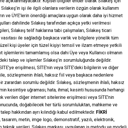
e açıklanmayacaktır. Kişisel bilgiler ender olarak Sılakeş için
lakeş’in işi ile ilgili olanlara verilerin özgün olarak kullanım
ın ve ÜYE’lerin önerdiği amaçlara uygun olarak daha iyi hizmet
ulları dahilinde Sılakeş tarafından açıkça yetki verilmesi
leri, Sılakeş telif haklarına tabi çalışmaları, Sılakeş ticari
vasıtası ile sağladığı başkaca varlık ve bilgilere yönelik tüm
üzel kişi üyeler için tüzel kişiyi temsil ve ilzam etmeye yetkili
ayıt işlemlerini tamamlamış olsa dahi Üye veya Kullanıcı olmanın
eki talep ve işlemler Sılakeş’in sorumluluğunda değildir.
SİTE’ye erişilmesi, SİTE’nin veya SİTE’deki bilgilerin ve diğer
 ile, sözleşmenin ihlali, haksız fiil veya başkaca nedenlere
r zarardan sorumlu değildir. Sılakeş, sözleşmenin ihlali, haksız
lemin kesintiye uğraması, hata, ihmal, kesinti hususunda herhangi
k verilen diğer internet sitelerine erişilmesi veya SİTE’nin
i sonucunda, doğabilecek her türlü sorumluluktan, mahkeme ve
talep hakkından ayrı kılındığı kabul edilmektedir.
FİKRİ
asarım, metin, imge logo, demonstratif, yazılı, elektronik,
 teknik verileri, Sılakeş markası, uygulanan iş metodu ve modeli