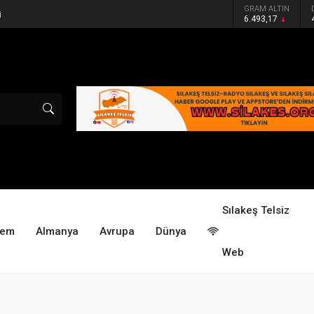
GRAM ALTIN
6.493,17
Sılakeş Telsiz
dem
Almanya
Avrupa
Dünya
Web