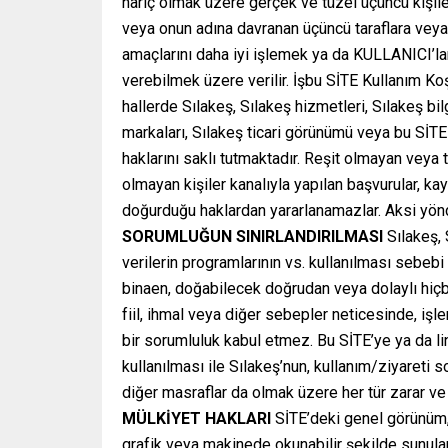
hariç olmak üzere gerçek ve tüzel üçüncü kişiler
veya onun adına davranan üçüncü taraflara veya Sı
amaçlarını daha iyi işlemek ya da KULLANICI’lar
verebilmek üzere verilir. İşbu SİTE Kullanım Koş
hallerde Sılakeş, Sılakeş hizmetleri, Sılakeş bilgi
markaları, Sılakeş ticari görünümü veya bu SİTE 
haklarını saklı tutmaktadır. Reşit olmayan veya t
olmayan kişiler kanalıyla yapılan başvurular, k
doğurduğu haklardan yararlanamazlar. Aksi yönd
SORUMLUĞUN SINIRLANDIRILMASI
Sılakeş, 
verilerin programlarının vs. kullanılması sebebi
binaen, doğabilecek doğrudan veya dolaylı hiçbi
fiil, ihmal veya diğer sebepler neticesinde, iş
bir sorumluluk kabul etmez. Bu SİTE’ye ya da lin
kullanılması ile Sılakeş’nun, kullanım/ziyaret
diğer masraflar da olmak üzere her tür zarar ve 
MÜLKİYET HAKLARI
SİTE’deki genel görünüm, t
grafik veya makinede okunabilir şekilde sunulan