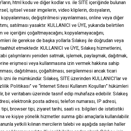
e’ların, html kodu ve diğer kodlar vs. ile SİTE içeriğinde bulunan
rsel, işitsel vesair imgelerin, video kliplerin, dosyaların,
 kopyalanması, değiştirilmesi yayınlanması, online veya diğer
tımı, satılması yasaktır. KULLANICI ve ÜYE, yukarıda belirtilen
ım ve içeriğini çoğaltmayacağını, kopyalamayacağını,
mleri ile gerekse de başka yollarla Sılakeş ile doğrudan veya
 taahhüt etmektedir. KULLANICI ve ÜYE, Sılakeş hizmetlerini,
na tabi çalışmlarını yeniden satmak, işlemek, paylaşmak, dağıtmak,
erine erişmesi veya kullanmasına izin vermek hakkına sahip
nması, dağıtılması, çoğaltılması, sergilenmesi ancak ticari
zılı izni ile mümkündür. Sılakeş, SİTE üzerinden KULLANICI’lar ve
izlilik Politikası” ve “İnternet Sitesi Kullanım Koşulları” hükümleri
ilir, bir veritabanı üzerinde tasnif edip muhafaza edebilir. Sılakeş
esi, elektronik posta adresi, telefon numarası, IP adresi,
pi, browser tipi, ziyaret tarihi, saati vs. bilgileri de istatistiki
ve kişiye yönelik hizmetler sunma gibi amaçlarla kullanılabilir.
anunla yetkili kılınan mercilerin talebi ve aşağıda sayılan haller