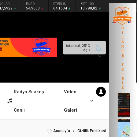
DOLAR
EURO
STERLİN
BIST 100
47,5929
54,9560
64,1604
13.798,82
İstanbul,
25
°C
Açık
Radyo Sılakeş
Video
Canlı
Galeri
Anasayfa
Gizlilik Politikasi