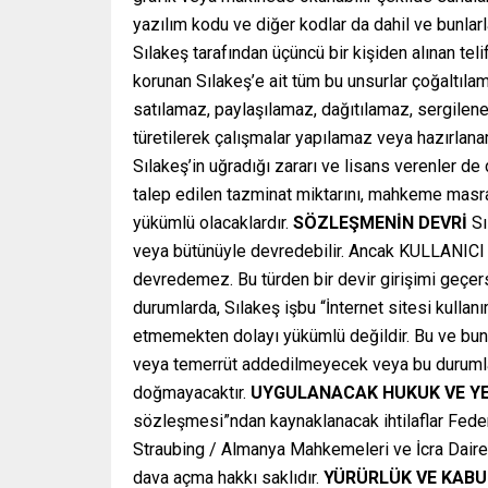
yazılım kodu ve diğer kodlar da dahil ve bunlarl
Sılakeş tarafından üçüncü bir kişiden alınan teli
korunan Sılakeş’e ait tüm bu unsurlar çoğaltıl
satılamaz, paylaşılamaz, dağıtılamaz, sergile
türetilerek çalışmalar yapılamaz veya hazırlana
Sılakeş’in uğradığı zararı ve lisans verenler de 
talep edilen tazminat miktarını, mahkeme masraf
yükümlü olacaklardır.
SÖZLEŞMENİN DEVRİ
Sı
veya bütünüyle devredebilir. Ancak KULLANICI 
devredemez. Bu türden bir devir girişimi geçer
durumlarda, Sılakeş işbu “İnternet sitesi kulla
etmemekten dolayı yükümlü değildir. Bu ve bun
veya temerrüt addedilmeyecek veya bu durumlar
doğmayacaktır.
UYGULANACAK HUKUK VE YE
sözleşmesi”ndan kaynaklanacak ihtilaflar Fede
Straubing / Almanya Mahkemeleri ve İcra Dairel
dava açma hakkı saklıdır.
YÜRÜRLÜK VE KABU