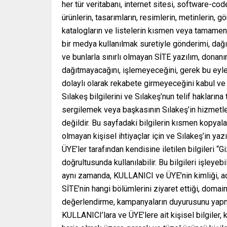
her tür veritabanı, internet sitesi, software-cod
ürünlerin, tasarımların, resimlerin, metinlerin, gö
katalogların ve listelerin kısmen veya tamamen
bir medya kullanılmak suretiyle gönderimi, dağı
ve bunlarla sınırlı olmayan SİTE yazılım, donan
dağıtmayacağını, işlemeyeceğini, gerek bu eyle
dolaylı olarak rekabete girmeyeceğini kabul ve
Sılakeş bilgilerini ve Sılakeş’nun telif hakları
sergilemek veya başkasının Sılakeş’in hizmetl
değildir. Bu sayfadaki bilgilerin kısmen kopyala
olmayan kişisel ihtiyaçlar için ve Sılakeş’in ya
ÜYE’ler tarafından kendisine iletilen bilgileri “G
doğrultusunda kullanılabilir. Bu bilgileri işleyeb
aynı zamanda, KULLANICI ve ÜYE’nin kimliği, adr
SİTE’nin hangi bölümlerini ziyaret ettiği, domain ti
değerlendirme, kampanyaların duyurusunu yapma 
KULLANICI’lara ve ÜYE’lere ait kişisel bilgiler, k