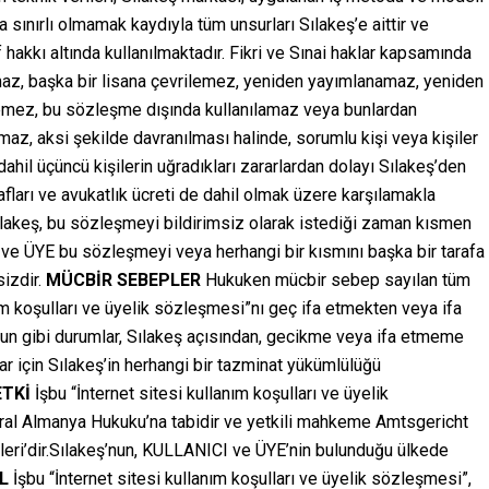
a sınırlı olmamak kaydıyla tüm unsurları Sılakeş’e aittir ve
f hakkı altında kullanılmaktadır. Fikri ve Sınai haklar kapsamında
amaz, başka bir lisana çevrilemez, yeniden yayımlanamaz, yeniden
nemez, bu sözleşme dışında kullanılamaz veya bunlardan
maz, aksi şekilde davranılması halinde, sorumlu kişi veya kişiler
dahil üçüncü kişilerin uğradıkları zararlardan dolayı Sılakeş’den
ları ve avukatlık ücreti de dahil olmak üzere karşılamakla
lakeş, bu sözleşmeyi bildirimsiz olarak istediği zaman kısmen
ve ÜYE bu sözleşmeyi veya herhangi bir kısmını başka bir tarafa
sizdir.
MÜCBİR SEBEPLER
Hukuken mücbir sebep sayılan tüm
nım koşulları ve üyelik sözleşmesi”nı geç ifa etmekten veya ifa
un gibi durumlar, Sılakeş açısından, gecikme veya ifa etmeme
 için Sılakeş’in herhangi bir tazminat yükümlülüğü
TKİ
İşbu “İnternet sitesi kullanım koşulları ve üyelik
ral Almanya Hukuku’na tabidir ve yetkili mahkeme Amtsgericht
eri’dir.Sılakeş’nun, KULLANICI ve ÜYE’nin bulunduğu ülkede
L
İşbu “İnternet sitesi kullanım koşulları ve üyelik sözleşmesi”,