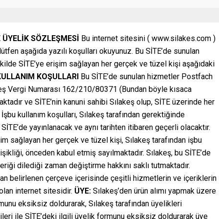
E ÜYELİK SÖZLEŞMESİ
Bu internet sitesini ( www.silakes.com )
n lütfen aşağıda yazılı koşulları okuyunuz. Bu SİTE’de sunulan
kilde SİTE’ye erişim sağlayan her gerçek ve tüzel kişi aşağıdaki
KULLANIM KOŞULLARI
Bu SİTE’de sunulan hizmetler Postfach
keş Vergi Numarası 162/210/80371 (Bundan böyle kısaca
maktadır ve SİTE’nin kanuni sahibi Sılakeş olup, SİTE üzerinde her
r. İşbu kullanım koşulları, Sılakeş tarafından gerektiğinde
r SİTE’de yayınlanacak ve aynı tarihten itibaren geçerli olacaktır.
m sağlayan her gerçek ve tüzel kişi, Sılakeş tarafından işbu
işikliği, önceden kabul etmiş sayılmaktadır. Sılakeş, bu SİTE’de
içeriği dilediği zaman değiştirme hakkını saklı tutmaktadır.
dan belirlenen çerçeve içerisinde çeşitli hizmetlerin ve içeriklerin
an internet sitesidir.
ÜYE:
Sılakeş’den ürün alımı yapmak üzere
unu eksiksiz doldurarak, Sılakeş tarafından üyelikleri
leri ile SİTE’deki ilgili üyelik formunu eksiksiz doldurarak üye