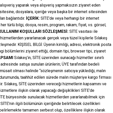
ni alışveriş yaparak veya alışveriş yapmaksızın ziyaret eden
sitesine, dosyalara, içeriğe veya başka bir internet sitesinden
an bağlantıdır.
İÇERİK:
SİTE’de veya herhangi bir internet
r türlü bilgi, dosya, resim, program, rakam, fiyat, vs. görsel,
 KULLANIM KOŞULLARI SÖZLEŞMESİ:
SİTE vasıtası ile
i hizmetlerden yararlanacak gerçek veya tüzel kişilerle Sılakeş
eşmedir. KİŞİSEL BİLGİ: Üyenin kimliği, adresi, elektronik posta
gi bölümlerini ziyaret ettiği, domain tipi, browser tipi, ziyaret
APSAMI
Sılakeş’in, SİTE üzerinden sunacağı hizmetler sınırlı
dresinde satışa sunulan ürünlerin; ÜYE tarafından bedeli
müsait olması halinde “sözleşmenin satıcıya yüklediği, malın
ı durumunda, taahhüt edilen sürede malın müşteriye kargo firması
dir. Sılakeş, SİTE üzerinden vereceği hizmetlerin kapsamını ve
izmetlere ilişkin olarak yapacağı değişiklikleri SİTE’de
SİTE bünyesinde sunulacak hizmetlerden yararlanabilmek için
SİTE’nin ilgili bölümünün içeriğinde belirtilecek özellikleri
 belirlemekte tamamen serbest olup, özelliklere ilişkin olarak