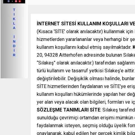
İNTERNET SİTESİ KULLANIM KOŞULLARI V
(Kısaca ‘SİTE’ olarak anılacaktır) kullanmak içi
hizmetlerden yararlananlar veya herhangi bir şe
kullanım koşullarını kabul etmiş sayılmaktadır.
20, 94328 Aitterhofen adresinde bulunan Sıla
“Sılakeş” olarak anılacaktır.) tarafından sağlan
türlü kullanım ve tasarruf yetkisi Sılakeş’e aitti
değiştirilebilir. Değişiklik olması halinde, bunla
SİTE hizmetlerinden faydalanan ve SİTE’ye erişi
kullanım koşulları hükümlerinde yapılan her değ
yer alan veya alacak olan bilgileri, formları ve 
SÖZLEŞME TANIMLARI
SİTE
: Sılakeş tarafın
sunulduğu çevrimiçi ortamdan erişimi mümkün ol
faydalanmak isteyen, seçmiş olduğu üyelik form
onaylanarak, kabul edilen her gerçek kimlik bilgi