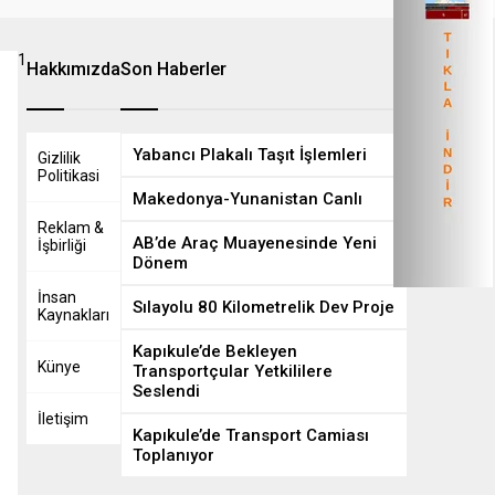
1
8
Hakkımızda
Son Haberler
Yabancı Plakalı Taşıt İşlemleri
Gizlilik
Politikasi
Makedonya-Yunanistan Canlı
Reklam &
AB’de Araç Muayenesinde Yeni
İşbirliği
Dönem
İnsan
Sılayolu 80 Kilometrelik Dev Proje
Kaynakları
Kapıkule’de Bekleyen
Künye
Transportçular Yetkililere
Seslendi
İletişim
Kapıkule’de Transport Camiası
Toplanıyor