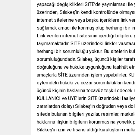
yapacağı değişiklikleri SİTE’de yayınlaması ile
üzerinden, Sılakeş’in kendi kontrolünde olmayan
internet sitelerine veya başka içeriklere link v
sağlamak amacı ile konmuş olup herhangi bir int
Link verilen internet sitesinin içerdiği bilgilere
taşımamaktadır. SİTE üzerindeki linkler vasıtası i
herhangi bir sorumluluğu yoktur. Bu sitelerin k
sorumluluğundadır. Sılakeş, üçüncü kişiler taraf
doğruluğunu ve hukuka uygunluğunu taahhüt etme
amaçlarla SİTE üzerinden işlem yapabilirler. KUL
eylemdeki hukuki ve cezai sorumlulukları kendile
üçüncü kişinin haklarına tecavüz teşkil edecek n
KULLANICI ve ÜYE’lerin SİTE üzerindeki faaliyet
zararlardan dolayı Sılakeş’in doğrudan veya dola
sitede bulunan bilgileri yazılar, resimler, markala
haklarına ilişkin bilgilerin korunmasına yönelik
Sılakeş’in izin ve lisans aldığı kuruluşların mülk