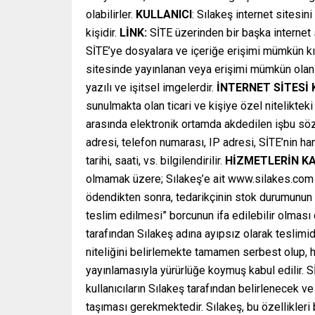
olabilirler.
KULLANICI
: Sılakeş internet sitesi
kişidir.
LİNK:
SİTE üzerinden bir başka internet 
SİTE’ye dosyalara ve içeriğe erişimi mümkün kıl
sitesinde yayınlanan veya erişimi mümkün olan he
yazılı ve işitsel imgelerdir.
İNTERNET SİTESİ
sunulmakta olan ticari ve kişiye özel niteliktek
arasında elektronik ortamda akdedilen işbu sözl
adresi, telefon numarası, IP adresi, SİTE’nin han
tarihi, saati, vs. bilgilendirilir.
HİZMETLERİN K
olmamak üzere; Sılakeş’e ait www.silakes.com a
ödendikten sonra, tedarikçinin stok durumunun 
teslim edilmesi” borcunun ifa edilebilir olmas
tarafından Sılakeş adına ayıpsız olarak teslimi
niteliğini belirlemekte tamamen serbest olup, h
yayınlamasıyla yürürlüğe koymuş kabul edilir. 
kullanıcıların Sılakeş tarafından belirlenecek ve 
taşıması gerekmektedir. Sılakeş, bu özellikleri