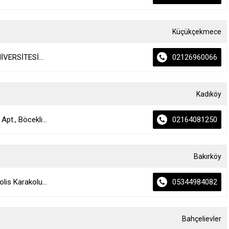
Küçükçekmece
İVERSİTESİ...
02126960066
Kadıköy
pt., Böcekli...
02164081250
Bakırköy
lis Karakolu...
05344984082
Bahçelievler