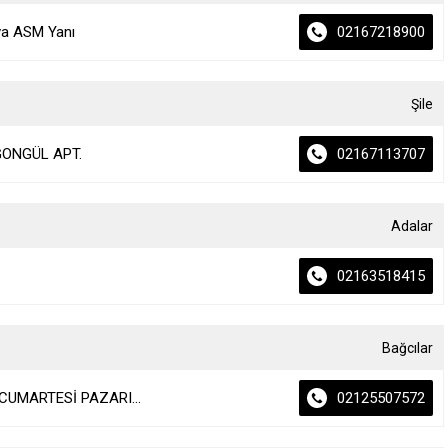
va ASM Yanı
02167218900
Şile
 GONGÜL APT.
02167113707
Adalar
02163518415
Bağcılar
İ CUMARTESİ PAZARI...
02125507572