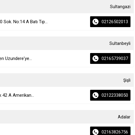
Sultangazi
Sok. No:14 A Batı Tıp...
02126502013
Sultanbeyli
en Uzundere'ye...
02165739037
Şişli
k 42 A Amerikan...
02122338050
Adalar
02163826756