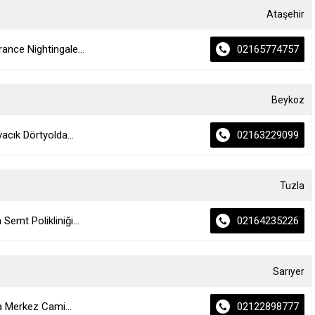
Ataşehir
ance Nightingale...
02165774757
Beykoz
cık Dörtyolda...
02163229099
Tuzla
emt Polikliniği...
02164235226
Sarıyer
 Merkez Cami...
02122898777