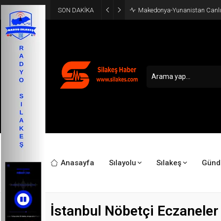
SON DAKİKA
Makedonya-Yunanistan Canlı
Anasayfa
Sılayolu
Sılakeş
Gün
İstanbul Nöbetçi Eczaneler