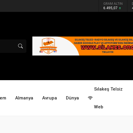
GRAM ALTIN
6.495,07
Sılakeş Telsiz
dem
Almanya
Avrupa
Dünya
Web