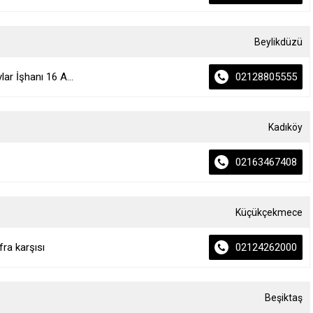
Beylikdüzü
r İşhanı 16 A...
02128805555
Kadıköy
02163467408
Küçükçekmece
ra karşısı
02124262000
Beşiktaş