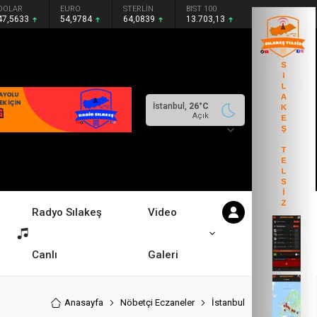
DOLAR
EURO
STERLİN
BIST 100
47,5633
54,9784
64,0839
13.703,13
İstanbul,
26
°C
Açık
Radyo Sılakeş
Video
Canlı
Galeri
Anasayfa
Nöbetçi Eczaneler
İstanbul