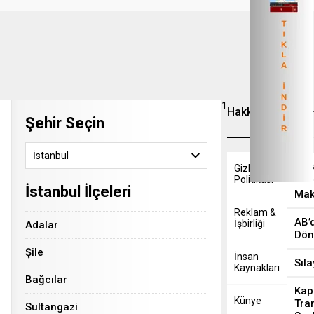
1
Hakkımızda
Son 
Şehir Seçin
İstanbul
Yaba
Gizlilik
Politikasi
İstanbul İlçeleri
Mak
Reklam &
AB’
İşbirliği
Adalar
Dö
Şile
İnsan
Sıla
Kaynakları
Bağcılar
Kap
Künye
Tran
Sultangazi