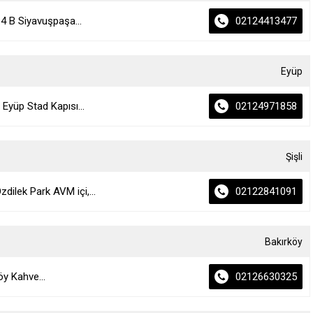
4 B Siyavuşpaşa...
02124413477
Eyüp
Eyüp Stad Kapısı...
02124971858
Şişli
ilek Park AVM içi,...
02122841091
Bakırköy
y Kahve...
02126630325