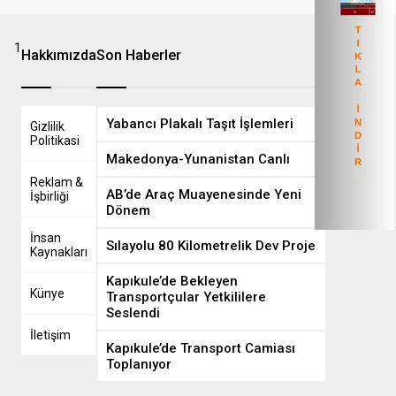
1
8
Hakkımızda
Son Haberler
Yabancı Plakalı Taşıt İşlemleri
Gizlilik
Politikasi
Makedonya-Yunanistan Canlı
Reklam &
AB’de Araç Muayenesinde Yeni
İşbirliği
Dönem
İnsan
Sılayolu 80 Kilometrelik Dev Proje
Kaynakları
Kapıkule’de Bekleyen
Künye
Transportçular Yetkililere
Seslendi
İletişim
Kapıkule’de Transport Camiası
Toplanıyor