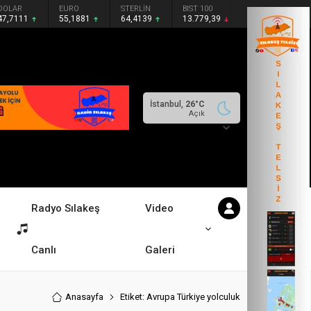
DOLAR
EURO
STERLİN
BIST 100
47,7111
55,1881
64,4139
13.779,39
İstanbul,
26
°C
Açık
Radyo Sılakeş
Video
Canlı
Galeri
Anasayfa
Etiket: Avrupa Türkiye yolculuk