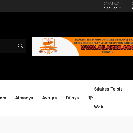
GRAM ALTIN
i
6.660,55
Sılakeş Telsiz
dem
Almanya
Avrupa
Dünya
Web