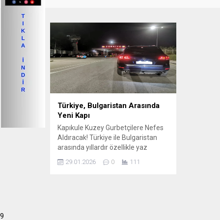
Türkiye, Bulgaristan Arasında
Yeni Kapı
Kapıkule Kuzey Gurbetçilere Nefes
Aldıracak! Türkiye ile Bulgaristan
arasında yıllardır özellikle yaz
aylarında yaşanan sınır
29.01.2026
0
111
yoğunluğunu azaltacak yeni bir sınır
kapısı için önemli bir adım atıldı.
Mevcut Kapıkule – Kapitan
Andreevo sınır kapısının kuzeyinde,
iki ülkenin ortak kullanacağı yeni bir
9
geçiş noktası kurulması planlanıyor.