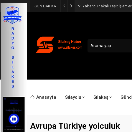
SON DAKİKA
Yabancı Plakalı Taşıt İşlemler
Anasayfa
Sılayolu
Sılakeş
Gün
Avrupa Türkiye yolculuk