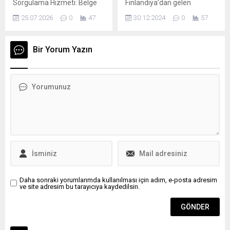
Sorgulama Hizmeti: Belge
Finlandiya’dan gelen
Doğrulama Artık Daha Kolay.
Hayrettin Akkurt, AA
25.07.2026
0
47
30.12.2024
0
57
Ticaret Bakanlığı, dijital
muhabirine, yeni yılı
hizmetlerini geliştirmeye
Türkiye’de geçireceğini
devam ederken, Yabancı
söyledi. EDİRNE (AA) –
Bir Yorum Yazın
Araç Taahhütname
Edirne’de yeni yıla hazırlık
Sorgulama hizmetiyle belge
kapsamında sınır kapılarında
doğrulama işlemlerini hızlı
yolcu, tarihi çarşılarda
ve güvenilir hale getiriyor.
alışveriş yoğunluğu
Yabancı Araç Taahhütname
yaşanıyor. Yeni yılı
Sorgulama sistemi, Ticaret
Türkiye’de geçirmek
Bakanlığı tarafından
isteyenlerin yurda girişi, yeni
düzenlenen
yıla yurt dışında girmek
taahhütnamelerin
isteyenlerin çıkış trafiği sınır
doğruluğunu ve geçerliliğini
kapılarında yoğunluk
online olarak kontrol etmeye
oluşturdu. Mardin’e
imkân...
gideceğini ifade eden...
Daha sonraki yorumlarımda kullanılması için adım, e-posta adresim
ve site adresim bu tarayıcıya kaydedilsin.