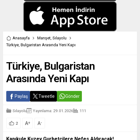
Anasayfa
Manşet
,
Sılayolu
Türkiye, Bulgaristan Arasında Yeni Kapı
Türkiye, Bulgaristan
Arasında Yeni Kapı
Paylaş
Tweetle
Gönder
Sılayolu
Yayınlama: 29.01.2026
111
A
A
+
-
2
Kapıkule Kuzey Gurbetçilere Nefes Aldıracak!