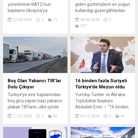
yönetiminin NATO’nun
giden gurbetçilerin en yoğun
kapılarını Ukrayna’ya
kullandığı güzergâhlardan
kapatma tavrından duyduğu
biri olan Macaristan’daki M1
22.04.2025
0
71
08.05.2026
0
memnuniyeti dile getirdi.
otoyolunda büyük
227
Kremlin Sözcüsü Dmitri
genişletme çalışmaları
Peskov Pazartesi günü
başladı. Budapeşte ile
yaptığı açıklamada,
Avusturya sınırı arasındaki
“Washington’dan çeşitli
kritik ulaşım hattında
seviyelerde Ukrayna’nın
yürütülen proje kapsamında
NATO üyeliğinden
otoyol kapasitesi artırılacak,
dışlandığına dair açıklamalar
trafik yoğunluğu azaltılacak
duyduk. Elbette bu bizim
ve sürüş güvenliği
pozisyonumuzla örtüşen ve
yükseltilecek. M1 Otoyolu
Boş Olan Yabancı TIR’lar
16 binden fazla Suriyeli
bizi memnun eden bir
Kaç Kilometre
Dolu Çıkıyor
Türkiye’de Mezun oldu
gelişme” dedi. Trump’ın
Genişletilecek? Macaristan
Türkiye’ye sınır kapılarından
Yurtdışı Türkler ve Akraba
Ukrayna Özel Temsilcisi...
hükümeti ve altyapı şirketi
boş giriş yapan bazı yabancı
Topluluklar Başkanı
MKIF...
plakalı TIR’ların, ülke içinde
Abdullah Eren: – “16 binden
yük alarak dolu şekilde çıkış
fazla Türkiye mezunu
11.02.2026
0
97
30.12.2024
0
41
yaptığı yönündeki iddialar
Suriyelinin, yeni Suriye’nin
sektörde tartışma yaratıyor.
inşasında kritik ve önemli
Türk nakliyeciler ise bu
görevler üstleneceğine
durumun haksız rekabet
inanıyoruz” ANKARA (AA)