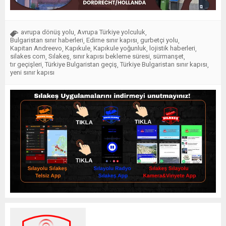
avrupa dönüş yolu
Avrupa Türkiye yolculuk
,
,
Bulgaristan sınır haberleri
Edirne sınır kapısı
gurbetçi yolu
,
,
,
Kapitan Andreevo
Kapıkule
Kapıkule yoğunluk
lojistik haberleri
,
,
,
,
silakes com
Sılakeş
sınır kapısı bekleme süresi
sürmanşet
,
,
,
,
tır geçişleri
Türkiye Bulgaristan geçiş
Türkiye Bulgaristan sınır kapısı
,
,
,
yeni sınır kapısı