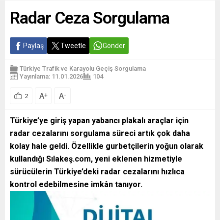
Radar Ceza Sorgulama
Paylaş
Tweetle
Gönder
Türkiye Trafik ve Karayolu Geçiş Sorgulama
Yayınlama: 11.01.2026
104
A
A
+
-
2
Türkiye’ye giriş yapan yabancı plakalı araçlar için
radar cezalarını sorgulama süreci artık çok daha
kolay hale geldi. Özellikle gurbetçilerin yoğun olarak
kullandığı Sılakeş.com, yeni eklenen hizmetiyle
sürücülerin Türkiye’deki radar cezalarını hızlıca
kontrol edebilmesine imkân tanıyor.