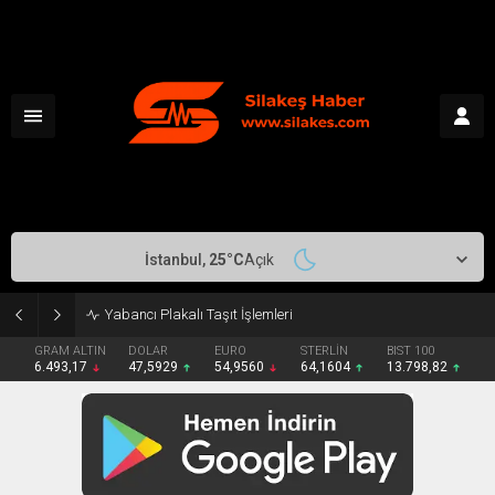
İstanbul,
25
°C
Açık
Makedonya-Yunanistan Canlı
GRAM ALTIN
DOLAR
EURO
STERLİN
BIST 100
6.493,17
47,5929
54,9560
64,1604
13.798,82