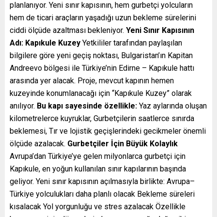
planlanıyor. Yeni sınır kapısının, hem gurbetçi yolcuların
hem de ticari araçların yaşadığı uzun bekleme sürelerini
ciddi ölçüde azaltması bekleniyor.
Yeni Sınır Kapısının
Adı: Kapıkule Kuzey
Yetkililer tarafından paylaşılan
bilgilere göre yeni geçiş noktası, Bulgaristan’ın Kapitan
Andreevo bölgesi ile Türkiye’nin Edirne – Kapıkule hattı
arasında yer alacak. Proje, mevcut kapının hemen
kuzeyinde konumlanacağı için “Kapıkule Kuzey” olarak
anılıyor.
Bu kapı sayesinde özellikle:
Yaz aylarında oluşan
kilometrelerce kuyruklar, Gurbetçilerin saatlerce sınırda
beklemesi, Tır ve lojistik geçişlerindeki gecikmeler önemli
ölçüde azalacak.
Gurbetçiler İçin Büyük Kolaylık
Avrupa’dan Türkiye’ye gelen milyonlarca gurbetçi için
Kapıkule, en yoğun kullanılan sınır kapılarının başında
geliyor. Yeni sınır kapısının açılmasıyla birlikte: Avrupa–
Türkiye yolculukları daha planlı olacak Bekleme süreleri
kısalacak Yol yorgunluğu ve stres azalacak Özellikle