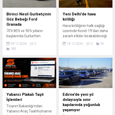
Uzmanlara göre, küresel
mutlaka Sılakeş
faiz politikaları ve iç piyasa
Aplikasyonlarını indirmeniz.
enflasyonu TL üzerindeki
Radyo Sılakeş’de Yol
Birinci Nesil Gurbetçinin
Yeni Delhi’de hava
baskıyı...
boyunca 24 saat Müzik, Sınır
Göz Bebeği Ford
kirliliği
kapı bilgileri ve Sılayolu Yol
Granada
Hava kirliliğinin halk sağlığı
trafik bilgilerini...
70'li 80'li ve 90'lı yılların
üzerinde Kovid-19’dan daha
başlarında Gurbetten
zararlı etkiler bırakabileceği
Sılayoluna yapılan
bildirildi İSTANBUL (AA) –
09.12.2024
0
18.12.2024
0
53
seyyehatlerin vazgeçilmezi
Hindistan’da yetkililer,
183
Ford Granada, Ford'un
başkent Yeni Delhi’deki hava
Avrupa ve Kuzey Amerika
kirliliği nedeniyle
için çıkarttığı iki ayrı modele
vatandaşlara mümkün
verilen model adı.
olduğunca “evden
çıkmamaları” uyarısında
bulundu. Teknoloji şirketi
IQAir’in verilerine göre,
başkent Yeni Delhi’deki
Hava Kalitesi Endeksi (AQI)
Yabancı Plakalı Taşıt
Edirne’de yeni yıl
“tehlikeli” olarak belirlenen
İşlemleri
dolayısıyla sınır
300 limitini aşarak 581’e...
kapılarında yoğunluk
Ticaret Bakanlığı’ndan
yaşanıyor
Yabancı Araç Taahhütname