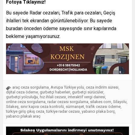
Fotoya Tıklayınız!
Bu sayede Radar cezaları, Trafik para cezaları, Geçiş
ihlalleri tek ekrandan görüntülenebiliyor. Bu sayede
buradan önceden ödeme sayesşnde sınır kapılarında
bekleme yaşamıyorsunuz.
araç ceza sorgulama
Avrupa Türkiye yolu
ceza indirim süresi
,
,
,
dijital ceza ödeme
gurbetçi haberleri
gurbetçi sürücüler
,
,
,
gurbetçi yolculuğu
hız ihlali cezası
interaktif vergi dairesi
,
,
,
online ceza sorgulama
radar cezası sorgulama
silakes com
Silayolu
,
,
,
,
Sılakeş
sınır kapısı ceza kontrolü
sürmanşet
trafik cezası ödeme
,
,
,
,
türkiye giriş çıkış ceza
türkiye radar cezası
yabancı plaka borç
,
,
,
yabancı plakalı araç