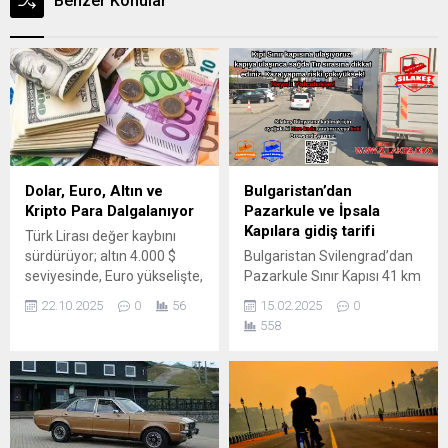
Benzer Konular
Dolar, Euro, Altın ve
Bulgaristan’dan
Kripto Para Dalgalanıyor
Pazarkule ve İpsala
Kapılara gidiş tarifi
Türk Lirası değer kaybını
sürdürüyor; altın 4.000 $
Bulgaristan Svilengrad’dan
seviyesinde, Euro yükselişte,
Pazarkule Sınır Kapısı 41 km
XRP yeniden gündemde
İpsala Sınır Kapısı 143 km’dir
22.10.2025
0
56
15.02.2025
0
Dolar ve Euro Güçlü
A4 – 80 numaralı ulusal yol
558
Seyrediyor Türk Lirası
– E85 karayolları
yabancı para birimleri
kullanılmaktadır. Bulgaristan
karşısında zayıf
üzerinden Yunanistan’a
görünümünü sürdürüyor.
geçilmektedir! Seyehat
ABD Doları (USD): ₺ 41,98
edeceğiniz zaman
Euro (EUR): ₺ 48,75
Pasaportunuzdan sonra