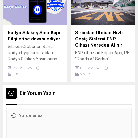
oluşturduğunu ve zaten ağır
– MEHMET ŞAH YILMAZ –
maliyetlerle mücadele eden
Yurtdışı Türkler ve Akraba
yerli taşımacıyı daha da
Topluluklar (YTB) Başkanı
zorladığını belirtiyor. İddialar
Abdullah Eren, Türkiye’de
Neler? Sektör temsilcilerinin
eğitim almış Suriyeli
Radyo Sılakeş Sınır Kapı
Sırbistan Otoban Hızlı
aktardıklarına göre: Bazı...
mezunların, ülkelerinin
Bilgilerine devam ediyor.
Geçiş Sistemi ENP
yeniden yapılanmasında
Cihazı Nereden Alınır
Sılakeş Grubunun Sanal
kritik...
Radyo Uygulaması olan
ENP cihazları Enpay App, PE
Radyo Sılakeş Yayınlarına
“Roads of Serbia”
devam etmekte. 23 Yıldır
tesislerinde ve Sırbistan
29.05.2025
0
09.12.2024
0
Gurbetcilere Sılayolu yol ve
Cumhuriyeti'nin tamamında
332
2.212
sınır kapısı bilgisi veren ve
bulunan yetkili
yol yönlendirmede yardımcı
distribütörlerden satın alınır
olan Sılakeş grubu, bir
ve kontür yüklenir veya
Bir Yorum Yazın
yeniliğe giderek sanal radyo
otomatik Kredi Kartınızdan
uygulaması kurarak 24 saat
kesilir. yüklenir.
müzik yayını ve Sılayolu yol
ve sınır kapısı bilgisi
yayınlanmaktadır. Bu Radyo
uygulaması...