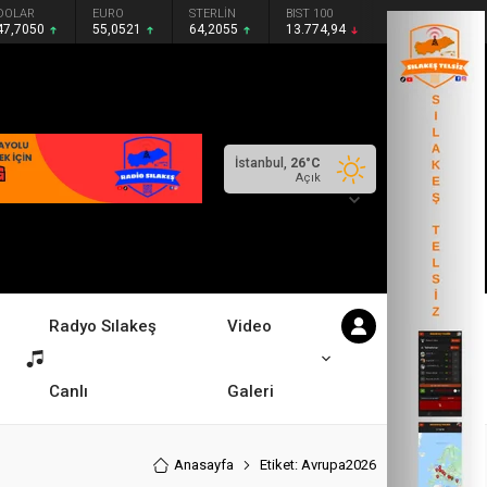
DOLAR
EURO
STERLİN
BIST 100
47,7050
55,0521
64,2055
13.774,94
İstanbul,
26
°C
Açık
Radyo Sılakeş
Video
Canlı
Galeri
Anasayfa
Etiket: Avrupa2026