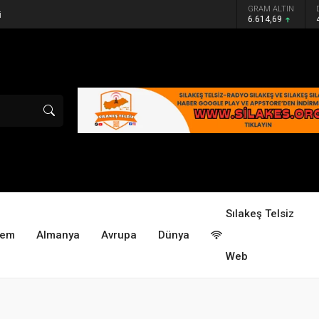
GRAM ALTIN
i
6.614,69
Sılakeş Telsiz
dem
Almanya
Avrupa
Dünya
Web