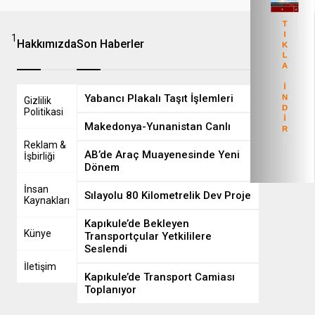
1
8
Hakkımızda
Son Haberler
Yabancı Plakalı Taşıt İşlemleri
Gizlilik
Politikasi
Makedonya-Yunanistan Canlı
Reklam &
AB’de Araç Muayenesinde Yeni
İşbirliği
Dönem
İnsan
Sılayolu 80 Kilometrelik Dev Proje
Kaynakları
Kapıkule’de Bekleyen
Künye
Transportçular Yetkililere
Seslendi
İletişim
Kapıkule’de Transport Camiası
Toplanıyor