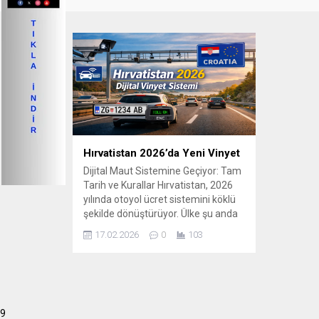
Hırvatistan 2026’da Yeni Vinyet
Dijital Maut Sistemine Geçiyor: Tam
Tarih ve Kurallar Hırvatistan, 2026
yılında otoyol ücret sistemini köklü
şekilde dönüştürüyor. Ülke şu anda
gişelerde elle veya kredi kartıyla
17.02.2026
0
103
tahsil edilen klasik mesafe-bazlı
ücret sistemini dijital vinyet /
elektronik ücret (e-toll) sistemine
dönüştürmeyi planlıyor. Bu değişim,
özellikle Türkiye ve Avrupa yönlü
9
karayolu seyahatlerinde Sıla...