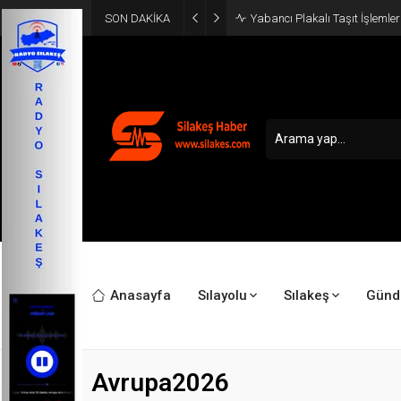
SON DAKİKA
Yabancı Plakalı Taşıt İşlemler
Anasayfa
Sılayolu
Sılakeş
Gün
Avrupa2026