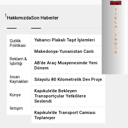
1
8
Hakkımızda
Son Haberler
Yabancı Plakalı Taşıt İşlemleri
Gizlilik
Politikasi
Makedonya-Yunanistan Canlı
Reklam &
AB’de Araç Muayenesinde Yeni
İşbirliği
Dönem
İnsan
Sılayolu 80 Kilometrelik Dev Proje
Kaynakları
Kapıkule’de Bekleyen
Künye
Transportçular Yetkililere
Seslendi
İletişim
Kapıkule’de Transport Camiası
Toplanıyor