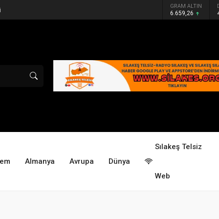
GRAM ALTIN
i
6.659,26
Sılakeş Telsiz
dem
Almanya
Avrupa
Dünya
Web