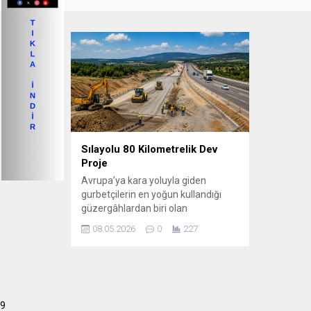
Sılayolu 80 Kilometrelik Dev
Proje
Avrupa’ya kara yoluyla giden
gurbetçilerin en yoğun kullandığı
güzergâhlardan biri olan
Macaristan’daki M1 otoyolunda
08.05.2026
0
227
büyük genişletme çalışmaları
başladı. Budapeşte ile Avusturya
sınırı arasındaki kritik ulaşım
hattında yürütülen proje
kapsamında otoyol kapasitesi
9
artırılacak, trafik yoğunluğu