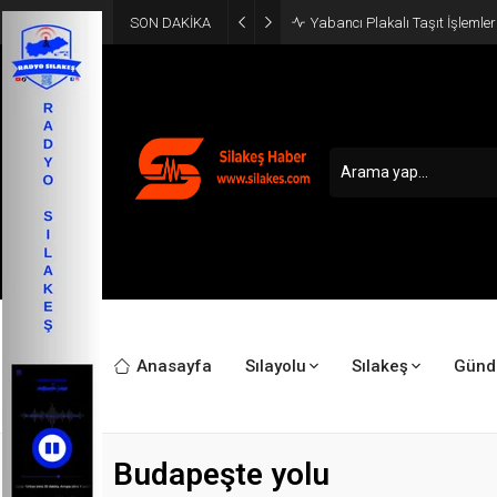
SON DAKİKA
Yabancı Plakalı Taşıt İşlemler
Anasayfa
Sılayolu
Sılakeş
Gün
Budapeşte yolu