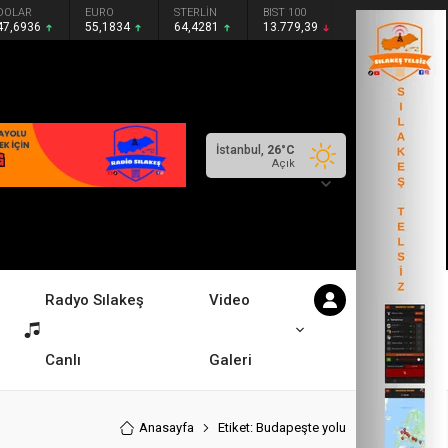
DOLAR
EURO
STERLİN
BIST 100
47,6936
55,1834
64,4281
13.779,39
İstanbul,
26
°C
Açık
Radyo Sılakeş
Video
Canlı
Galeri
Anasayfa
Etiket: Budapeşte yolu