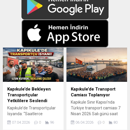
Kapıkule’de Bekleyen
Kapıkule’de Transport
Transportçular
Camiası Toplanıyor
Yetkililere Seslendi
Kapıkule Sınır Kapısı’nda
Kapıkule’de Transportçular
Türkiye transport camiası 7
İsyanda: “Saatlerce
Nisan 2026 Salı günü saat
Bekliyoruz, Sistem
14:00’te bir araya geliyor.
07.04.2026
0
96
06.04.2026
0
80
Değişmeli” Dün Sılakeş
Sektör temsilcileri