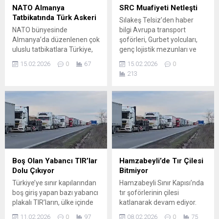
planı yapmak mümkün hale
yönlü karayolu
NATO Almanya
SRC Muafiyeti Netleşti
geliyor. Sılakeş Telsiz
seyahatlerinde Sıla...
Tatbikatında Türk Askeri
Sılakeş Telsiz’den haber
sizleri...
NATO bünyesinde
bilgi Avrupa transport
Almanya’da düzenlenen çok
şoförleri, Gurbet yolcuları,
uluslu tatbikatlara Türkiye,
genç lojistik mezunları ve
aktif birlik ve personel
taşımacılık sektöründe
15.02.2026
0
67
15.02.2026
0
katkısıyla katılım sağladı.
kariyer planlayanlar dikkat!
213
Türk askeri unsurları,
SRC2 ve SRC3
ittifakın kolektif savunma ve
başvurularında eğitim ve
caydırıcılık konsepti
sınav muafiyetleri artık daha
kapsamında belirlenen
açık. 29 Ocak 2026 tarihli ve
görevleri icra etti. Türkiye’nin
33152 sayılı Resmî
Katılımı Hangi Kapsamda?
Gazete’de yayımlanan
Türkiye, NATO’nun
Karayolu Taşımacılık
müşterek harekât konsepti
Faaliyetleri Mesleki Yeterlilik
doğrultusunda tatbikatlara;
Eğitimi Yönetmeliğinde
Boş Olan Yabancı TIR’lar
Hamzabeyli’de Tır Çilesi
Kara unsurları, Lojistik
Değişiklik ile, üniversite
Dolu Çıkıyor
Bitmiyor
destek birlikleri Karargâh
mezunlarına...
Türkiye’ye sınır kapılarından
Hamzabeyli Sınır Kapısı’nda
personeli, Muhabere ve
boş giriş yapan bazı yabancı
tır şoförlerinin çilesi
koordinasyon...
plakalı TIR’ların, ülke içinde
katlanarak devam ediyor.
yük alarak dolu şekilde çıkış
GTİ’ye ait yeni tır parkının
11.02.2026
0
97
08.02.2026
0
75