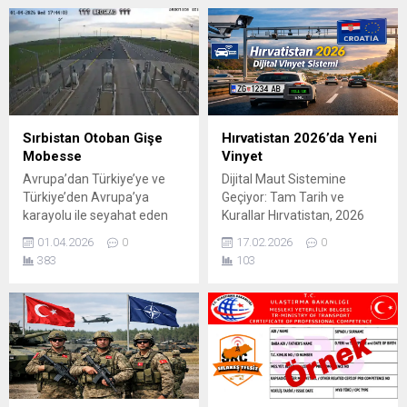
Telsiz tarafından da yapılan
sorunlarını dile getirecek.
duyuruda, Kapıkule Sınır
Kapıkule’de Transport
Kapısı’nda transportçuların
Camiasından Ortak
yaşadıkları sorunlara dikkat
Buluşma Türkiye’de
çekmek amacıyla protesto
uluslararası taşımacılık
eylemi yapılacağı
sektöründe faaliyet
belirtilmişti. Bugün ise
gösteren sürücüler ve
beklenen eylem gerçekleşti.
transport camiası, 7 Nisan
Sırbistan Otoban Gişe
Hırvatistan 2026’da Yeni
Kapıkule Sınır Kapısı’nda
2026 Salı günü saat 14:00’te
Mobesse
Vinyet
bekleyen transportçular,
Kapıkule’de bir araya
Avrupa’dan Türkiye’ye ve
Dijital Maut Sistemine
yaşadıkları sorunları dile
gelmeye hazırlanıyor.
Türkiye’den Avrupa’ya
Geçiyor: Tam Tarih ve
getirerek yetkililere çağrıda
Yapılan çağrıya...
karayolu ile seyahat eden
Kurallar Hırvatistan, 2026
bulundu. Sınır kapısında
Transportcu ve Gurbetciler
yılında otoyol ücret sistemini
uzun süre beklediklerini
01.04.2026
0
17.02.2026
0
için önemli bir bilgilendirme .
köklü şekilde dönüştürüyor.
belirten...
383
103
Sılakeş Telsiz Sırbistan
Ülke şu anda gişelerde elle
otoyollarında bulunan
veya kredi kartıyla tahsil
MOBESE kameraları artık
edilen klasik mesafe-bazlı
sürücülerin hizmetine
ücret sistemini dijital vinyet /
sundu. Bu sistem sayesinde
elektronik ücret (e-toll)
yol durumunu önceden
sistemine dönüştürmeyi
görmek, trafik yoğunluğunu
planlıyor. Bu değişim,
takip etmek ve güvenli sürüş
özellikle Türkiye ve Avrupa