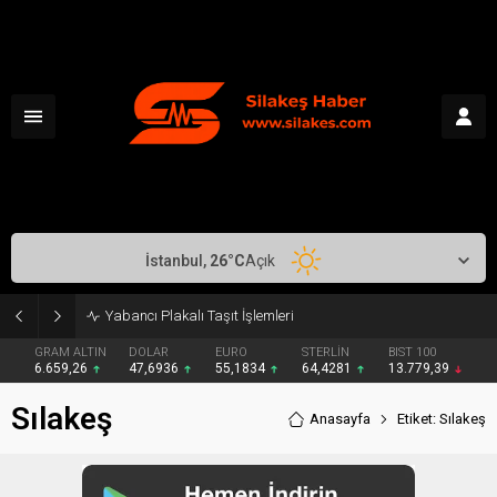
İstanbul,
26
°C
Açık
Yabancı Plakalı Taşıt İşlemleri
GRAM ALTIN
DOLAR
EURO
STERLİN
BIST 100
6.659,26
47,6936
55,1834
64,4281
13.779,39
Sılakeş
Anasayfa
Etiket: Sılakeş