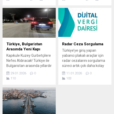
yaptığı yönündeki iddialar
kapatılmasıyla birlikte
sektörde tartışma yaratıyor.
yollara taşan tırlar, hem
Türk nakliyeciler ise bu
güvenlik riskini artırdı hem
durumun haksız rekabet
de şoförleri insani olmayan
oluşturduğunu ve zaten ağır
koşullara mahkum etti.
maliyetlerle mücadele eden
Transportcular CİMER’e
yerli taşımacıyı daha da
şikayet edebilmesi için
zorladığını belirtiyor. İddialar
dilekçe örneği haberde
Neler? Sektör temsilcilerinin
mevcuttur. Avrupa’ya açılan
Türkiye, Bulgaristan
Radar Ceza Sorgulama
aktardıklarına göre: Bazı...
önemli kapılarımızdan biri
Arasında Yeni Kapı
Türkiye’ye giriş yapan
olan Hamzabeyli Sınır
Kapıkule Kuzey Gurbetçilere
yabancı plakalı araçlar için
Kapısı’nda son...
Nefes Aldıracak! Türkiye ile
radar cezalarını sorgulama
Bulgaristan arasında yıllardır
süreci artık çok daha kolay
özellikle yaz aylarında
hale geldi. Özellikle
29.01.2026
0
11.01.2026
0
yaşanan sınır yoğunluğunu
gurbetçilerin yoğun olarak
110
103
azaltacak yeni bir sınır kapısı
kullandığı Sılakeş.com, yeni
için önemli bir adım atıldı.
eklenen hizmetiyle
Mevcut Kapıkule – Kapitan
sürücülerin Türkiye’deki
Andreevo sınır kapısının
radar cezalarını hızlıca
kuzeyinde, iki ülkenin ortak
kontrol edebilmesine imkân
kullanacağı yeni bir geçiş
tanıyor. Ancak yabancı
noktası kurulması
plakalı araç sahipleri,