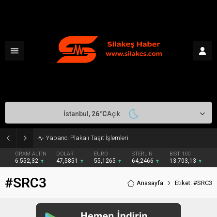
İstanbul,
26
°C
Açık
Yabancı Plakalı Taşıt İşlemleri
GRAM ALTIN
DOLAR
EURO
STERLİN
BIST 100
6.552,32
47,5851
55,1265
64,2466
13.703,13
#SRC3
Anasayfa
Etiket: #SRC3