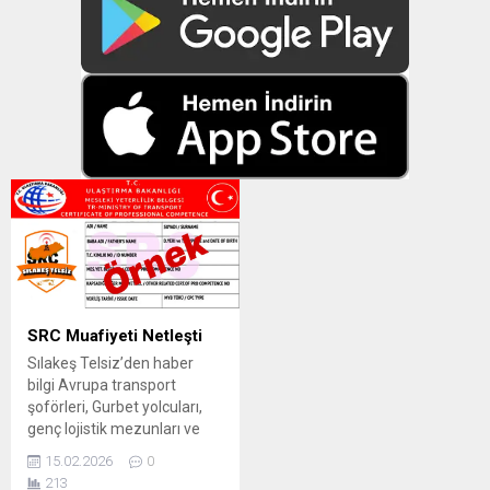
SRC Muafiyeti Netleşti
Sılakeş Telsiz’den haber
bilgi Avrupa transport
şoförleri, Gurbet yolcuları,
genç lojistik mezunları ve
taşımacılık sektöründe
15.02.2026
0
kariyer planlayanlar dikkat!
213