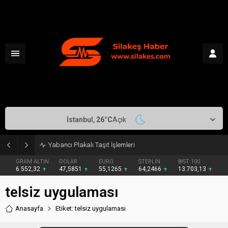
İstanbul,
26
°C
Açık
Yabancı Plakalı Taşıt İşlemleri
GRAM ALTIN
DOLAR
EURO
STERLİN
BIST 100
6.552,32
47,5851
55,1265
64,2466
13.703,13
telsiz uygulaması
Anasayfa
Etiket: telsiz uygulaması