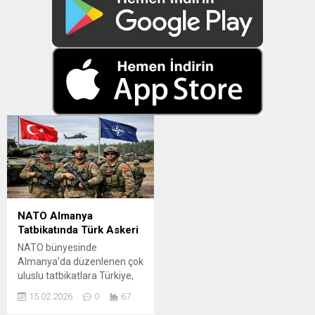
NATO Almanya
Tatbikatında Türk Askeri
NATO bünyesinde
Almanya’da düzenlenen çok
uluslu tatbikatlara Türkiye,
aktif birlik ve personel
15.02.2026
0
67
katkısıyla katılım sağladı.