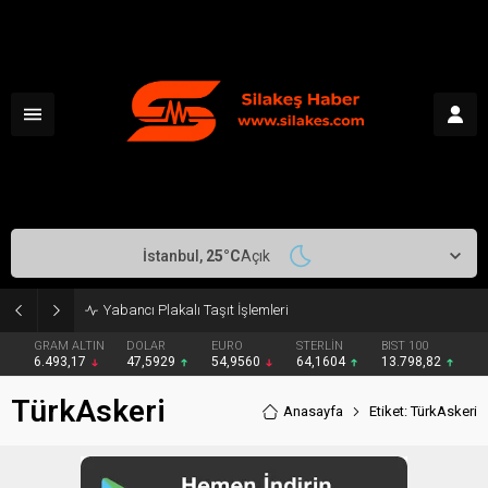
İstanbul,
25
°C
Açık
Yabancı Plakalı Taşıt İşlemleri
GRAM ALTIN
DOLAR
EURO
STERLİN
BIST 100
6.493,17
47,5929
54,9560
64,1604
13.798,82
TürkAskeri
Anasayfa
Etiket: TürkAskeri