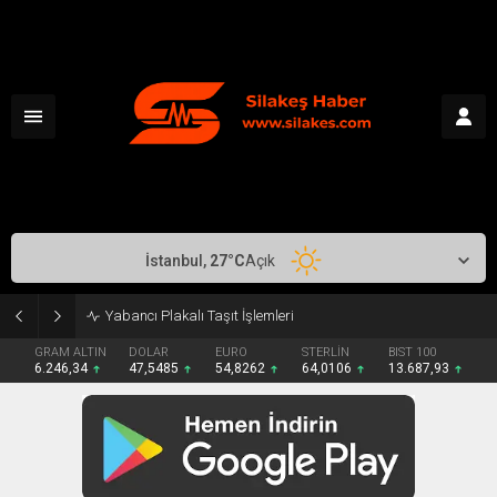
İstanbul,
27
°C
Açık
Makedonya-Yunanistan Canlı
GRAM ALTIN
DOLAR
EURO
STERLİN
BIST 100
6.246,34
47,5485
54,8262
64,0106
13.687,93