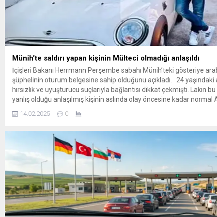
Münih’te saldırı yapan kişinin Mülteci olmadığı anlaşıldı
İçişleri Bakanı Herrmann Perşembe sabahı Münih’teki gösteriye arab
şüphelinin oturum belgesine sahip olduğunu açıkladı. 24 yaşındaki
hırsızlık ve uyuşturucu suçlarıyla bağlantısı dikkat çekmişti. Lakin bu
yanlış olduğu anlaşılmış kişinin aslında olay öncesine kadar normal
entegre olmuş bir insan olarak yaşadığı anlaşılmıştır. Polisin açıkla
14.02.2025
0
”Şüpheli çarşamba...