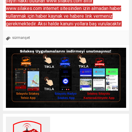
yayın hakkı bulunan www.silakes.com aittir.
www.silakes.com internet sitesinden izin almadan haber
kullanmak için haber kaynak ve habere link vermeniz
gerekmektedir. Aksi halde kanuni yollara baş vurulacaktır.
sürmanşet