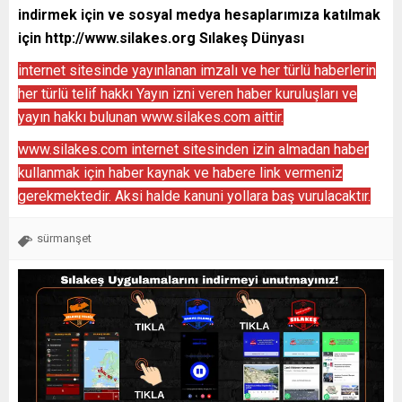
indirmek için ve sosyal medya hesaplarımıza katılmak
için
http://www.silakes.org
Sılakeş Dünyası
internet sitesinde yayınlanan imzalı ve her türlü haberlerin
her türlü telif hakkı Yayın izni veren haber kuruluşları ve
yayın hakkı bulunan www.silakes.com aittir.
www.silakes.com internet sitesinden izin almadan haber
kullanmak için haber kaynak ve habere link vermeniz
gerekmektedir. Aksi halde kanuni yollara baş vurulacaktır.
sürmanşet