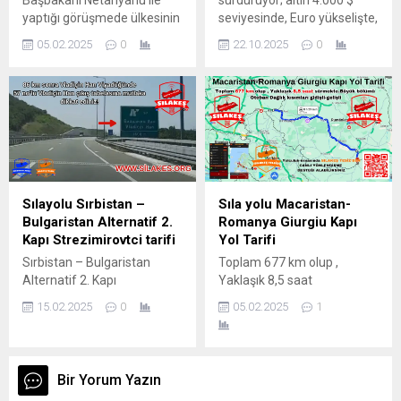
Başbakanı Netanyahu ile
sürdürüyor; altın 4.000 $
yaptığı görüşmede ülkesinin
seviyesinde, Euro yükselişte,
“Gazze Şeridi’nin kontrolünü
XRP yeniden gündemde
05.02.2025
0
22.10.2025
0
ele alacağını” duyurdu.
Dolar ve Euro Güçlü
Trump düzenlediği basın
Seyrediyor Türk Lirası
toplantısında ABD’nin Gazze
yabancı para birimleri
Şeridi’nin kontrolünü ele
karşısında zayıf
alacağını söyledi. ABD
görünümünü sürdürüyor.
bölgeyi ekonomik olarak
ABD Doları (USD): ₺ 41,98
geliştirecek ve diğer şeylerin
Euro (EUR): ₺ 48,75
yanı sıra “bölgedeki tüm
Uzmanlara göre, küresel
tehlikeli patlamamış
faiz politikaları ve iç piyasa
Sılayolu Sırbistan –
Sıla yolu Macaristan-
bombaların ve diğer
enflasyonu TL üzerindeki
Bulgaristan Alternatif 2.
Romanya Giurgiu Kapı
silahların ortadan
baskıyı...
Kapı Strezimirovtci tarifi
Yol Tarifi
kaldırılmasından sorumlu
Sırbistan – Bulgaristan
Toplam 677 km olup ,
olacak.” ABD...
Alternatif 2. Kapı
Yaklaşık 8,5 saat
Strezimirovtci Niş’den 138
sürmekte.Büyük bölümü
15.02.2025
0
05.02.2025
1
km olup süre olarak yaklaşık
Otoban Dağlık kısımları
2 saattir. Niş – Makedonya
gidişli-gelişli
yönü A1 daha sonra 40
numaralı devlet yolundan
Bir Yorum Yazın
ulaşabilirsiniz. Seyehat