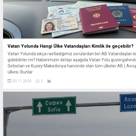
Vatan Yolunda Hangi Ülke Vatandaşları Kimlik ile geçebilir?
Vatan Yolunda sıkça rastladığımız sorulardan biri AB Vatandaşları ki
gidebilirler mi? Haberimizin detayı aşağıda.Vatan Yolu güzergahın
Sırbistan ve Kuzey Makedonya haricinde olan tüm ülkeler AB ( Avrupa
ülkesi. Bunlar
Almanya,Avusturya,Çekya,Slovakya,Slovenya,Macaristan,Bulgaris
30.11.2024
0
ve Romanya. Türkiye Cumhuriyeti Vatandaşları Sırbistan ve Kuzey
vizeden muaf ve Pasaport ile geçmek zorundalar. Peki...