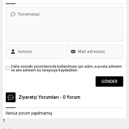
edeceğiniz zaman
Pasaportunuzdan sonra
mutlaka Sılakeş
Aplikasyonlarını indirmeniz.
Radyo Sılakeş’de Yol
boyunca 24 saat Müzik, Sınır
kapı bilgileri ve Sılayolu Yol...
Daha sonraki yorumlarımda kullanılması için adım, e-posta adresim
ve site adresim bu tarayıcıya kaydedilsin.
Ziyaretçi Yorumları - 0 Yorum
Henüz yorum yapılmamış.
1