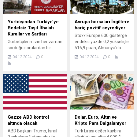
Yurtdışından Türkiye’ye
Avrupa borsaları İngiltere
Bedelsiz Taşıt İthalatı
hariç pozitif seyrediyor
Kurallar ve Şartları
Stoxx Europe 600 gösterge
Gurbetçilerimizin her zaman
endeksi yüzde 0,2 yükselişle
sorduğu sorulardan bir
516,9 puan, Almanya'da
tanesi, aracımı nasıl temelli
DAX 40 endeksi yüzde 0,8
04.12.2024
0
04.12.2024
0
Türkiye'ye götürebilirim.
artışla 20.186 puan ve
Tüm detaylar haberimizde
İngiltere'de FTSE 100
yer almamaktadır.
endeksi yüzde 0,2 değer
kaybıyla 8.340 puan
seviyesinde bulunuyor.
Gazze ABD kontrol
Dolar, Euro, Altın ve
altında olacak
Kripto Para Dalgalanıyor
ABD Başkanı Trump, İsrail
Türk Lirası değer kaybını