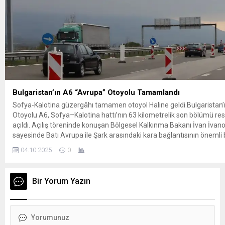
Bulgaristan’ın A6 “Avrupa” Otoyolu Tamamlandı
Sofya-Kalotina güzergâhı tamamen otoyol Haline geldi.Bulgaristan’
Otoyolu A6, Sofya–Kalotina hattı’nın 63 kilometrelik son bölümü re
açıldı. Açılış töreninde konuşan Bölgesel Kalkınma Bakanı İvan İvano
sayesinde Batı Avrupa ile Şark arasındaki kara bağlantısının önemli bi
giderildiğini söyledi. İnşaat, 2019 Mayıs ayında başlamış; siyasi krizl
04.10.2025
0
hükümet...
Bir Yorum Yazın