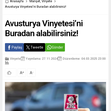
Anasayfa
Manşet
,
Vinyete
Avusturya Vinyetesi’ni Buradan alabilirsiniz!
Avusturya Vinyetesi’ni
Buradan alabilirsiniz!
Paylaş
Tweetle
Gönder
Vinyete
Yayınlama: 27.11.2024
Düzenleme: 04.03.2025 23:00
A
A
+
-