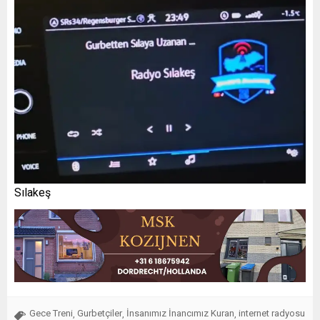
Sılakeş
Gece Treni
Gurbetçiler
İnsanımız İnancımız Kuran
internet radyosu
,
,
,