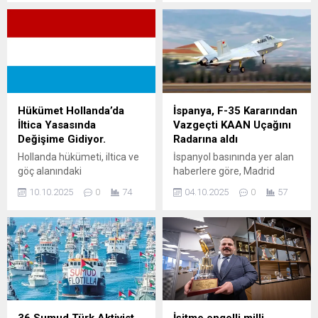
Lahey Temyiz
gişelerden veya İnternetten
Mahkemesinin 12 Şubat’ta
Online olarak alabilirsiniz.
aldığı kararın geçerli kalması
Adı üstünde e-vinyete
istendi.
olduğu için cama
yapıştırılmaz, aracın plakası
dijital ortama kayd edilir.
Macaristan sınır kapısında e-
vinyete alırken, aracın
Hükümet Hollanda’da
İspanya, F-35 Kararından
ruhsatını beraberinizde
İltica Yasasında
Vazgeçti KAAN Uçağını
götürünüz. Kayıt işleminden
Değişime Gidiyor.
Radarına aldı
sonra size verilen kağıttaki
Hollanda hükümeti, iltica ve
İspanyol basınında yer alan
plaka numarasını mutlaka
göç alanındaki
haberlere göre, Madrid
kontrol...
regülasyonlarda köklü
yönetimi ABD’den F-35
10.10.2025
0
74
04.10.2025
0
57
değişiklikler yapmak üzere
savaş uçağı alımı planını
harekete geçti. Amacı gelen
iptal etme kararını aldı. Bu
başvuruların sayısını
kararla birlikte İspanya’nın
azaltmak, iltica sürecini
savunma tedarikindeki rota
hızlandırmak, aile birleşimini
değişebileceği, Türkiye’nin
sınırlamak ve yasadışı göçü
geliştirdiği Milli Muharip
daha sıkı denetim altına
Uçak (KAAN) projesinin
almak. Yeni düzenlemeler,
alternatiflerden biri olarak
muhalefet ve insan hakları
değerlendirilmekte olduğu