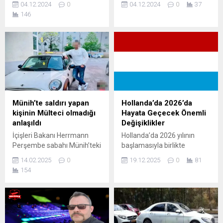
04.12.2024
0
04.12.2024
0
37
Türkiye'ye götürebilirim.
artışla 20.186 puan ve
146
Tüm detaylar haberimizde
İngiltere'de FTSE 100
yer almamaktadır.
endeksi yüzde 0,2 değer
kaybıyla 8.340 puan
seviyesinde bulunuyor.
Münih’te saldırı yapan
Hollanda’da 2026’da
kişinin Mülteci olmadığı
Hayata Geçecek Önemli
anlaşıldı
Değişiklikler
İçişleri Bakanı Herrmann
Hollanda’da 2026 yılının
Perşembe sabahı Münih’teki
başlamasıyla birlikte
gösteriye arabasıyla giren
vergiden çalışma hayatına,
14.02.2025
0
19.12.2025
0
81
şüphelinin oturum belgesine
sosyal yardımlardan asgari
154
sahip olduğunu açıkladı. 24
ücrete, bütçe
yaşındaki adamın hırsızlık ve
politikalarından enerji ve
uyuşturucu suçlarıyla
yaşam maliyetlerine kadar
bağlantısı dikkat çekmişti.
pek çok alanda kapsamlı
Lakin bu iddaların yanlış
yenilikler yürürlüğe giriyor.