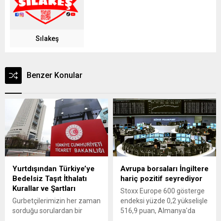
Sılakeş
Benzer Konular
Yurtdışından Türkiye’ye
Avrupa borsaları İngiltere
Bedelsiz Taşıt İthalatı
hariç pozitif seyrediyor
Kurallar ve Şartları
Stoxx Europe 600 gösterge
Gurbetçilerimizin her zaman
endeksi yüzde 0,2 yükselişle
sorduğu sorulardan bir
516,9 puan, Almanya'da
tanesi, aracımı nasıl temelli
DAX 40 endeksi yüzde 0,8