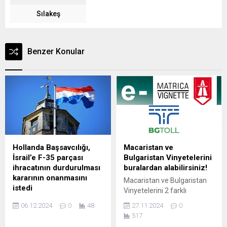
Sılakeş
Benzer Konular
Hollanda Başsavcılığı,
Macaristan ve
İsrail’e F-35 parçası
Bulgaristan Vinyetelerini
ihracatının durdurulması
buralardan alabilirsiniz!
kararının onanmasını
Macaristan ve Bulgaristan
istedi
Vinyetelerini 2 farklı
Gazze'de uluslararası
yollardan alabilirsiniz…
06.12.2024
0
48
27.11.2024
0
insancıl hukuku ihlal etme
Macaristan E-Vinyetesini
517
riski bulunduğu gerekçesiyle
Macaristan girişinde