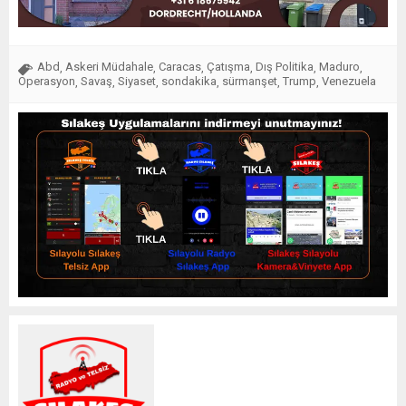
Abd
Askeri Müdahale
Caracas
Çatışma
Dış Politika
Maduro
,
,
,
,
,
,
Operasyon
Savaş
Siyaset
sondakika
sürmanşet
Trump
Venezuela
,
,
,
,
,
,