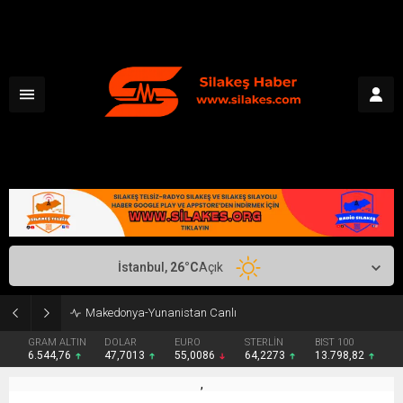
İstanbul,
26
°C
Açık
Makedonya-Yunanistan Canlı
GRAM ALTIN
DOLAR
EURO
STERLİN
BIST 100
6.544,76
47,7013
55,0086
64,2273
13.798,82
,