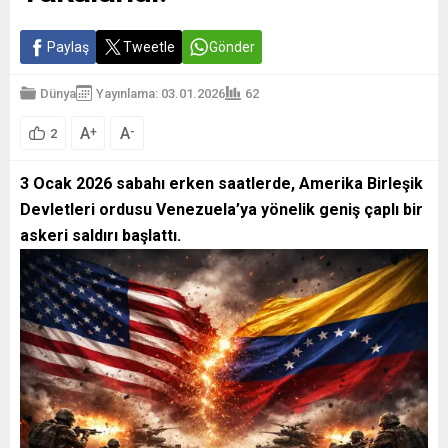
Paylaş
Tweetle
Gönder
Dünya
Yayınlama: 03.01.2026
62
A
A
+
-
2
3 Ocak 2026 sabahı erken saatlerde, Amerika Birleşik
Devletleri ordusu Venezuela’ya yönelik geniş çaplı bir
askeri saldırı başlattı.