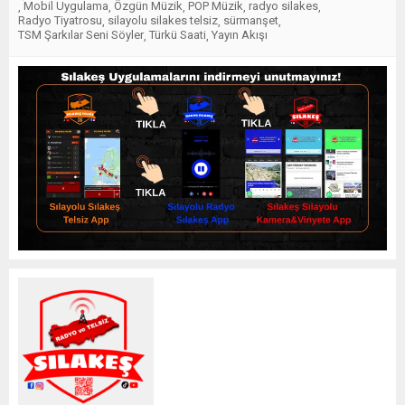
Mobil Uygulama
Özgün Müzik
POP Müzik
radyo silakes
,
,
,
,
,
Radyo Tiyatrosu
silayolu silakes telsiz
sürmanşet
,
,
,
TSM Şarkılar Seni Söyler
Türkü Saati
Yayın Akışı
,
,