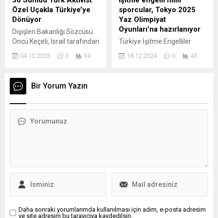
36 Sumud Türk Aktivist
İşitme engelli milli
örgütleri tarafından
iddia ediliyor. El Economista
Özel Uçakla Türkiye’ye
sporcular, Tokyo 2025
“anayasaya ve uluslararası
ve diğer İspanyol haber
Dönüyor
Yaz Olimpiyat
hukuk sözleşmelerine aykırı
kaynaklarında, KAAN’ın
Oyunları’na hazırlanıyor
Dışişleri Bakanlığı Sözcüsü
olabilecek” kaygılarla
2030’dan itibaren...
Öncü Keçeli, İsrail tarafından
Türkiye İşitme Engelliler
karşılanıyor. Geçici...
uluslararası sularda ele
Spor Federasyonu Başkanı
04.10.2025
0
34
18.12.2024
0
45
geçirilen Küresel Sumud
Dursun Gözel: –
Filosu teknelerinde bulunan
“Japonya’daki İşitme
36 Türk vatandaşının bugün
Engelliler Yaz Olimpiyat
Bir Yorum Yazın
öğleden sonra özel bir
Oyunları’na 200 sporcuyla
uçakla Türkiye’ye
katılmak ve oradan çok
getirilmesinin planlandığını
sayıda madalyayla da
açıkladı. Dışişleri Bakanlığı
dönmek istiyoruz. Bunun
sözcüsü, kesin rakamın
için çok çalışacağız”
henüz netleşmediğini; geri
ANKARA (AA) – FATİH
kalan vatandaşların
ÇAKMAK – Türkiye İşitme
işlemlerinin hızla
Engelliler Spor
tamamlanarak Türkiye’ye
Federasyonunun (TİESF)
getirilmesi için çalışmaların
yeni başkanı Dursun Gözel,
sürdüğünü belirtti. Sumud
Japonya’da düzenlenecek
Filosu,...
2025...
Daha sonraki yorumlarımda kullanılması için adım, e-posta adresim
ve site adresim bu tarayıcıya kaydedilsin.