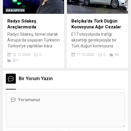
olduğu anlaşılmış kişinin
Bu değişiklikler milyonlarca
aslında olay öncesine kadar
çalışanın, emeklinin,
normal Almanya’ya entegre
kiracının ve ailelerin gündelik
olmuş bir insan olarak
yaşamını etkileyecek. 1.
Radyo Sılakeş
Belçika’da Türk Düğün
yaşadığı anlaşılmıştır. Polisin
Vergi ve Gelir Düzenlemeleri
Araçlarımızda
Konvoyuna Ağır Cezalar
açıklamasında ”Şüpheli
Gelir vergisi dilimleri
Radyo Sılakeş, temel olarak
E17 otoyolunda trafiği
çarşamba...
güncelleniyor: 2026 ile
Avrupa’da yaşayan Türklerin
aksattığı gerekçesiyle bir
birlikte gelir...
Türkiye’ye yaptıkları kara
Türk düğün konvoyuna
yolu yolculuklarında
ilişkin dava, ülkede
13.12.2024
0
17.10.2025
0
94
(Sılayolu) onlara rehberlik
kamuoyunun dikkatini çekti.
207
eden dijital bir haberleşme
Belçika’nın Dendermonde
ve yardımlaşma
kentinde görülen davada, 18
platformudur. Yaptığı işleri
Türk kökenli sürücü
Bir Yorum Yazın
şu başlıklarla
hakkında “trafik güvenliğini
özetleyebiliriz:Canlı Yol
tehlikeye atma”, “emniyet
Durumu Bilgisi: Sınır
şeridini işgal etme” ve “yolda
kapılarındaki (Kapıkule,
dans etme” gibi suçlamalar
İpsala vb.) bekleme
yöneltildi. Olay, 2018 yılında
sürelerini ve gümrüklerdeki
E17 otoyolunda
son durumu anlık olarak
gerçekleşmişti. Savcılığın
aktararak gurbetçilerin daha
Talepleri Savcılık,
az beklemesini
konvoyun...