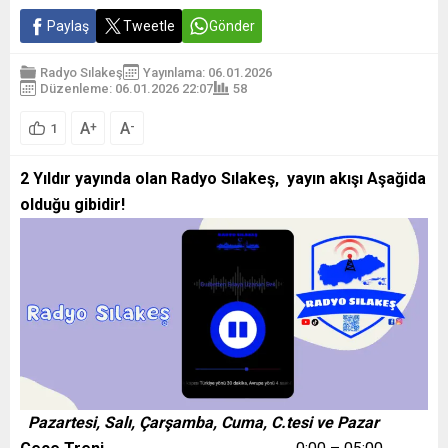
Paylaş
Tweetle
Gönder
Radyo Sılakeş
Yayınlama: 06.01.2026
Düzenleme: 06.01.2026 22:07
58
A
A
+
-
1
2 Yıldır yayında olan Radyo Sılakeş, yayın akışı Aşağida
olduğu gibidir!
Pazartesi, Salı, Çarşamba, Cuma, C.tesi ve Pazar