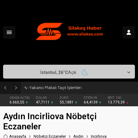
İstanbul,
26
°C
Açık
Yabancı Plakalı Taşıt İşlemleri
GRAM ALTIN
DOLAR
EURO
STERLİN
BIST 100
6.660,55
47,7111
55,1881
64,4139
13.779,39
Aydın Incirliova Nöbetçi
Eczaneler
Anasayfa
Nöbetçi Eczaneler
Aydın
Incirliova