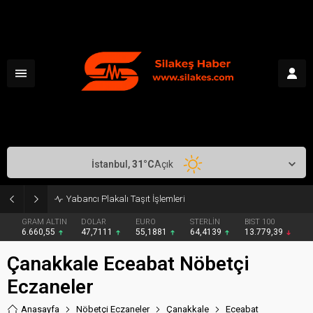
İstanbul,
31
°C
Açık
Yabancı Plakalı Taşıt İşlemleri
GRAM ALTIN
DOLAR
EURO
STERLİN
BIST 100
6.660,55
47,7111
55,1881
64,4139
13.779,39
Çanakkale Eceabat Nöbetçi
Eczaneler
Anasayfa
Nöbetçi Eczaneler
Çanakkale
Eceabat