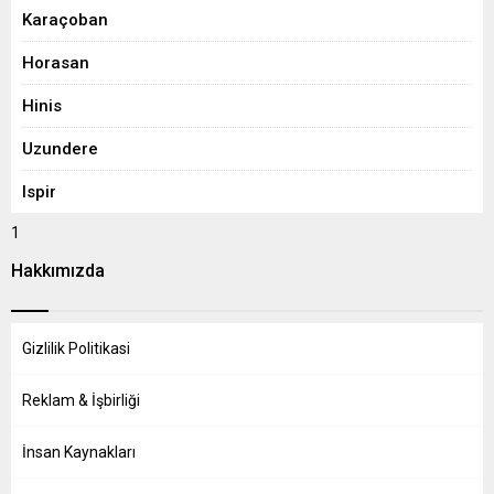
Karaçoban
Horasan
Hinis
Uzundere
Ispir
1
Hakkımızda
Gizlilik Politikasi
Reklam & İşbirliği
İnsan Kaynakları