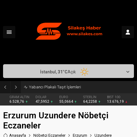
İstanbul,
31
°C
Açık
Yabancı Plakalı Taşıt İşlemleri
GRAM ALTIN
DOLAR
EURO
STERLİN
BIST 100
6.528,76
47,5952
55,0664
64,2258
13.676,19
Erzurum Uzundere Nöbetçi
Eczaneler
Anasayfa
Nöbetçi Eczaneler
Erzurum
Uzundere