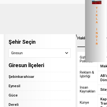
1
Hakkımızda
Son 
Şehir Seçin
Giresun
Yaba
Gizlilik
Politikasi
Giresun İlçeleri
Mak
Reklam &
AB’
İşbirliği
Şebinkarahisar
Dö
Eynesil
İnsan
Sıla
Kaynakları
Güce
Kap
Künye
Tran
Dereli