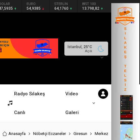
DOLAR
EURO
STERLİN
BIST 100
47,5935
54,9385
64,1760
13.798,82
İstanbul,
25
°C
Açık
Radyo Sılakeş
Video
Canlı
Galeri
Anasayfa
Nöbetçi Eczaneler
Giresun
Merkez