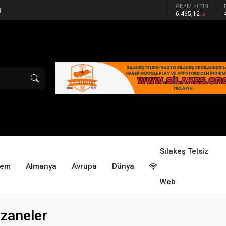
GRAM ALTIN
i
6.465,12
Sılakeş Telsiz
dem
Almanya
Avrupa
Dünya
Web
zaneler