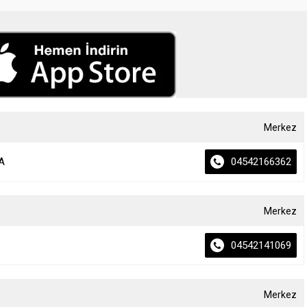
Merkez
A
04542166362
Merkez
04542141069
Merkez