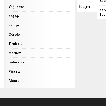
Ses
Yağlidere
İletişim
Kap
Top
Keşap
Espiye
Görele
Tirebolu
Merkez
Bulancak
Piraziz
Alucra