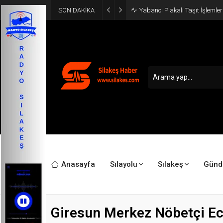
SON DAKİKA
Yabancı Plakalı Taşıt İşlemler
Anasayfa
Sılayolu
Sılakeş
Gün
Giresun Merkez Nöbetçi Ec