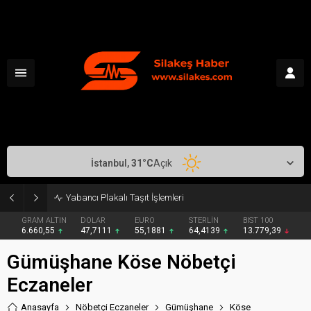
İstanbul,
31
°C
Açık
Yabancı Plakalı Taşıt İşlemleri
GRAM ALTIN
DOLAR
EURO
STERLİN
BIST 100
6.660,55
47,7111
55,1881
64,4139
13.779,39
Gümüşhane Köse Nöbetçi
Eczaneler
Anasayfa
Nöbetçi Eczaneler
Gümüşhane
Köse