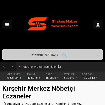
İstanbul,
26
°C
Açık
Yabancı Plakalı Taşıt İşlemleri
GRAM ALTIN
DOLAR
EURO
STERLİN
BIST 100
6.521,34
47,5916
55,0829
64,2043
13.703,13
Kırşehir Merkez Nöbetçi
Eczaneler
Anasayfa
Nöbetçi Eczaneler
Kırşehir
Merkez