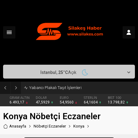
İstanbul,
25
°C
Açık
Yabancı Plakalı Taşıt İşlemleri
GRAM ALTIN
DOLAR
EURO
STERLİN
BIST 100
6.493,17
47,5929
54,9560
64,1604
13.798,82
Konya Nöbetçi Eczaneler
Anasayfa
Nöbetçi Eczaneler
Konya