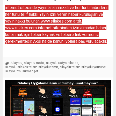
internet sitesinde yayınlanan imzalı ve her türlü haberlerin
her türlü telif hakkı Yayın izni veren haber kuruluşları ve
yayın hakkı bulunan www.silakes.com aittir.
www.silakes.com internet sitesinden izin almadan haber
kullanmak için haber kaynak ve habere link vermeniz
gerekmektedir. Aksi halde kanuni yollara baş vurulacaktır.
Silayolu
silayolu mobil
silayolu radyo silakes
,
,
,
silayolu silakes telsiz
silayolu tamir
silayolu telsiz
silayolu youtube
,
,
,
,
silayolufm
sürmanşet
,