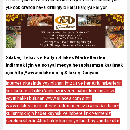
yüksek oranda hava kirliliğiyle karşı karşıya kalıyor.
Sılakeş Telsiz ve Radyo Sılakeş Marketlerden
indirmek için ve sosyal medya hesaplarımıza katılmak
için
http://www.silakes.org
Sılakeş Dünyası
internet sitesinde yayınlanan imzalı ve her türlü haberlerin
her türlü telif hakkı Yayın izni veren haber kuruluşları ve
yayın hakkı bulunan www.silakes.com aittir.
www.silakes.com internet sitesinden izin almadan haber
kullanmak için haber kaynak ve habere link vermeniz
gerekmektedir. Aksi halde kanuni yollara baş vurulacaktır.