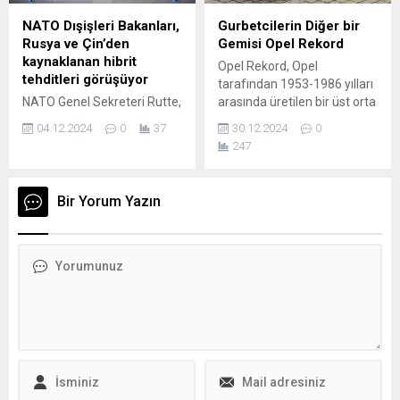
sık veya ara sıra stresli”
belirtilmişti. Bugün ise
olduklarını bildiriyor.
beklenen eylem gerçekleşti.
NATO Dışişleri Bakanları,
Gurbetcilerin Diğer bir
Raporun dikkat çeken
Kapıkule Sınır Kapısı’nda
Rusya ve Çin’den
Gemisi Opel Rekord
bulgularından biri:
bekleyen transportçular,
kaynaklanan hibrit
Opel Rekord, Opel
Katılımcıların çok...
yaşadıkları sorunları dile
tehditleri görüşüyor
tarafından 1953-1986 yılları
getirerek yetkililere çağrıda
NATO Genel Sekreteri Rutte,
arasında üretilen bir üst orta
bulundu. Sınır kapısında
Rusya ve Çin'i sabotajlar ve
sınıf otomobil modelidir.
uzun süre beklediklerini
04.12.2024
0
37
30.12.2024
0
siber suçlar yoluyla NATO
Yerini Opel Omega’ya
belirten...
247
üyelerini
bırakmıştır. Opel Rekord,
istikrarsızlaştırmaya
Opel’in uzun bir süre
çalışmakla suçladı
boyunca ürettiği ve Avrupa
Bir Yorum Yazın
otomobil pazarında önemli
bir yere sahip olan orta sınıf
bir modelidir. Opel Rekord,
orta sınıf otomobil
segmentinde uzun yıllar
boyunca Opel’in iddialı...