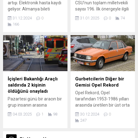
artışı. Elektronik hasta kaydı
CSU’nun toplam milletvekili
geliyor. Almanya bileti
sayısı 196. İlk önergeyle ilgili
kalıyor ama daha pahalı
tartışma oturumunda Hür
31.12.2024
0
31.01.2025
0
74
olacak. Yeni yıl pek çok
Demokrat Parti (FDP),
166
yeniliği de beraberinde
Almanya için Alternatif
getiriyor. 2025’te hangi
(AfD) partisi ve bir bağımsız
değişiklikler geçerli olacak?
milletvekili yasa tasarısına
Vatandaşın parası
destek yönünde görüş
değişmedi Vatandaşın
bildirdi. Sosyal Demokrat
fayda miktarı değişmedi.
Parti (SPD), Yeşiller ve Sol
Bekar yetişkinler ayda 563
Parti ise tasarıya hayır oyu
avro almaya devam
vereceğini açıkladı. Sol
ederken, partneriyle
çizgideki Sarah...
İçişleri Bakanlığı Araçlı
Gurbetcilerin Diğer bir
yaşayanlar 506 avro alıyor....
saldırıda 2 kişinin
Gemisi Opel Rekord
öldüğünü onayladı
Opel Rekord, Opel
Pazartesi günü bir aracın bir
tarafından 1953-1986 yılları
grup insanın arasına
arasında üretilen bir üst orta
dalması sonucu en az iki
sınıf otomobil modelidir.
04.03.2025
1
98
30.12.2024
0
kişinin hayatını kaybettiği
Yerini Opel Omega’ya
247
aktarıldı. Bir kişi olay yerinde
bırakmıştır. Opel Rekord,
hayatını kaybederken, ulusal
Opel’in uzun bir süre
haber ajansı dpa, ağır
boyunca ürettiği ve Avrupa