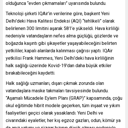
olduğunca “evden çıkmamaları” uyarısında bulundu.
Teknoloji şirketi IQAir’in verilerine göre, başkent Yeni
Delhi’deki Hava Kalitesi Endeksi (AQI) “tehlikeli” olarak
belirlenen 300 limitini aşarak 581’e yükseldi. Hava kirliliği
nedeniyle vatandaşların nefes alma güçlüğü, gözlerde ve
boğazda kaşıntı gibi şikayetler yaşayabileceğini belirten
yetkililer, kapalı alanlarda kalınması çağrısı yaptı. IQAir
yetkilisi Frank Hammes, Yeni Delhi’deki hava kirliliğinin
halk sağlığı üzerinde Kovid-19’dan daha büyük etkiler
bırakabileceğini kaydetti.
Halk sağlığı uzmanları, dışarı çıkmak zorunda olan
vatandaşlara maske takmaları tavsiyesinde bulundu.
“Aşamalı Mücadele Eylem Planı (GRAP)” kapsamında, çoğu
okul eğitimde hibrit modele geçerken, tüm inşaat ve yıkım
faaliyetleri geçici olarak yasaklandı. Yeni Delhi ve
civarındaki eyaletler, her kış egzoz gazları, odun, kömür ya
da anız yakımı ve rüzgar hızının düşük olması nedeniyle