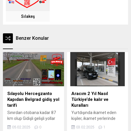
Sılakeş
Benzer Konular
Sılayolu Hercegzanto
Aracım 2 Yıl Nasıl
Kapıdan Belgrad gidiş yol
Türkiye’de kalır ve
tarifi
Kuralları
Sınırdan otobana kadar 87
Yurtdışında ikamet eden
km olup Gidişli gelişli yollar
kişiler, ikamet yerlerinde
olup, yollar bozuk değildir!
adlarına kayıtlı bir adet
05.02.2025
0
03.02.2025
1
Sırası ile
yabancı plakalı kara taşıtını