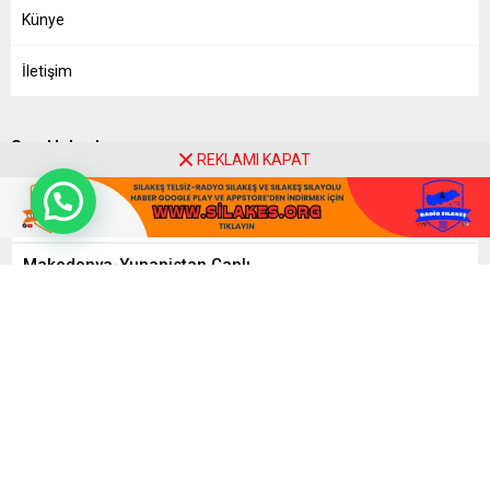
Künye
İletişim
Son Haberler
REKLAMI KAPAT
Yabancı Plakalı Taşıt İşlemleri
Makedonya-Yunanistan Canlı
AB’de Araç Muayenesinde Yeni Dönem
Sılayolu 80 Kilometrelik Dev Proje
Kapıkule’de Bekleyen Transportçular Yetkililere Seslendi
Kapıkule’de Transport Camiası Toplanıyor
8