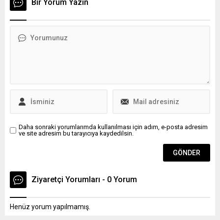
Bir Yorum Yazın
yaralanan bir ikinci kişinin
otomobil pazarında önemli
daha yaşamını yitirdiğini, ölü
bir yere sahip olan orta sınıf
sayısının ikiye yükseldiğini
bir modelidir. Opel Rekord,
bildirdi. 83 yaşında bir kadın
orta sınıf otomobil
ve 54 yaşında bir erkeği
segmentinde uzun yıllar
ezdikten...
boyunca Opel’in iddialı...
Daha sonraki yorumlarımda kullanılması için adım, e-posta adresim
ve site adresim bu tarayıcıya kaydedilsin.
Ziyaretçi Yorumları - 0 Yorum
Henüz yorum yapılmamış.