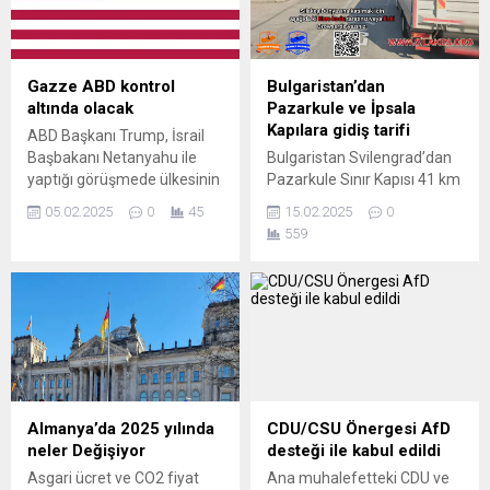
Gazze ABD kontrol
Bulgaristan’dan
altında olacak
Pazarkule ve İpsala
Kapılara gidiş tarifi
ABD Başkanı Trump, İsrail
Başbakanı Netanyahu ile
Bulgaristan Svilengrad’dan
yaptığı görüşmede ülkesinin
Pazarkule Sınır Kapısı 41 km
“Gazze Şeridi’nin kontrolünü
İpsala Sınır Kapısı 143 km’dir
05.02.2025
0
45
15.02.2025
0
ele alacağını” duyurdu.
A4 – 80 numaralı ulusal yol
559
Trump düzenlediği basın
– E85 karayolları
toplantısında ABD’nin Gazze
kullanılmaktadır. Bulgaristan
Şeridi’nin kontrolünü ele
üzerinden Yunanistan’a
alacağını söyledi. ABD
geçilmektedir! Seyehat
bölgeyi ekonomik olarak
edeceğiniz zaman
geliştirecek ve diğer şeylerin
Pasaportunuzdan sonra
yanı sıra “bölgedeki tüm
mutlaka Sılakeş
tehlikeli patlamamış
Aplikasyonlarını indirmeniz.
bombaların ve diğer
Radyo Sılakeş’de Yol
Almanya’da 2025 yılında
CDU/CSU Önergesi AfD
silahların ortadan
boyunca 24 saat Müzik, Sınır
neler Değişiyor
desteği ile kabul edildi
kaldırılmasından sorumlu
kapı bilgileri ve Sılayolu Yol
Asgari ücret ve CO2 fiyat
Ana muhalefetteki CDU ve
olacak.” ABD...
trafik bilgilerini...