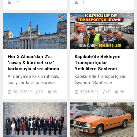
177
382
Bezdan,Sombor,Kula ve
geçici olarak Türkiye’ye
Werbass istikameti olan 15
getirebilir. Aşaqğida ki
no’lu yoldan gidilir! Sılakeş
bilgileri mutlaka okumanızı
Sosyal Medya, Radyo
tavsiye ederiz.
Sılakeş’i dinlemek ve Sılakeş
Anlamadığınız noktalarda
Telsize katılmak için kare
Sılakeş Telsiz‘de mutlaka
kodu taramanız veya linki
yardımcı olunacaktır. Avrupa
browsere yazmak yeterlidir!
Birliği ve Avrupa Serbest
Ticaret Birliği ülkelerinde
Her 3 Alman’dan 2’si
Kapıkule’de Bekleyen
ikamet eden kişiler ise,
“savaş & küresel kriz”
Transportçular
ikamet yerleri dışındaki
korkusuyla stres altında
Yetkililere Seslendi
Avrupa Birliği ve...
Almanya’da halkın ruh hali,
Kapıkule’de Transportçular
son yıllarda artan küresel
İsyanda: “Saatlerce
krizler, savaşlar ve belirsizlik
Bekliyoruz, Sistem
06.12.2025
0
63
07.04.2026
0
96
ortamı nedeniyle ciddi
Değişmeli” Dün Sılakeş
biçimde etkilenmiş
Telsiz tarafından da yapılan
görünüyor. TK’nin 2025 yılı
duyuruda, Kapıkule Sınır
için hazırladığı “Stres
Kapısı’nda transportçuların
Raporu”na göre,
yaşadıkları sorunlara dikkat
yetişkinlerin %66’sı yani her
çekmek amacıyla protesto
üç kişiden yaklaşık ikisi “sık
eylemi yapılacağı