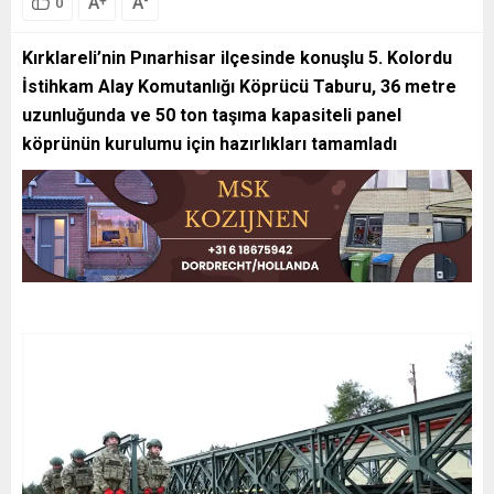
A
A
+
-
0
Kırklareli’nin Pınarhisar ilçesinde konuşlu 5. Kolordu
İstihkam Alay Komutanlığı Köprücü Taburu, 36 metre
uzunluğunda ve 50 ton taşıma kapasiteli panel
köprünün kurulumu için hazırlıkları tamamladı