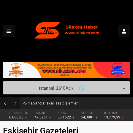
İstanbul,
26
°C
Açık
Yabancı Plakalı Taşıt İşlemleri
GRAM ALTIN
DOLAR
EURO
STERLİN
BIST 100
6.655,83
47,6961
55,1622
64,3981
13.779,39
Eskişehir Gazeteleri