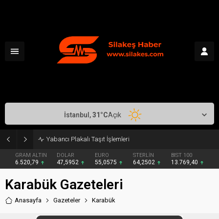
İstanbul,
31
°C
Açık
Yabancı Plakalı Taşıt İşlemleri
GRAM ALTIN
DOLAR
EURO
STERLİN
BIST 100
6.520,79
47,5952
55,0575
64,2502
13.769,40
Karabük Gazeteleri
Anasayfa
Gazeteler
Karabük