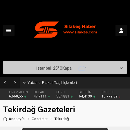
İstanbul,
25
°C
Kapalı
Yabancı Plakalı Taşıt İşlemleri
GRAM ALTIN
DOLAR
EURO
STERLİN
BIST 100
6.660,55
47,7111
55,1881
64,4139
13.779,39
Tekirdağ Gazeteleri
Anasayfa
Gazeteler
Tekirdağ