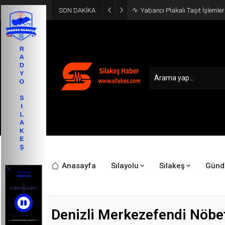
SON DAKİKA
Yabancı Plakalı Taşıt İşlemler
Anasayfa
Sılayolu
Sılakeş
Gün
Denizli Merkezefendi Nöbe