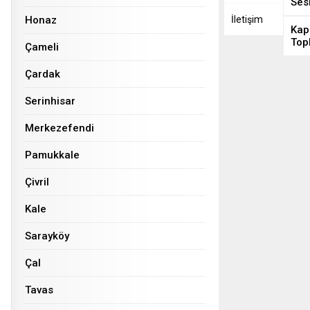
Ses
Honaz
İletişim
Kap
Top
Çameli
Çardak
Serinhisar
Merkezefendi
Pamukkale
Çivril
Kale
Sarayköy
Çal
Tavas