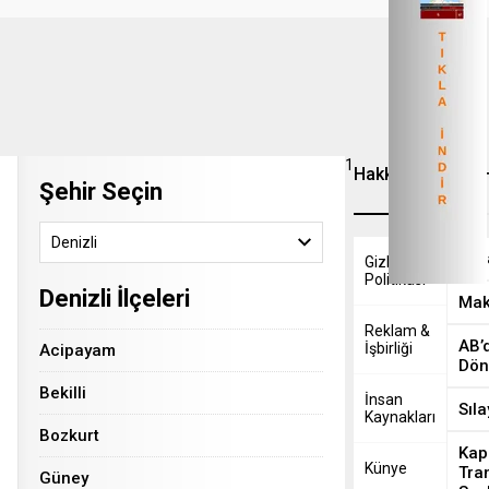
1
Hakkımızda
Son 
Şehir Seçin
Denizli
Yaba
Gizlilik
Politikasi
Denizli İlçeleri
Mak
Reklam &
AB’
İşbirliği
Acipayam
Dö
Bekilli
İnsan
Sıla
Kaynakları
Bozkurt
Kap
Künye
Tran
Güney