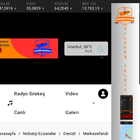
DOLAR
EURO
STERLİN
BIST 100
47,5916
55,0829
64,2043
13.703,13
İstanbul,
26
°C
Açık
Radyo Sılakeş
Video
Canlı
Galeri
Anasayfa
Nöbetçi Eczaneler
Denizli
Merkezefendi