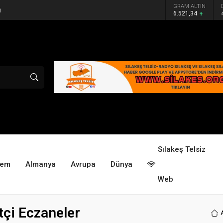
GRAM ALTIN
i
6.521,34
Sılakeş Telsiz
dem
Almanya
Avrupa
Dünya
Web
tçi Eczaneler