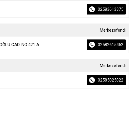
02583613375
Merkezefendi
ĞLU CAD. NO:421 A
02582615452
Merkezefendi
02585025022