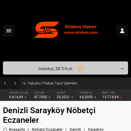
İstanbul,
26
°C
Açık
Yabancı Plakalı Taşıt İşlemleri
GRAM ALTIN
DOLAR
EURO
STERLİN
BIST 100
6.614,69
47,7050
55,0521
64,2055
13.774,94
Denizli Sarayköy Nöbetçi
Eczaneler
Anasayfa
Nöbetçi Eczaneler
Denizli
Sarayköy