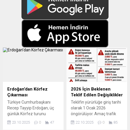
Erdoğan’dan Körfez
2026 İçin Beklenen
Çıkarması
Teklif Edilen Değişiklikler
Türkiye Cumhurbaşkanı
Teklifin yürürlüğe giriş tarihi
Recep Tayyip Erdoğan, üç
olarak 1 Ocak 2026
günlük Körfez turunu
öngörülüyor. Amaç trafik
tamamladı. Kuveyt, Katar ve
güvenliğini artırmak, kural
23.10.2025
0
47
22.10.2025
0
85
Umman’ı kapsayan
ihlallerini caydırıcılıkla