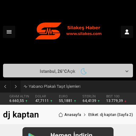
İstanbul,
26
°C
Açık
Yabancı Plakalı Taşıt İşlemleri
GRAM ALTIN
DOLAR
EURO
STERLİN
BIST 100
6.660,55
47,7111
55,1881
64,4139
13.779,39
dj kaptan
Anasayfa
Etiket: dj kaptan
(Sayfa 2)