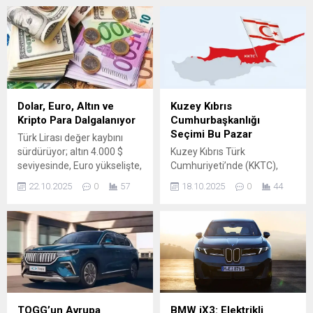
ziyaretlerde ekonomi, enerji,
önlemek, trafik kültürü”nü
savunma ve diplomasi
geliştirmek. Teklifin gelir
alanlarında yeni adımlar
odaklı değil, “caydırıcılık”
atıldı. Turun ana gündem
öncelikli olduğu ifade
maddeleri arasında Gazze
ediliyor. İhlal Öngörülen ceza
krizi, bölgesel güvenlik ve
/ yaptırım Notlar “Dur”
yatırım işbirlikleri yer aldı.
ikazına uymama ₺ 200 000
Kuveyt’te Dört Anlaşma
para cezası + 60 gün sürücü
Dolar, Euro, Altın ve
Kuzey Kıbrıs
İmzalandı Cumhurbaşkanı
belgesi alıkoyma...
Kripto Para Dalgalanıyor
Cumhurbaşkanlığı
Erdoğan’ın ilk durağı Kuveyt
Seçimi Bu Pazar
Türk Lirası değer kaybını
oldu....
sürdürüyor; altın 4.000 $
Kuzey Kıbrıs Türk
seviyesinde, Euro yükselişte,
Cumhuriyeti’nde (KKTC),
XRP yeniden gündemde
2025-2030 yılları arasında
22.10.2025
0
57
18.10.2025
0
44
Dolar ve Euro Güçlü
görev yapacak
Seyrediyor Türk Lirası
Cumhurbaşkanını
yabancı para birimleri
belirlemek için yarın halk
karşısında zayıf
sandık başına gidecek. 18
görünümünü sürdürüyor.
yaşını doldurmuş tüm KKTC
ABD Doları (USD): ₺ 41,98
vatandaşları,
Euro (EUR): ₺ 48,75
cumhurbaşkanını doğrudan
Uzmanlara göre, küresel
oy vererek seçecek.
faiz politikaları ve iç piyasa
Cumhurbaşkanı
TOGG’un Avrupa
BMW iX3: Elektrikli