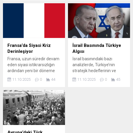
kentinde görülen davada, 18
temelli vergilendirmede en
Türk kökenli sürücü
pahalı ülkelerden biri olarak
hakkında “trafik güvenliğini
dikkat çeker. Hollanda ve
tehlikeye atma”, “emniyet
Almanya, CO₂ temelli vergi
şeridini işgal etme” ve “yolda
sistemlerinde adil ve çevre
dans etme” gibi suçlamalar
dostu yaklaşıma
yöneltildi. Olay, 2018 yılında
odaklanıyor. İngiltere,
E17 otoyolunda
elektrikli araçlara vergi
Fransa’da Siyasi Kriz
İsrail Basınında Türkiye
gerçekleşmişti. Savcılığın
muafiyeti uygulayan
Derinleşiyor
Algısı
Talepleri Savcılık,
ülkelerden biri....
Fransa, uzun süredir devam
İsrail basınındaki bazı
konvoyun...
eden siyasi istikrarsızlığın
analizlerde, Türkiye’nin
ardından yeni bir döneme
stratejik hedeflerinin ve
geçiş yapmaya hazırlanıyor.
bölgesel hamlelerinin Tel
11.10.2025
0
44
11.10.2025
0
45
Cumhurbaşkanı Emmanuel
Aviv açısından bir tehdit
Macron’un atadığı Başbakan
oluşturduğu
Sébastien Lecornu’nun
değerlendirmeleri dikkat
yeniden görev alması,
çekiyor. Örneğin Yedioth
Meclis’teki parçalı yapı ve
Ahronoth gazetesinde
toplumun tepkisi, yönetim
yayımlanan bir analizde,
krizinin merkezindeki
Türkiye’nin bölgesel güç
unsurlar olarak öne çıkıyor.
projeksiyonunun daha çok
Sébastien Lecornu, 9
“masayı kuran taraf” olma
Avrupa’daki Türk