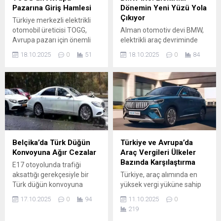
enflasyonu TL üzerindeki
seçilebilmek için adayın
Pazarına Giriş Hamlesi
Dönemin Yeni Yüzü Yola
baskıyı...
geçerli oyların salt
Çıkıyor
Türkiye merkezli elektrikli
çoğunluğunu (%50+1)
otomobil üreticisi TOGG,
Alman otomotiv devi BMW,
alması gerekiyor. Eğer hiçbir
Avrupa pazarı için önemli
elektrikli araç devriminde
aday bu çoğunluğu
adımlar atıyor. Marka, ilk
yeni bir sayfa açıyor.
sağlayamazsa, en çok oyu
18.10.2025
0
51
18.10.2025
0
84
olarak Almanya’yı hedef
Markanın “Neue Klasse”
alan...
pazar olarak belirleyip, iki
adını verdiği yeni nesil
modeliyle (TOGG T10X SUV
platform üzerine geliştirilen
ve TOGG T10F sedan)
BMW iX3, hem tasarım hem
pazara giriş yapma
teknoloji anlamında
hazırlığında. Giriş Stratejisi
geleceğe yön veren bir
ve Zamanlama TOGG,
model olarak öne çıkıyor.
Avrupa’daki ilk pazarı olarak
Yeni Nesil Elektrikli
Almanya’yı seçti. Marka,
Performans Yeni BMW iX3,
Belçika’da Türk Düğün
Türkiye ve Avrupa’da
Almanya’da 29 Eylül 2025...
tamamen elektrikli SUV
Konvoyuna Ağır Cezalar
Araç Vergileri Ülkeler
segmentinde 800 volt...
Bazında Karşılaştırma
E17 otoyolunda trafiği
aksattığı gerekçesiyle bir
Türkiye, araç alımında en
Türk düğün konvoyuna
yüksek vergi yüküne sahip
ilişkin dava, ülkede
ülkelerden biridir (%220’ye
17.10.2025
0
94
11.10.2025
0
kamuoyunun dikkatini çekti.
varan ÖTV ile). Danimarka,
219
Belçika’nın Dendermonde
Avrupa’da satış fiyatı ve CO₂