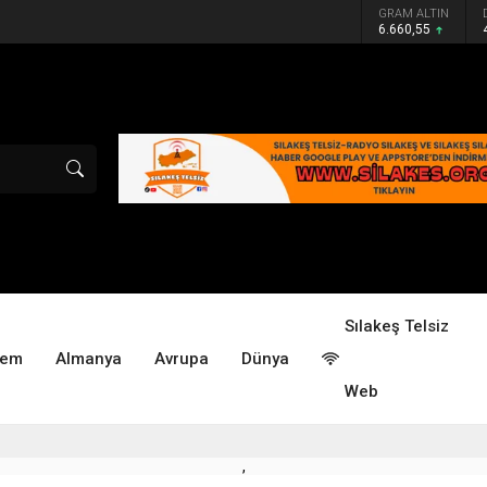
GRAM ALTIN
6.660,55
Sılakeş Telsiz
dem
Almanya
Avrupa
Dünya
Web
,