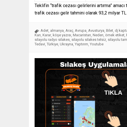
Teklifin “trafik cezası gelirlerini artırma” amacı
trafik cezası gelir tahmini olarak 93,2 milyar 
Adet
almanya
Araç
Avrupa
Avusturya
Bilet
dj kapt
,
,
,
,
,
,
Kan
Karar
köşe yazısı
Macaristan
Neden
örnek etiket
,
,
,
,
,
,
silayolu radyo silakes
silayolu silakes telsiz
silayolu tam
,
,
Tedavi
Türkiye
Ukrayna
Yaptırım
Youtube
,
,
,
,