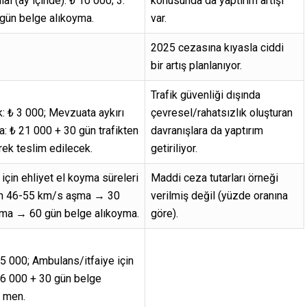
ihlal (ay içinde): ₺ 10 000; 3.
konusunda da yaptırım artışı
 gün belge alıkoyma.
var.
2025 cezasına kıyasla ciddi
bir artış planlanıyor.
Trafik güvenliği dışında
: ₺ 3 000; Mevzuata aykırı
çevresel/rahatsızlık oluşturan
a: ₺ 21 000 + 30 gün trafikten
davranışlara da yaptırım
ek teslim edilecek.
getiriliyor.
 için ehliyet el koyma süreleri
Maddi ceza tutarları örneği
in 46-55 km/s aşma → 30
verilmiş değil (yüzde oranına
ma → 60 gün belge alıkoyma.
göre).
5 000; Ambulans/itfaiye için
6 000 + 30 gün belge
n men.