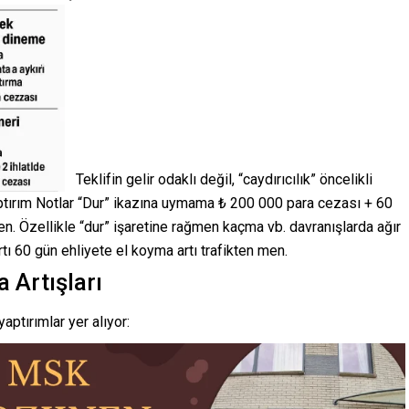
Teklifin gelir odaklı değil, “caydırıcılık” öncelikli
aptırım Notlar “Dur” ikazına uymama ₺ 200 000 para cezası + 60
n. Özellikle “dur” işaretine rağmen kaçma vb. davranışlarda ağır
tı 60 gün ehliyete el koyma artı trafikten men.
 Artışları
aptırımlar yer alıyor: