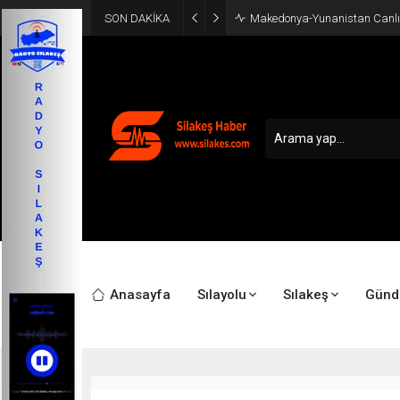
SON DAKİKA
Makedonya-Yunanistan Canlı
Anasayfa
Sılayolu
Sılakeş
Gün