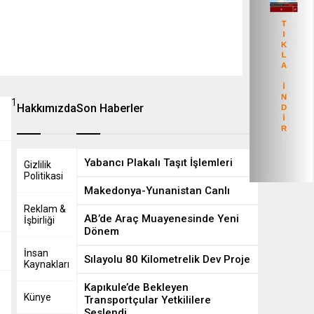
1
8
Hakkımızda
Son Haberler
Yabancı Plakalı Taşıt İşlemleri
Gizlilik
Politikasi
Makedonya-Yunanistan Canlı
Reklam &
AB’de Araç Muayenesinde Yeni
İşbirliği
Dönem
İnsan
Sılayolu 80 Kilometrelik Dev Proje
Kaynakları
Kapıkule’de Bekleyen
Künye
Transportçular Yetkililere
Seslendi