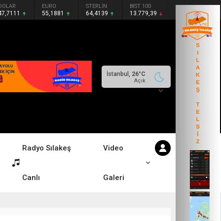
DOLAR
EURO
STERLİN
BIST 100
47,7111
55,1881
64,4139
13.779,39
İstanbul,
26
°C
Açık
Radyo Sılakeş
Video
Canlı
Galeri