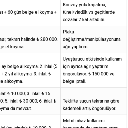
Konvoy yolu kapatma,
sı + 60 gün belge el koyma +
tünel/viadük vs geçitlerde
cezalar 2 kat artabilir.
Plaka
sı; tekrarı halinde ₺ 280 000.
değiştirme/manipülasyonuna
ge el koyma.
ağır yaptırım.
Uyuşturucu etkisinde kullanım
6 ay belge alıkoyma; 2. ihlal (5
için ayrıca ağır yaptırım
+ 2 yıl alıkoyma; 3. ihlal: ₺
öngörülüyor: ₺ 150 000 ve
ge alıkoyma.
belge iptali.
hlal: ₺ 10 000; 3. ihlal: ₺ 15
0; 5. ihlal: ₺ 30 000; 6. ihlal: ₺
Teklifte suçun tekrarına göre
koyma da mevcut.
kademeli artış öngörülüyor.
Mobil cihaz kullanımı