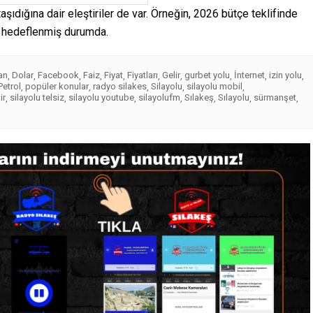
 taşıdığına dair eleştiriler de var. Örneğin, 2026 bütçe teklifinde
TL hedeflenmiş durumda.
an
Dolar
Facebook
Faiz
Fiyat
Fiyatları
Gelir
gurbet yolu
İnternet
izin yolu
,
,
,
,
,
,
,
,
,
,
Petrol
popüler konular
radyo silakes
Silayolu
silayolu mobil
,
,
,
,
,
ir
silayolu telsiz
silayolu youtube
silayolufm
Sılakeş
Sılayolu
sürmanşet
,
,
,
,
,
,
,