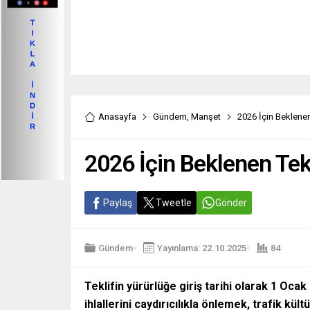
Anasayfa
Gündem
,
Manşet
2026 İçin Beklenen 
2026 İçin Beklenen Tekl
Paylaş
Tweetle
Gönder
Gündem
Yayınlama: 22.10.2025
84
Teklifin yürürlüğe giriş tarihi olarak 1 Oca
ihlallerini caydırıcılıkla önlemek, trafik kül