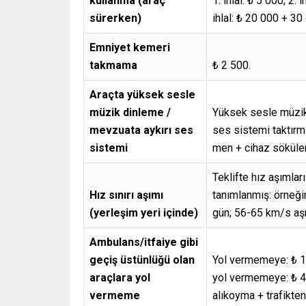
kullanma (araç
1. ihlal: ₺ 5 000; 2. 
sürerken)
ihlal: ₺ 20 000 + 30
Emniyet kemeri
takmama
₺ 2 500.
Araçta yüksek sesle
müzik dinleme /
Yüksek sesle müzik
mevzuata aykırı ses
ses sistemi taktırm
sistemi
men + cihaz söküler
Teklifte hız aşımları
Hız sınırı aşımı
tanımlanmış: örneğ
(yerleşim yeri içinde)
gün; 56-65 km/s aş
Ambulans/itfaiye gibi
geçiş üstünlüğü olan
Yol vermemeye: ₺ 1
araçlara yol
yol vermemeye: ₺ 4
vermeme
alıkoyma + trafikte