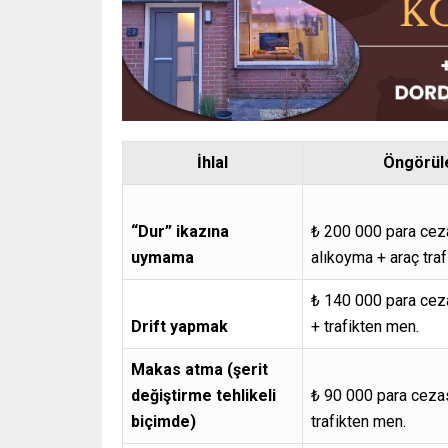
İhlal
Öngörüle
“Dur” ikazına
₺ 200 000 para cez
uymama
alıkoyma + araç tra
₺ 140 000 para cez
Drift yapmak
+ trafikten men.
Makas atma (şerit
değiştirme tehlikeli
₺ 90 000 para ceza
biçimde)
trafikten men.