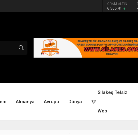
GRAM ALTIN
6.505,41
Sılakeş Telsiz
dem
Almanya
Avrupa
Dünya
Web
,