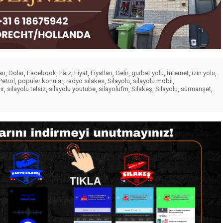
an
Dolar
Facebook
Faiz
Fiyat
Fiyatları
Gelir
gurbet yolu
İnternet
izin yolu
,
,
,
,
,
,
,
,
,
,
Petrol
popüler konular
radyo silakes
Silayolu
silayolu mobil
,
,
,
,
,
ir
silayolu telsiz
silayolu youtube
silayolufm
Sılakeş
Sılayolu
sürmanşet
,
,
,
,
,
,
,