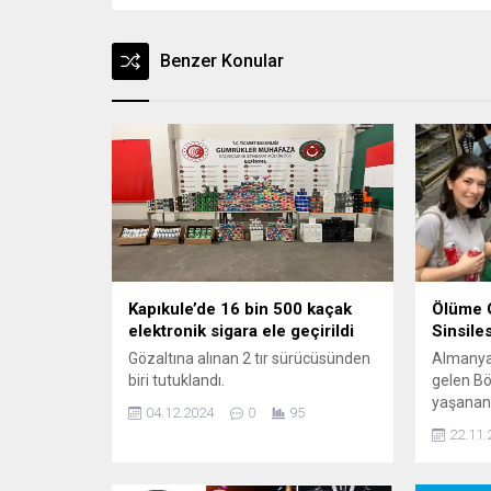
Benzer Konular
Kapıkule’de 16 bin 500 kaçak
Ölüme 
elektronik sigara ele geçirildi
Sinsiles
Gözaltına alınan 2 tır sürücüsünden
Almanya’
biri tutuklandı.
gelen Böc
yaşanan
04.12.2024
0
95
hayatını
22.11.
anne ola
yitirirke
İstanbul 