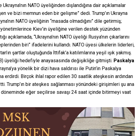
e Ukrayna’nın NATO üyeliğinden dışlandığına dair açıklamalar
en ve bizi memnun eden bir gelişme” dedi. Trump’ın Ukrayna
yna’nın NATO üyeliğinin “masada olmadığını” dile getirmiş;
önetimlerince Kiev’in üyeliğine verilen destek yüzünden
tığı açıklamada, “Ukrayna’nın NATO üyeliği Rusya’nın çıkarlarını
erinden biri” ifadelerini kullandı. NATO üyesi ülkelerin liderleri,
’ın şartlar oluştuğunda İttifak’a katılımlarına yeşil ışık yakmış.
) üyeliği hedefiyle anayasasında değişikliğe gitmişti.
Paskalya
na’ya yönelik bir dizi hava saldırısı ile Putin’in Paskalya
 erdirdi. Birçok ihlal rapor edilen 30 saatlik ateşkesin ardından
etti. Trump’ın bir ateşkes sağlanması yönündeki girişimleri şu ana
öneminde eğer seçilirse savaşı 24 saat içinde bitirmeyi vaat