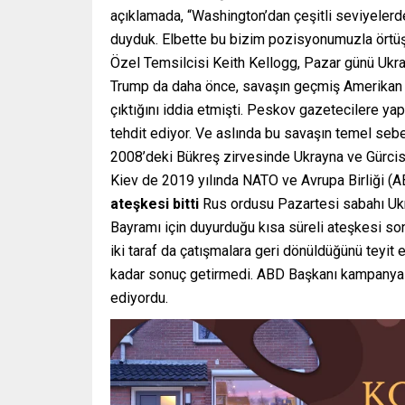
açıklamada, “Washington’dan çeşitli seviyelerd
duyduk. Elbette bu bizim pozisyonumuzla örtüş
Özel Temsilcisi Keith Kellogg, Pazar günü Ukra
Trump da daha önce, savaşın geçmiş Amerikan y
çıktığını iddia etmişti. Peskov gazetecilere yap
tehdit ediyor. Ve aslında bu savaşın temel sebepl
2008’deki Bükreş zirvesinde Ukrayna ve Gürcistan
Kiev de 2019 yılında NATO ve Avrupa Birliği (AB
ateşkesi bitti
Rus ordusu Pazartesi sabahı Ukray
Bayramı için duyurduğu kısa süreli ateşkesi sona
iki taraf da çatışmalara geri dönüldüğünü teyit 
kadar sonuç getirmedi. ABD Başkanı kampanya d
ediyordu.