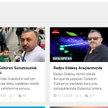
Götüren Sorumsuzluk
Radyo Sılakeş Araçlarımızda
i
Radyo Sılakeş, temel olarak
dan İstanbul’a tatil için
Avrupa’da yaşayan Türklerin
ek ailesi, kaldıkları otelde
Türkiye’ye yaptıkları kara yolu
 zehirlenme sonucu
yolculuklarında (Sılayolu) onlara
 kaybetti. Küçük çocuklar ve
rehberlik eden dijital bir haberleşme
2025
0
44
13.12.2024
0
207
y yerinde yaşamını
ve yardımlaşma platformudur.
n, baba da kurtarılamadı.
Yaptığı işleri şu başlıklarla
Fatih’teki bir otelde
özetleyebiliriz:Canlı Yol Durumu