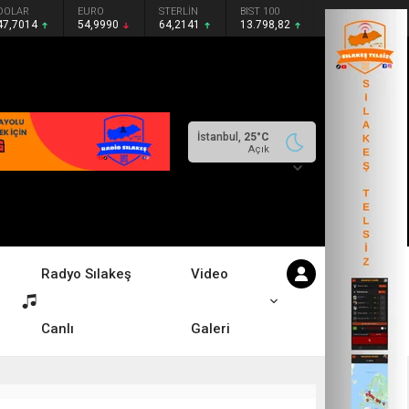
DOLAR
EURO
STERLİN
BIST 100
47,7014
54,9990
64,2141
13.798,82
İstanbul,
25
°C
Açık
Radyo Sılakeş
Video
Canlı
Galeri