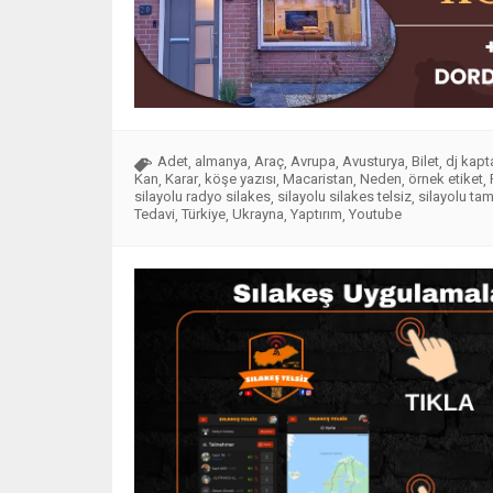
Adet
almanya
Araç
Avrupa
Avusturya
Bilet
dj kapt
,
,
,
,
,
,
Kan
Karar
köşe yazısı
Macaristan
Neden
örnek etiket
,
,
,
,
,
,
silayolu radyo silakes
silayolu silakes telsiz
silayolu tam
,
,
Tedavi
Türkiye
Ukrayna
Yaptırım
Youtube
,
,
,
,