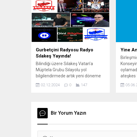
konaklay
gecesi a
Hastaney
Muhamme
Çiğdem (
Gurbetçini Radyosu Radyo
Yine A
Sılakeş Yayında!
Birleşmiş
Bilindiği üzere Sılakeş Vatan’a
Konseyi
Müptela Grubu Sılayolu yol
oylamada
bilgilendirmede artık yeni döneme
ateşkes 
geçiyor! Detaylar haberimizde…
veto etti
02.12.2024
0
147
05.06.
Yıllardır Gurbetçilerimiz heleki
ateşkes, 
internetin gelmesiyle ve AB sınırları
serbest 
içerisinde Roamning kuralları gereği
Filitinli
ayrıyeten başka ücret
kısıtlama
ödememelerinden dolayı, izin
Bir Yorum Yazın
ediyordu
sezonlarında değişik sosyal medya
Temsilci
grupları whatsapp veya telsiz
Dorothy 
sistemlerinden yol, gümrük ve sınır
kınanmam