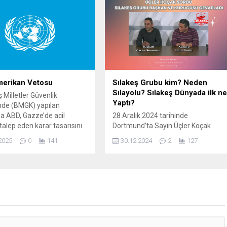
an Böcek ailesi, 12 Kasım
Bilgisi: Sınır kapılarındaki (Kapıkule,
niden rahatsızlandı.
İpsala vb.) bekleme sürelerini ve
e kaldırılan aileden Kadir
gümrüklerdeki son durumu anlık
t (6), Masal (3) ve anne
olarak aktararak gurbetçilerin daha
27) yaşamını...
az beklemesini sağlar.Telsiz...
merikan Vetosu
Sılakeş Grubu kim? Neden
Sılayolu? Sılakeş Dünyada ilk n
 Milletler Güvenlik
Yaptı?
nde (BMGK) yapılan
 ABD, Gazze’de acil
28 Aralık 2024 tarihinde
talep eden karar tasarısını
Dortmund’ta Sayın Üçler Koçak
. Metin Gazze’de acil
tarafından Sılakeş Grubu Başkanı
2025
0
141
30.12.2024
2
127
tüm İsrailli rehinelerin
Özcan Somuncu ve Kurucusu Halil
bırakılmasını ve 2,1 milyon
Demir ile 1 Saatlik Röportaj
’ye yönelik tüm insani yardım
yapmıştır. Daha doğrusu sorguya
larının kaldırılmasını talep
çekmiştir! Sunumunu Üçler Koçak’ın
. ABD’nin BM Daimi
Yaptığı Teknik donanımını Ahmet
liği Geçici Maslahatgüzarı
Can’ın hazırladığı ve Ahiret soruları
Shea, tasarıda ‘Hamas’ın
gibi soruları Başkan Özcan
asını’ veto...
Somuncu ve Halil Demir’in