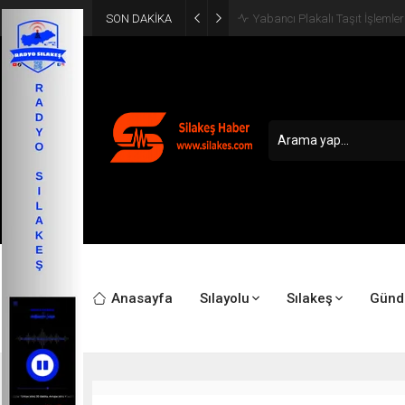
SON DAKİKA
Makedonya-Yunanistan Canlı
Anasayfa
Sılayolu
Sılakeş
Gün