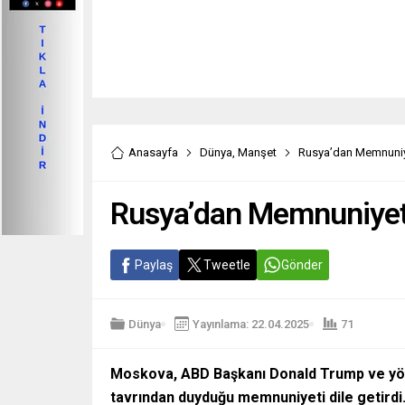
Anasayfa
Dünya
,
Manşet
Rusya’dan Memnuni
Rusya’dan Memnuniye
Paylaş
Tweetle
Gönder
Dünya
Yayınlama: 22.04.2025
71
Moskova, ABD Başkanı Donald Trump ve yön
tavrından duyduğu memnuniyeti dile getirdi