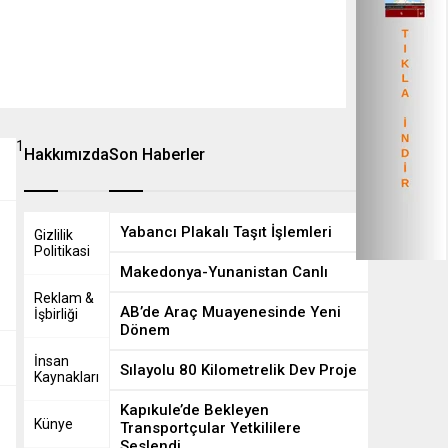
1
8
Hakkımızda
Son Haberler
Yabancı Plakalı Taşıt İşlemleri
Gizlilik
Politikasi
Makedonya-Yunanistan Canlı
Reklam &
AB’de Araç Muayenesinde Yeni
İşbirliği
Dönem
İnsan
Sılayolu 80 Kilometrelik Dev Proje
Kaynakları
Kapıkule’de Bekleyen
Künye
Transportçular Yetkililere
Seslendi