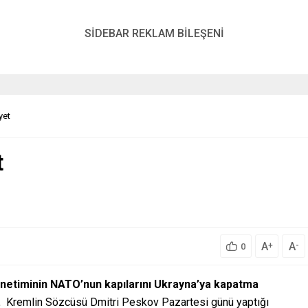
SİDEBAR REKLAM BİLEŞENİ
yet
t
A
A
+
-
0
etiminin NATO’nun kapılarını Ukrayna’ya kapatma
.
Kremlin Sözcüsü Dmitri Peskov Pazartesi günü yaptığı