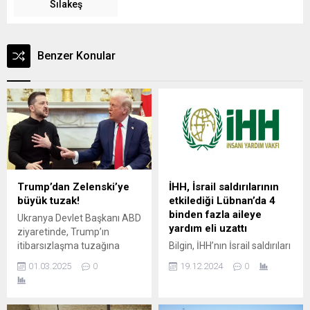
Sılakeş
Benzer Konular
Trump’dan Zelenski’ye
İHH, İsrail saldırılarının
büyük tuzak!
etkilediği Lübnan’da 4
binden fazla aileye
Ukranya Devlet Başkanı ABD
yardım eli uzattı
ziyaretinde, Trump’ın
itibarsızlaşma tuzağına
Bilgin, İHH’nın İsrail saldırıları
yakalandı. ABD Başkanı
sürdüğü dönemde 1000
01.03.2025
0
19.12.2024
0
Donald Trump, göreve
tonluk çeşitli yardım
geldikten sonra ilk kez
malzemesi taşıyan gemi
Ukrayna Devlet Başkanı
gönderdiğini ve bunların da