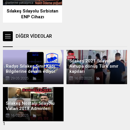
Sılakeş Sılayolu Sırbistan
ENP Cihazı
DİĞER VİDEOLAR
Sılakeş 2021 Sılayolu
Radyo Sılakeş Sınır Kapı
Avrupa dönüş Türk sınır
Bilgilerine devam ediyor.
kapıları
29.05.2025
16.02.2025
Sılakeş Nostaljı Sılayolu
Vatan 2018 Adminleri
16.02.2025
1