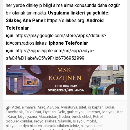
her yerde dinleyip bilgi alma alma konusunda daha özgür
bir olanak tanımakta.
Uygulama linkleri şu şekilde:
Sılakeş Ana Panel:
https://silakes.org
Android
Telefonlar
için:
https://play.google.com/store/apps/details?
id=com.radiosilakes
Iphone Telefonlar
için:
https://apps.apple.com/us/app/radyo-
s%C4%B1lake%C5%9F/id6736952999
Adet
almanya
Araç
Avrupa
Avusturya
Bilet
dj kaptan
Dolar
,
,
,
,
,
,
,
,
Facebook
Faiz
Fiyat
Fiyatları
Gelir
gurbet yolu
İnternet
izin yolu
Kan
,
,
,
,
,
,
,
,
Karar
köşe yazısı
Macaristan
Neden
örnek etiket
Petrol
,
,
,
,
,
,
,
popüler konular
radyo silakes
Silayolu
silayolu mobil
,
,
,
,
silayolu radyo silakes
silayolu silakes telsiz
silayolu tamir
,
,
,