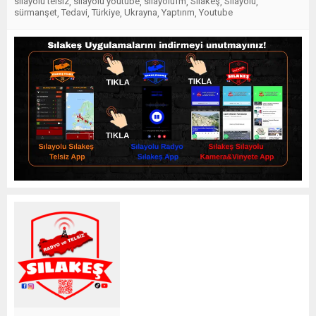
silayolu telsiz
silayolu youtube
silayolufm
Sılakeş
Sılayolu
,
,
,
,
,
sürmanşet
Tedavi
Türkiye
Ukrayna
Yaptırım
Youtube
,
,
,
,
,