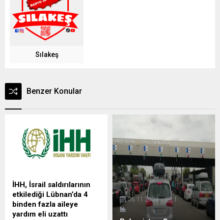
Sılakeş
Benzer Konular
İHH, İsrail saldırılarının
etkilediği Lübnan’da 4
26.11.2024
1
binden fazla aileye
yardım eli uzattı