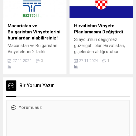
belgelerinizi ADAC
ediyor. Modern push-to-talk
bürolarından alabilirsiniz.
(bas-konuş) mantığıyla
Cama yapışmayan dijital
çalışan sistem, tek tuşla
vinyetelerinizi ADAC
anında iletişim kurmayı
Macaristan ve
Hırvatistan Vinyete
bürosundan veya internet
mümkün kılarak sürücülerin
Bulgaristan Vinyetelerini
Planlamasını Değiştirdi
üzerinden Avusturya
güvenliğini ve konforunu
buralardan alabilirsiniz!
Sılayolu’nun değişmez
Otoban kuruluşu
artırıyor. Bas...
Macaristan ve Bulgaristan
güzergahı olan Hırvatistan,
ASFİNAG’dan online...
Vinyetelerini 2 farklı
gişelerden aldığı otoban
yollardan alabilirsiniz…
ücretlerinde ki planlamada
27.11.2024
0
27.11.2024
1
Macaristan E-Vinyetesini
değişiklik yaptı. Hırvatistan
Macaristan girişinde
yaklaşık 4 yıldır otoban
gişelerden veya İnternetten
ücretlerinde zam
Online olarak alabilirsiniz.
yapmamıştı ancak 2025 yılı
Bir Yorum Yazın
Adı üstünde e-vinyete
itibaren yeni
olduğu için cama
fiyatlandırmaya gitti.
yapıştırılmaz, aracın plakası
Otoban ücretlerine %10
dijital ortama kayd edilir.
zam yaparak, gişelerden
Macaristan sınır kapısında e-
ücretler zamlı tarife ile
vinyete alırken, aracın
alınacak. Hırvatistan
ruhsatını beraberinizde
planladığı vinyete sistemini
götürünüz. Kayıt işleminden
2026 yılına erteledi. Sebebi