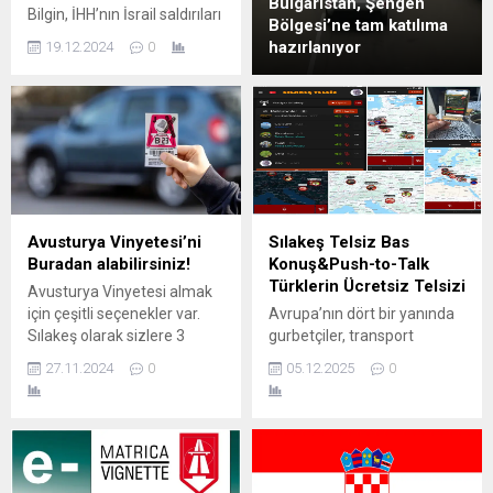
Bulgaristan, Şengen
Bilgin, İHH’nın İsrail saldırıları
Bölgesi’ne tam katılıma
sürdüğü dönemde 1000
hazırlanıyor
19.12.2024
0
tonluk çeşitli yardım
malzemesi taşıyan gemi
gönderdiğini ve bunların da
dağıtımının sürdüğünü
sözlerine ekledi. BEYRUT
(AA) – İnsan Hak ve
Hürriyetleri ve İnsani Yardım
Vakfı’nın (İHH), İsrail
ordusunun saldırılarıyla
Avusturya Vinyetesi’ni
Sılakeş Telsiz Bas
yıkıma yol açtığı Lübnan’da
Buradan alabilirsiniz!
Konuş&Push-to-Talk
kış yardımları kapsamında 4
Türklerin Ücretsiz Telsizi
Avusturya Vinyetesi almak
binden fazla aileye insani
için çeşitli seçenekler var.
Avrupa’nın dört bir yanında
yardımda bulundu....
Sılakeş olarak sizlere 3
gurbetçiler, transport
alternatif sunacağız. Fiyat
şoförleri ve karavancılar için
27.11.2024
0
05.12.2025
0
ve ücretlindirmelerden
güvenilir bir iletişim ağı
Sılakeş sorumlu değildir!
sunan Sılakeş Telsiz,
Avusturya Vinyetlerinin
ücretsiz hizmeti ve geniş
2025 Yılı fiyat listesi şu
kullanıcı topluluğuyla
şekildedir! Elektro
yolculuğun en büyük
Vinyetelerinizi ve tünel geçiş
destekçisi olmaya devam