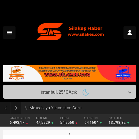
İstanbul,
25
°C
Açık
Makedonya-Yunanistan Canlı
GRAM ALTIN
DOLAR
EURO
STERLİN
BIST 100
6.493,17
47,5929
54,9560
64,1604
13.798,82
,