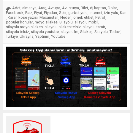
Adet
almanya
Araç
Avrupa
Avusturya
Bilet
dj kaptan
Dolar
,
,
,
,
,
,
,
,
Facebook
Faiz
Fiyat
Fiyatları
Gelir
gurbet yolu
İnternet
izin yolu
Kan
,
,
,
,
,
,
,
,
Karar
köşe yazısı
Macaristan
Neden
örnek etiket
Petrol
,
,
,
,
,
,
,
popüler konular
radyo silakes
Silayolu
silayolu mobil
,
,
,
,
silayolu radyo silakes
silayolu silakes telsiz
silayolu tamir
,
,
,
silayolu telsiz
silayolu youtube
silayolufm
Sılakeş
Sılayolu
Tedavi
,
,
,
,
,
,
Türkiye
Ukrayna
Yaptırım
Youtube
,
,
,