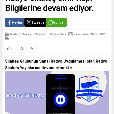
Bilgilerine devam ediyor.
Paylaş
Tweetle
Gönder
Radyo Sılakeş
-
Sılayolu
-
Video Galeri
Yayınlama: 29.05.2025
A
A
+
-
Sılakeş Grubunun Sanal Radyo Uygulaması olan Radyo
Sılakeş Yayınlarına devam etmekte.