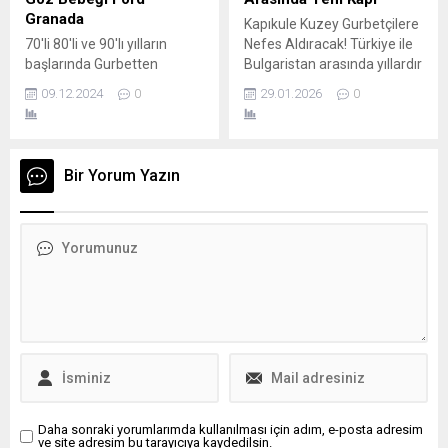
bütçesindeki toplamda 1,2
yıla yurt dışında girmek
Granada
Kapıkule Kuzey Gurbetçilere
milyar avroluk kesintilerin bir
isteyenlerin çıkış trafiği sınır
70'li 80'li ve 90'lı yılların
Nefes Aldıracak! Türkiye ile
kısmı sürdürülse de
kapılarında yoğunluk
başlarında Gurbetten
Bulgaristan arasında yıllardır
öğretmen maaşlarına
oluşturdu. Mardin’e
Sılayoluna yapılan
özellikle yaz aylarında
yönelik kesintiler iptal edildi.
gideceğini ifade eden...
09.12.2024
0
29.01.2026
0
seyyehatlerin vazgeçilmezi
yaşanan sınır yoğunluğunu
Bu,...
Ford Granada, Ford'un
azaltacak yeni bir sınır kapısı
Avrupa ve Kuzey Amerika
için önemli bir adım atıldı.
için çıkarttığı iki ayrı modele
Mevcut Kapıkule – Kapitan
Bir Yorum Yazın
verilen model adı.
Andreevo sınır kapısının
kuzeyinde, iki ülkenin ortak
kullanacağı yeni bir geçiş
noktası kurulması
planlanıyor. Yeni sınır
kapısının, hem gurbetçi
yolcuların...
Daha sonraki yorumlarımda kullanılması için adım, e-posta adresim
ve site adresim bu tarayıcıya kaydedilsin.