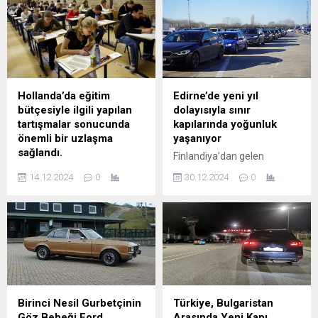
Volodimir Zelenski ile Beyaz
dağıtımının sürdüğünü
Saray’da bir araya geldi.
sözlerine ekledi. BEYRUT
Görüşme, Trump ve
(AA) – İnsan Hak ve
Zelenski arasındaki sert
Hürriyetleri ve İnsani Yardım
tartışmalarla gündeme
Vakfı’nın (İHH), İsrail
damga vurdu. Özellikle
ordusunun saldırılarıyla
Trump ve yardımcısı JD
yıkıma yol açtığı Lübnan’da
Hollanda’da eğitim
Edirne’de yeni yıl
Vance’in, Zelenski’ye yönelik
kış yardımları kapsamında 4
bütçesiyle ilgili yapılan
dolayısıyla sınır
sert sözleri dikkat...
binden fazla aileye insani
tartışmalar sonucunda
kapılarında yoğunluk
yardımda bulundu....
önemli bir uzlaşma
yaşanıyor
sağlandı.
Finlandiya’dan gelen
Hükûmet ve dört muhalefet
Hayrettin Akkurt, AA
14.12.2024
0
30.12.2024
0
partisi, eğitim bütçesindeki
muhabirine, yeni yılı
748 milyon avroluk
Türkiye’de geçireceğini
kesintinin iptal edilmesi
söyledi. EDİRNE (AA) –
konusunda anlaşmaya
Edirne’de yeni yıla hazırlık
vardı. Ancak bu düzenleme,
kapsamında sınır kapılarında
kamu sağlığı bütçesinden
yolcu, tarihi çarşılarda
yapılacak kesintilerle
alışveriş yoğunluğu
finanse edilecek. Eğitimde
yaşanıyor. Yeni yılı
öğretmen maaşları ve
Türkiye’de geçirmek
Birinci Nesil Gurbetçinin
Türkiye, Bulgaristan
öğrenci cezaları Eğitim
isteyenlerin yurda girişi, yeni
Göz Bebeği Ford
Arasında Yeni Kapı