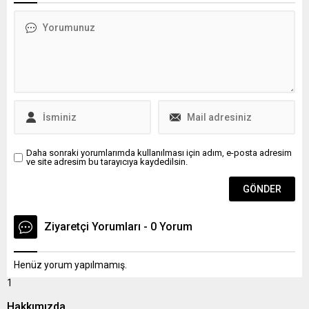
ve güvenilir hale getiriyor.
Atanas Ilkov ve Romanya
Yabancı Araç Taahhütname
İçişleri Bakanı Katalin
Sorgulama sistemi, Ticaret
Predoyu, Avrupa’nın
Bakanlığı tarafından
sınırlardan arındırılmış
düzenlenen
bölgesi olan Schengen
taahhütnamelerin
seyahat bölgesinde...
doğruluğunu ve geçerliliğini
online olarak kontrol etmeye
imkân...
Daha sonraki yorumlarımda kullanılması için adım, e-posta adresim
ve site adresim bu tarayıcıya kaydedilsin.
Ziyaretçi Yorumları - 0 Yorum
Henüz yorum yapılmamış.
1
Hakkımızda