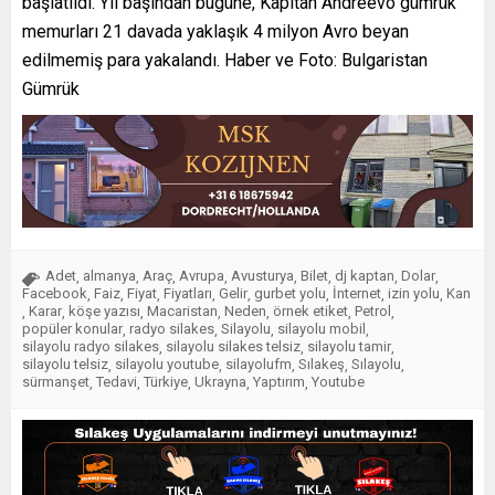
başlatıldı. Yıl başından bugüne, Kapitan Andreevo gümrük
memurları 21 davada yaklaşık 4 milyon Avro beyan
edilmemiş para yakalandı. Haber ve Foto: Bulgaristan
Gümrük
Adet
almanya
Araç
Avrupa
Avusturya
Bilet
dj kaptan
Dolar
,
,
,
,
,
,
,
,
Facebook
Faiz
Fiyat
Fiyatları
Gelir
gurbet yolu
İnternet
izin yolu
Kan
,
,
,
,
,
,
,
,
Karar
köşe yazısı
Macaristan
Neden
örnek etiket
Petrol
,
,
,
,
,
,
,
popüler konular
radyo silakes
Silayolu
silayolu mobil
,
,
,
,
silayolu radyo silakes
silayolu silakes telsiz
silayolu tamir
,
,
,
silayolu telsiz
silayolu youtube
silayolufm
Sılakeş
Sılayolu
,
,
,
,
,
sürmanşet
Tedavi
Türkiye
Ukrayna
Yaptırım
Youtube
,
,
,
,
,