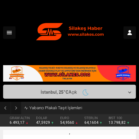
İstanbul,
25
°C
Açık
Makedonya-Yunanistan Canlı
GRAM ALTIN
DOLAR
EURO
STERLİN
BIST 100
6.493,17
47,5929
54,9560
64,1604
13.798,82
,