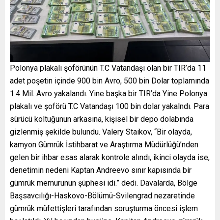
Polonya plakalı şoförünün T.C Vatandaşı olan bir TIR’da 11
adet poşetin içinde 900 bin Avro, 500 bin Dolar toplamında
1.4 Mil. Avro yakalandı. Yine başka bir TIR’da Yine Polonya
plakalı ve şoförü T.C Vatandaşı 100 bin dolar yakalndı. Para
sürücü koltuğunun arkasına, kişisel bir depo dolabında
gizlenmiş şekilde bulundu. Valery Staikov, “Bir olayda,
kamyon Gümrük İstihbarat ve Araştırma Müdürlüğü’nden
gelen bir ihbar esas alarak kontrole alındı, ikinci olayda ise,
denetimin nedeni Kaptan Andreevo sınır kapısında bir
gümrük memurunun şüphesi idi.” dedi. Davalarda, Bölge
Başsavcılığı-Haskovo-Bölümü-Svilengrad nezaretinde
gümrük müfettişleri tarafından soruşturma öncesi işlem