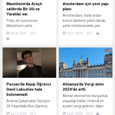
dijital olarak izlenecek.
Mannheim’da Araçlı
Amsterdam için yeni yapı
Parmak izi, yüz tanıma,
saldırıda Bir ölü ve
planı
pasaport bilgileri gibi veriler...
Yaralılar var.
Amsterdam, hızla artan
Polis, bir sürücünün
konut talebine yanıt olarak,
Mannheim şehir
şehir merkezindeki çatı
merkezinde bir grup insanın
katlarını imara açmayı
03.03.2025
0
30.01.2025
0
üzerine sürdüğünü bildirdi.
planlıyor. Şehirdeki mevcut
En az bir ölü ve çok sayıda
binaların çatılarına yeni
yaralı var. Bir şüpheli
katlar eklenmesiyle, yaklaşık
tutuklandı. Almanya’nın bir
4 bin 500 yeni dairenin inşa
kentinde bir araç yine
edilebileceği ifade ediliyor.
kalabalığın arasına daldı.
Bu projeyle, konut krizine
Mannheim şehir
önemli bir çözüm
merkezinde en az bir ölü ve
sağlanması hedefleniyor.
çok sayıda ağır yaralı var.
Çatı katlarında büyük bir
DPA haber ajansının
potansiyel var Önerilen
Passau’da Kayıp Öğrenci
Almanya’da Vergi alımı
güvenlik...
projeye göre,
Danil Lakushev hala
2024’de arttı
Amsterdam’daki...
bulunamadı
Alman ekonomisi durgunluk
Arama Çalışmaları Sürüyor.
yaşadığı halde, federal ve
26 Yaşındaki Rus Öğrenci,
eyalet vergi gelirleri, diğer
Partiden Sonra Kayboldu
gelirlerin yanı sıra bilakis faiz
04.10.2025
0
30.01.2025
0