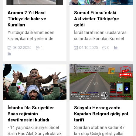
Aracım 2 Yıl Nasıl
Sumud Filosu’ndaki
Türkiye’de kalır ve
Aktivistler Türkiye’ye
Kuralları
geldi
Yurtdışında ikamet eden
İsrail tarafından uluslararası
kişiler, ikamet yerlerinde
sularda alıkonulan Küresel
adlarına kayıtlı bir adet
Sumud Filosu’nda yer alan
03.02.2025
1
04.10.2025
0
yabancı plakalı kara taşıtını
137 aktivist, aralarında 36’sı
geçici olarak Türkiye’ye
Türk vatandaşı olmak üzere
getirebilir. Aşaqğida ki
özel tahsis edilen bir uçakla
bilgileri mutlaka okumanızı
Türkiye’ye getirildi. Uçak
tavsiye ederiz.
seferi, saat 15:40 civarında
Anlamadığınız noktalarda
İstanbul Havalimanı’na iniş
Sılakeş Telsiz‘de mutlaka
yaptı. 36 Vatandaş Özel
yardımcı olunacaktır. Avrupa
Uçakla Yurda Getirildi
Birliği ve Avrupa Serbest
Dışişleri Bakanlığı Sözcüsü
Ticaret Birliği ülkelerinde
Öncü Keçeli, Türkiye’de
İstanbul’da Suriyeliler
Sılayolu Hercegzanto
ikamet eden kişiler ise,
bulunan kaynaklardan
Baas rejiminin
Kapıdan Belgrad gidiş yol
ikamet yerleri dışındaki
yaptığı...
devrilmesini kutladı
tarifi
Avrupa Birliği ve...
- 14 yaşındaki Suriyeli Sidel
Sınırdan otobana kadar 87
Salih Hac Akil: Suriyeli olarak
km olup Gidişli gelişli yollar