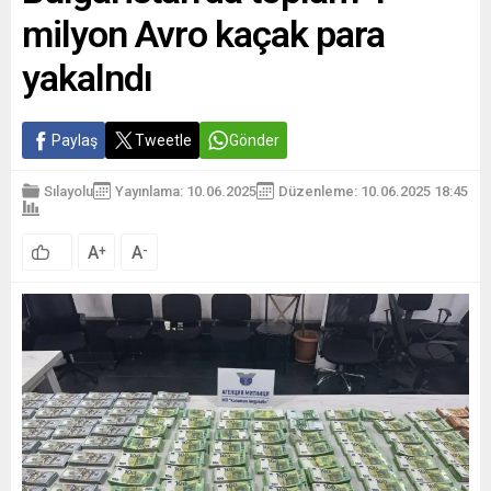
milyon Avro kaçak para
yakalndı
Paylaş
Tweetle
Gönder
Sılayolu
Yayınlama: 10.06.2025
Düzenleme: 10.06.2025 18:45
A
A
+
-