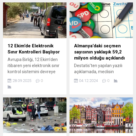
12 Ekim’de Elektronik
Almanya’daki seçmen
Sınır Kontrolleri Başlıyor
sayısının yaklaşık 59,2
milyon olduğu açıklandı
Avrupa Birliği, 12 Ekim’den
itibaren yeni elektronik sınır
Destatis'ten yapılan yazılı
kontrol sistemini devreye
açıklamada, meclisin
alacak. Mevcut pasaport
feshedilmesi durumunda
28.09.2025
0
04.12.2024
0
damgalama yöntemi
21. Dönem Parlamento
kaldırılacak, AB vatandaşı
Seçimi'nin 23 Şubat 2025
olmayanların giriş–çıkışları
tarihinde düzenleneceği
tamamen dijital kayda
bildirildi.
alınacak. “Entry/Exit System
(EES)”, yani “Giriş/Çıkış
Sistemi”. AB’ye üye
olmayan ülkelerden gelen
turistlerin giriş-çıkışları artık