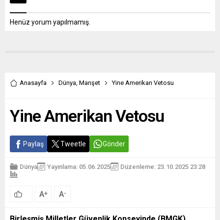
Henüz yorum yapılmamış.
Anasayfa
Dünya
,
Manşet
Yine Amerikan Vetosu
Yine Amerikan Vetosu
Paylaş
Tweetle
Gönder
Dünya
Yayınlama: 05.06.2025
Düzenleme: 23.10.2025 23:28
A
A
+
-
Birleşmiş Milletler Güvenlik Konseyinde (BMGK)