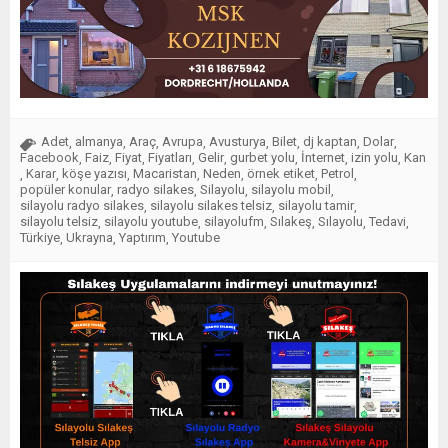
Adet
almanya
Araç
Avrupa
Avusturya
Bilet
dj kaptan
Dolar
,
,
,
,
,
,
,
,
Facebook
Faiz
Fiyat
Fiyatları
Gelir
gurbet yolu
İnternet
izin yolu
Kan
,
,
,
,
,
,
,
,
Karar
köşe yazısı
Macaristan
Neden
örnek etiket
Petrol
,
,
,
,
,
,
,
popüler konular
radyo silakes
Silayolu
silayolu mobil
,
,
,
,
silayolu radyo silakes
silayolu silakes telsiz
silayolu tamir
,
,
,
silayolu telsiz
silayolu youtube
silayolufm
Sılakeş
Sılayolu
Tedavi
,
,
,
,
,
,
Türkiye
Ukrayna
Yaptırım
Youtube
,
,
,