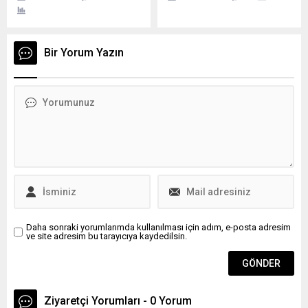
Passau (Bavyera) – 26
geliri vergisi sayesinde
yaşındaki Rus öğrenci Danil
geçen yıl neredeyse %400
Lakushev, 28 Eylül sabahı
arttı. Durgunluğa rağmen
saat 01:00 civarında katıldığı
federal ve eyalet vergi
Bir Yorum Yazın
bir partiden sonra kayboldu.
gelirleri geçen yıl neredeyse
Polis ve arama ekipleri, onun
yüzde dört arttı. Bu Federal
Lederergasse /
Maliye Bakanlığı’nın bugün
Marienbrücke yakınlarında
yayınlanacak aylık
son görüldüğü yönünde
raporundan anlaşılıyor ki,
bilgiler almakta. Lakushev’in
2023’e göre yüzde...
son hali hakkında henüz
net...
Daha sonraki yorumlarımda kullanılması için adım, e-posta adresim
ve site adresim bu tarayıcıya kaydedilsin.
Ziyaretçi Yorumları - 0 Yorum