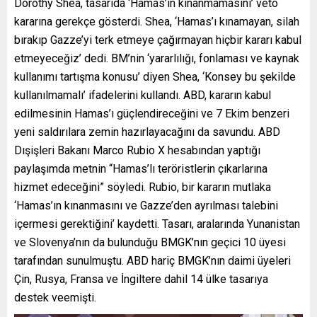
Dorothy Shea, tasarıda ‘Hamas’ın kınanmamasını’ veto
kararına gerekçe gösterdi. Shea, ‘Hamas’ı kınamayan, silah
bırakıp Gazze’yi terk etmeye çağırmayan hiçbir kararı kabul
etmeyeceğiz’ dedi. BM’nin ‘yararlılığı, fonlaması ve kaynak
kullanımı tartışma konusu’ diyen Shea, ‘Konsey bu şekilde
kullanılmamalı’ ifadelerini kullandı. ABD, kararın kabul
edilmesinin Hamas’ı güçlendireceğini ve 7 Ekim benzeri
yeni saldırılara zemin hazırlayacağını da savundu. ABD
Dışişleri Bakanı Marco Rubio X hesabından yaptığı
paylaşımda metnin “Hamas’lı teröristlerin çıkarlarına
hizmet edeceğini” söyledi. Rubio, bir kararın mutlaka
‘Hamas’ın kınanmasını ve Gazze’den ayrılması talebini
içermesi gerektiğini’ kaydetti. Tasarı, aralarında Yunanistan
ve Slovenya’nın da bulunduğu BMGK’nın geçici 10 üyesi
tarafından sunulmuştu. ABD hariç BMGK’nın daimi üyeleri
Çin, Rusya, Fransa ve İngiltere dahil 14 ülke tasarıya
destek veemişti.