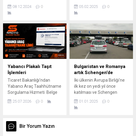
çok iyi hissediyorum
olup, yollar bozuk değildir!
08.12.2024
0
05.02.2025
0
gerçekten. Bundan sonra
Sırası ile
oraya gidebilirim. Orası şu
Bezdan,Sombor,Kula ve
an çok iyi
Werbass istikameti olan 15
no’lu yoldan gidilir! Sılakeş
Sosyal Medya, Radyo
Sılakeş’i dinlemek ve Sılakeş
Telsize katılmak için kare
kodu taramanız veya linki
browsere yazmak yeterlidir!
Yabancı Plakalı Taşıt
Bulgaristan ve Romanya
İşlemleri
artık Schengen’de
Ticaret Bakanlığı’ndan
İki ülkenin Avrupa Birliği’ne
Yabancı Araç Taahhütname
ilk kez on yedi yıl önce
Sorgulama Hizmeti: Belge
katılması ve Schengen
Doğrulama Artık Daha Kolay.
Bölgesi’ne giriş
25.07.2026
0
01.01.2025
0
Ticaret Bakanlığı, dijital
müzakerelerinin 2011
hizmetlerini geliştirmeye
yılında başlaması nedeniyle
devam ederken, Yabancı
bu adımın atılması uzun
Araç Taahhütname
zaman aldı. Saatler gece
Bir Yorum Yazın
Sorgulama hizmetiyle belge
yarısını gösterirken
doğrulama işlemlerini hızlı
Bulgaristan İçişleri Bakanı