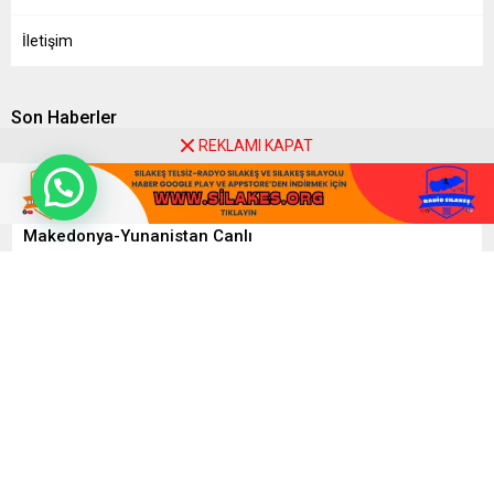
İletişim
Son Haberler
REKLAMI KAPAT
Yabancı Plakalı Taşıt İşlemleri
Makedonya-Yunanistan Canlı
AB’de Araç Muayenesinde Yeni Dönem
Sılayolu 80 Kilometrelik Dev Proje
Kapıkule’de Bekleyen Transportçular Yetkililere Seslendi
Kapıkule’de Transport Camiası Toplanıyor
8
9