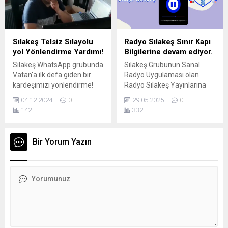
Sistemi”. AB’ye üye
uluslararası sigorta poliçesi
olmayan ülkelerden gelen
(Yeşil Kart) ile araçlara ait
turistlerin giriş-çıkışları artık
sahiplik belgesi (Ruhsat)
dijital olarak izlenecek.
veya sürücü vekâletnamesi
Sılakeş Telsiz Sılayolu
Radyo Sılakeş Sınır Kapı
Parmak izi, yüz tanıma,
bulundurmaları
yol Yönlendirme Yardımı!
Bilgilerine devam ediyor.
pasaport bilgileri gibi veriler...
gerekmektedir. Slovenya
Sılakeş WhatsApp grubunda
Sılakeş Grubunun Sanal
için E-Vinyete almak için
Vatan'a ilk defa giden bir
Radyo Uygulaması olan
LÜTFEN BURAYA
kardeşimizi yönlendirme!
Radyo Sılakeş Yayınlarına
TIKLAYINIZ!...
Heyecandan biraz sesimiz
devam etmekte. 23 Yıldır
04.12.2024
0
29.05.2025
0
yükseldi ama sonunda hep
Gurbetcilere Sılayolu yol ve
142
332
güldük ve kardeşimiz yoluna
sınır kapısı bilgisi veren ve
devam etmekte!
yol yönlendirmede yardımcı
olan Sılakeş grubu, bir
Bir Yorum Yazın
yeniliğe giderek sanal radyo
uygulaması kurarak 24 saat
müzik yayını ve Sılayolu yol
ve sınır kapısı bilgisi
yayınlanmaktadır. Bu Radyo
uygulaması...