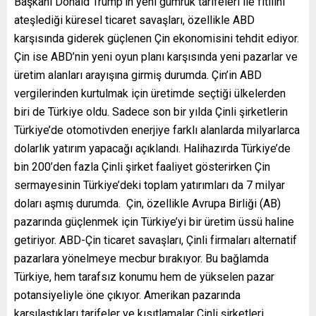
Başkanı Donald Trump’ın yeni gümrük tarifeleri ile fitilini
ateşlediği küresel ticaret savaşları, özellikle ABD
karşısında giderek güçlenen Çin ekonomisini tehdit ediyor.
Çin ise ABD’nin yeni oyun planı karşısında yeni pazarlar ve
üretim alanları arayışına girmiş durumda. Çin’in ABD
vergilerinden kurtulmak için üretimde seçtiği ülkelerden
biri de Türkiye oldu. Sadece son bir yılda Çinli şirketlerin
Türkiye’de otomotivden enerjiye farklı alanlarda milyarlarca
dolarlık yatırım yapacağı açıklandı. Halihazırda Türkiye’de
bin 200’den fazla Çinli şirket faaliyet gösterirken Çin
sermayesinin Türkiye’deki toplam yatırımları da 7 milyar
doları aşmış durumda. Çin, özellikle Avrupa Birliği (AB)
pazarında güçlenmek için Türkiye’yi bir üretim üssü haline
getiriyor. ABD-Çin ticaret savaşları, Çinli firmaları alternatif
pazarlara yönelmeye mecbur bırakıyor. Bu bağlamda
Türkiye, hem tarafsız konumu hem de yükselen pazar
potansiyeliyle öne çıkıyor. Amerikan pazarında
karşılaştıkları tarifeler ve kısıtlamalar Çinli şirketleri