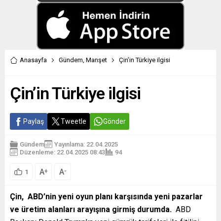
Anasayfa
Gündem
,
Manşet
Çin’in Türkiye ilgisi
Çin’in Türkiye ilgisi
Paylaş
Tweetle
Gönder
Gündem
Yayınlama: 22.04.2025
Düzenleme: 22.04.2025 08:43
94
A
A
+
-
1
Çin, ABD’nin yeni oyun planı karşısında yeni pazarlar
ve üretim alanları arayışına girmiş durumda.
ABD