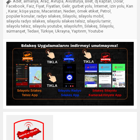
Adet
almanya
Araç
Avrupa
Avusturya
Bilet
dj kaptan
Dolar
,
,
,
,
,
,
,
,
Facebook
Faiz
Fiyat
Fiyatları
Gelir
gurbet yolu
İnternet
izin yolu
Kan
,
,
,
,
,
,
,
,
Karar
köşe yazısı
Macaristan
Neden
örnek etiket
Petrol
,
,
,
,
,
,
,
popüler konular
radyo silakes
Silayolu
silayolu mobil
,
,
,
,
silayolu radyo silakes
silayolu silakes telsiz
silayolu tamir
,
,
,
silayolu telsiz
silayolu youtube
silayolufm
Sılakeş
Sılayolu
,
,
,
,
,
sürmanşet
Tedavi
Türkiye
Ukrayna
Yaptırım
Youtube
,
,
,
,
,