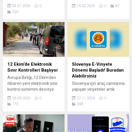
Öncesinde ciddi bir hazırlık
Strezimirovtci Niş’den 138
03.01.2025
0
15.02.2025
0
87
gerektiriyor. Sınır
km olup süre olarak yaklaşık
220
kapılarından geri dönmek
2 saattir. Niş – Makedonya
veya ekstra bir masraf gibi
yönü A1 daha sonra 40
istenmeyen durumlarla
numaralı devlet yolundan
karşılaşmak istemiyorsanız,
ulaşabilirsiniz. Seyehat
aşağıdaki uyarılarımıza
edeceğiniz zaman
dikkat edin. PASAPORT:
Pasaportunuzdan sonra
Kendinizin ve sizinle
mutlaka Sılakeş
seyahat edecek diğer aile
Aplikasyonlarını indirmeniz.
fertlerinin pasaportlarının
Radyo Sılakeş’de Yol
12 Ekim’de Elektronik
Slovenya E-Vinyete
geçerliliğini ve sürelerini
boyunca 24 saat Müzik, Sınır
Sınır Kontrolleri Başlıyor
Dönemi Başladı! Buradan
kontrol edin....
kapı bilgileri ve Sılayolu Yol...
Alabilirsiniz
Avrupa Birliği, 12 Ekim’den
itibaren yeni elektronik sınır
Slovenya için araç camlarına
kontrol sistemini devreye
yapışan vinyeteler artık
alacak. Mevcut pasaport
Sılakeş üzerinden
28.09.2025
0
27.11.2024
0
damgalama yöntemi
alabilirsiniz. Detaylar
113
248
kaldırılacak, AB vatandaşı
haberimizde… Slovenya’dan
olmayanların giriş–çıkışları
transit geçiş yapan özel
tamamen dijital kayda
araçlar için yaş kısıtlaması
alınacak. “Entry/Exit System
yoktur. Sürücülerimizin
(EES)”, yani “Giriş/Çıkış
Slovenya için geçerli