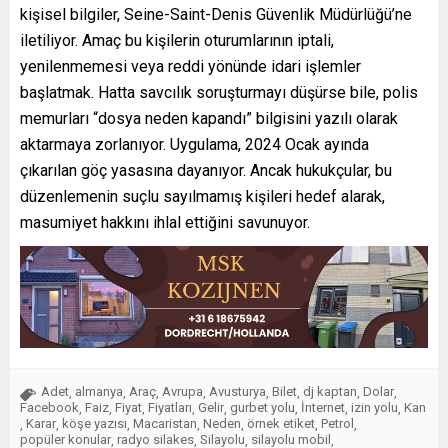
kişisel bilgiler, Seine-Saint-Denis Güvenlik Müdürlüğü’ne
iletiliyor. Amaç bu kişilerin oturumlarının iptali,
yenilenmemesi veya reddi yönünde idari işlemler
başlatmak. Hatta savcılık soruşturmayı düşürse bile, polis
memurları “dosya neden kapandı” bilgisini yazılı olarak
aktarmaya zorlanıyor. Uygulama, 2024 Ocak ayında
çıkarılan göç yasasına dayanıyor. Ancak hukukçular, bu
düzenlemenin suçlu sayılmamış kişileri hedef alarak,
masumiyet hakkını ihlal ettiğini savunuyor.
Adet
almanya
Araç
Avrupa
Avusturya
Bilet
dj kaptan
Dolar
,
,
,
,
,
,
,
,
Facebook
Faiz
Fiyat
Fiyatları
Gelir
gurbet yolu
İnternet
izin yolu
Kan
,
,
,
,
,
,
,
,
Karar
köşe yazısı
Macaristan
Neden
örnek etiket
Petrol
,
,
,
,
,
,
,
popüler konular
radyo silakes
Silayolu
silayolu mobil
,
,
,
,