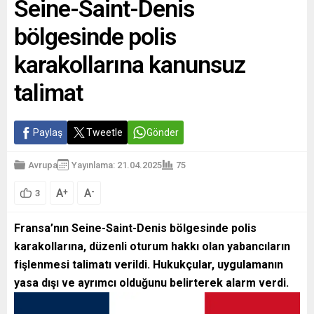
Seine-Saint-Denis
bölgesinde polis
karakollarına kanunsuz
talimat
Paylaş
Tweetle
Gönder
Avrupa
Yayınlama: 21.04.2025
75
A
A
+
-
3
Fransa’nın Seine-Saint-Denis bölgesinde polis
karakollarına, düzenli oturum hakkı olan yabancıların
fişlenmesi talimatı verildi. Hukukçular, uygulamanın
yasa dışı ve ayrımcı olduğunu belirterek alarm verdi.