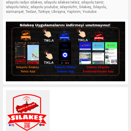
silayolu radyo silakes
silayolu silakes telsiz
silayolu tamir
,
,
,
silayolu telsiz
silayolu youtube
silayolufm
Sılakeş
Sılayolu
,
,
,
,
,
sürmanşet
Tedavi
Türkiye
Ukrayna
Yaptırım
Youtube
,
,
,
,
,