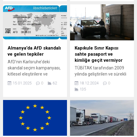
ücretlerinde zam
yapmamıştı ancak 2025 yılı
itibaren yeni
fiyatlandırmaya gitti.
Otoban ücretlerine %10
zam yaparak, gişelerden
ücretler zamlı tarife ile
alınacak. Hırvatistan
Almanya’da AfD skandalı
Kapıkule Sınır Kapısı
planladığı vinyete sistemini
ve gelen tepkiler
sahte pasaport ve
2026 yılına erteledi. Sebebi
kimliğe geçit vermiyor
AfD’nin Karlsruhe’deki
ise pandemi nedeniyle...
skandal seçim kampanyası,
TÜBİTAK tarafından 2009
kitlesel eleştirilere ve
yılında geliştirilen ve sürekli
partinin yasaklanması
güncellenen cihaz, sahte
15.01.2025
0
62
18.12.2024
0
yönündeki çağrıların
belgelerin tespitinde polis
135
yenilenmesine neden oluyor.
memurlarının işini
İki yerel AfD derneği, uçak
kolaylaştırıyor. Yerli cihaz
biletlerini taklit etmesi
sayesinde yılın 11 ayında
gereken ve “sınır dışı edilme
Kapıkule Sınır Kapısı’ndan
biletleri” olarak ilan edilen el
sahte evrakla geçmek
ilanları dağıtmıştı. Biletlerin
isteyen 90 şüpheli tespit
özellikle göçmen kökenli
edildi. EDİRNE (AA) –
kişilere mi yoksa tüm
GÖKHAN ZOBAR – Dünyanın