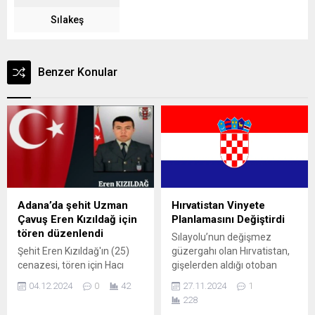
Sılakeş
Benzer Konular
Adana’da şehit Uzman
Hırvatistan Vinyete
Çavuş Eren Kızıldağ için
Planlamasını Değiştirdi
tören düzenlendi
Sılayolu’nun değişmez
Şehit Eren Kızıldağ'ın (25)
güzergahı olan Hırvatistan,
cenazesi, tören için Hacı
gişelerden aldığı otoban
Sabancı Merkez Camisi'ne
ücretlerinde ki planlamada
04.12.2024
0
42
27.11.2024
1
getirildi.
değişiklik yaptı. Hırvatistan
228
yaklaşık 4 yıldır otoban