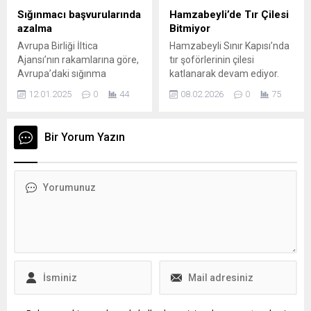
sakinlere mi gönderildiği
en işlek sınır kapılarından
Sığınmacı başvurularında
Hamzabeyli’de Tır Çilesi
henüz belli değil. Federal...
Kapıkule’de yolcuların sahte
azalma
Bitmiyor
pasaport ve kimlikleri,...
Avrupa Birliği İltica
Hamzabeyli Sınır Kapısı’nda
Ajansı’nın rakamlarına göre,
tır şoförlerinin çilesi
Avrupa’daki sığınma
katlanarak devam ediyor.
başvurularının sayısı 2024’te
GTİ’ye ait yeni tır parkının
12.01.2025
0
44
08.02.2026
0
75
yüzde 12 civarında azaldı.
kapatılmasıyla birlikte
Başvuranların çoğu hâlâ
yollara taşan tırlar, hem
bilinen kriz bölgelerinden
güvenlik riskini artırdı hem
Bir Yorum Yazın
kaçıyor. AB’nin yanı sıra
de şoförleri insani olmayan
Norveç ve İsviçre’deki
koşullara mahkum etti.
sığınma başvurularının
Transportcular CİMER’e
sayısı geçen yıl yaklaşık
şikayet edebilmesi için
yüzde on iki azaldı. DPA
dilekçe örneği haberde
haber ajansının elde ettiği
mevcuttur. Avrupa’ya açılan
rakamlara göre, merkezi
önemli kapılarımızdan biri
Malta’da bulunan Avrupa
olan Hamzabeyli Sınır
Birliği...
Kapısı’nda son...