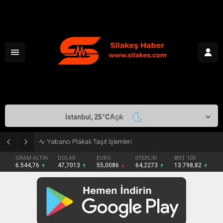
İstanbul,
25
°C
Açık
Makedonya-Yunanistan Canlı
GRAM ALTIN
DOLAR
EURO
STERLİN
BIST 100
6.544,76
47,7013
55,0086
64,2273
13.798,82