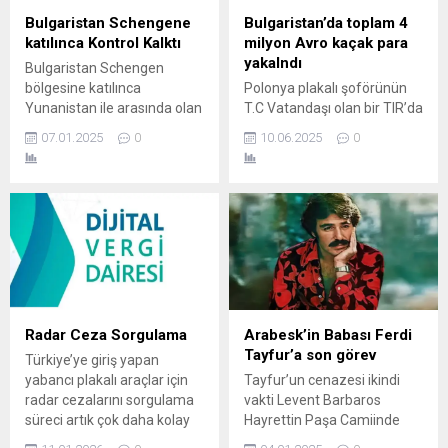
Bulgaristan Schengene
Bulgaristan’da toplam 4
katılınca Kontrol Kalktı
milyon Avro kaçak para
yakalndı
Bulgaristan Schengen
bölgesine katılınca
Polonya plakalı şoförünün
Yunanistan ile arasında olan
T.C Vatandaşı olan bir TIR’da
sınır kapıları ne durumda?
11 adet poşetin içinde 900
07.01.2025
0
10.06.2025
0
Bulgaristan Schengen
bin Avro, 500 bin Dolar
bölgesine katılınca
toplamında 1.4 Mil. Avro
Yunanistan arasında
yakalandı. Yine başka bir
bulunan sınır kapılarında
TIR’da Yine Polonya plakalı
pasaport kontrolleri kalkmış
ve şoförü T.C Vatandaşı 100
durumda. Lakin Bulgaristan
bin dolar yakalndı. Para
sını kapısı dışında yinede
sürücü koltuğunun arkasına,
geçiş yapan araçlardan
kişisel bir depo dolabında
aralarından seçerek ufak
gizlenmiş şekilde bulundu.
kontroller yapmakta. Sılakeş
Valery...
Radar Ceza Sorgulama
Arabesk’in Babası Ferdi
Kurucusu Halil Demir
Tayfur’a son görev
Türkiye’ye giriş yapan
06.01.2025 günü
yabancı plakalı araçlar için
Tayfur’un cenazesi ikindi
Türkiye’den Pazarkule sınır
radar cezalarını sorgulama
vakti Levent Barbaros
kapısı...
süreci artık çok daha kolay
Hayrettin Paşa Camiinde
hale geldi. Özellikle
kılınacak namazın ardından