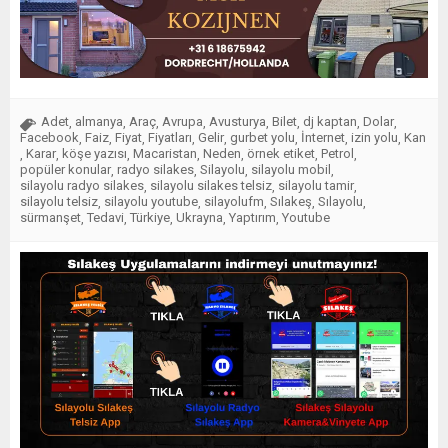
Adet
almanya
Araç
Avrupa
Avusturya
Bilet
dj kaptan
Dolar
,
,
,
,
,
,
,
,
Facebook
Faiz
Fiyat
Fiyatları
Gelir
gurbet yolu
İnternet
izin yolu
Kan
,
,
,
,
,
,
,
,
Karar
köşe yazısı
Macaristan
Neden
örnek etiket
Petrol
,
,
,
,
,
,
,
popüler konular
radyo silakes
Silayolu
silayolu mobil
,
,
,
,
silayolu radyo silakes
silayolu silakes telsiz
silayolu tamir
,
,
,
silayolu telsiz
silayolu youtube
silayolufm
Sılakeş
Sılayolu
,
,
,
,
,
sürmanşet
Tedavi
Türkiye
Ukrayna
Yaptırım
Youtube
,
,
,
,
,