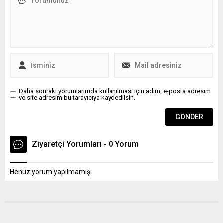
Vakfı’nın (İHH), İsrail
ordusunun saldırılarıyla
yıkıma yol açtığı Lübnan’da
kış yardımları kapsamında 4
binden fazla aileye insani
yardımda bulundu....
Daha sonraki yorumlarımda kullanılması için adım, e-posta adresim
ve site adresim bu tarayıcıya kaydedilsin.
Ziyaretçi Yorumları - 0 Yorum
Henüz yorum yapılmamış.