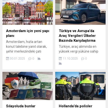
sistemi, finans dünyasında
platform üzerine geliştirilen
devrim yaratacak. Avrupa
BMW iX3, hem tasarım hem
Birliği’nin geçtiğimiz yıl
teknoloji anlamında
onayladığı anında ödeme
geleceğe yön veren bir
sistemi, 9 Ocak 2025
model olarak öne çıkıyor.
tarihinde resmen devreye
Yeni Nesil Elektrikli
alındı. Bu yeni sistem, avro
Performans Yeni BMW iX3,
Amsterdam için yeni yapı
Türkiye ve Avrupa’da
cinsinden yapılan
tamamen elektrikli SUV
planı
Araç Vergileri Ülkeler
transferlerin çok daha hızlı...
segmentinde 800 volt...
Bazında Karşılaştırma
Amsterdam, hızla artan
konut talebine yanıt olarak,
Türkiye, araç alımında en
şehir merkezindeki çatı
yüksek vergi yüküne sahip
katlarını imara açmayı
ülkelerden biridir (%220’ye
30.01.2025
0
11.10.2025
0
planlıyor. Şehirdeki mevcut
varan ÖTV ile). Danimarka,
binaların çatılarına yeni
Avrupa’da satış fiyatı ve CO₂
katlar eklenmesiyle, yaklaşık
temelli vergilendirmede en
4 bin 500 yeni dairenin inşa
pahalı ülkelerden biri olarak
edilebileceği ifade ediliyor.
dikkat çeker. Hollanda ve
Bu projeyle, konut krizine
Almanya, CO₂ temelli vergi
önemli bir çözüm
sistemlerinde adil ve çevre
sağlanması hedefleniyor.
dostu yaklaşıma
Çatı katlarında büyük bir
odaklanıyor. İngiltere,
potansiyel var Önerilen
elektrikli araçlara vergi
Sılayoluda bunlar
Hollanda’da polisler