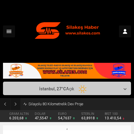
İstanbul,
27
°C
Açık
Kapıkule’de Bekleyen Transportçular Yetkililere Seslendi
GRAM ALTIN
DOLAR
EURO
STERLİN
BIST 100
6.203,68
47,5547
54,7637
63,8918
13.410,54
,