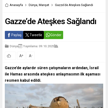
Anasayfa
Dünya
,
Manşet
Gazze’de Ateşkes Sağlandı
Gazze’de Ateşkes Sağlandı
Paylaş
Tweetle
Gönder
Dünya
Yayınlama: 09.10.2025
A
A
+
-
Gazze’de aylardır süren çatışmaların ardından, İsrail
ile Hamas arasında ateşkes anlaşmasının ilk aşaması
resmen kabul edildi.