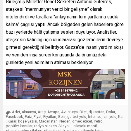
Birleşmiş Milletler Genel Sekreteri António Guterres,
ateşkesi “memnuniyet verici bir gelişme” olarak
nitelendirdi ve taraflara “anlaşmanın tüm şartlarına sadık
kalma” çağrısı yaptı. Ancak bölgeden gelen haberlere göre
bazı yerlerde hâlâ çatışma sesleri duyuluyor. Analistler,
ateşkesin kalıcılığı için uluslararası gözlemcilerin devreye
girmesi gerektiğini belirtiyor. Gazze’de insani yardım akışı
ve yeniden inşa süreci konusunda da önümüzdeki
günlerde yeni adımların atılması bekleniyor.
Adet
almanya
Araç
Avrupa
Avusturya
Bilet
dj kaptan
Dolar
,
,
,
,
,
,
,
,
Facebook
Faiz
Fiyat
Fiyatları
Gelir
gurbet yolu
İnternet
izin yolu
Kan
,
,
,
,
,
,
,
,
Karar
köşe yazısı
Macaristan
Neden
örnek etiket
Petrol
,
,
,
,
,
,
,
popüler konular
radyo silakes
Silayolu
silayolu mobil
,
,
,
,
silayolu radyo silakes
silayolu silakes telsiz
silayolu tamir
,
,
,