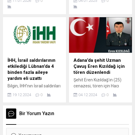
11.01.2026
0
04.01.2025
0
gurbetçilerin yoğun olarak
Yeniköy Mezarlığı’nda
kullandığı Sılakeş.com, yeni
toprağa verilecek. Arabesk
eklenen hizmetiyle
müziğin büyük ustası Ferdi
sürücülerin Türkiye’deki
Tayfur, 2 Ocak’ta hayatını
radar cezalarını hızlıca
kaybetti. Vefatıyla tüm
kontrol edebilmesine imkân
Türkiye’yi yasa boğan
tanıyor. Ancak yabancı
Tayfur’a bugün veda
plakalı araç sahipleri,
ediliyor. Atatürk Kültür
sistemde zaman zaman
Merkezi’nde yapılan törende
plaka uyumsuzluğu veya
ünlü isimler Tayfur’u
İHH, İsrail saldırılarının
Adana’da şehit Uzman
erişim sorunları
uğurladı. Anma törenine
etkilediği Lübnan’da 4
Çavuş Eren Kızıldağ için
yaşayabiliyordu....
katılmayan Necla Nazır ile...
binden fazla aileye
tören düzenlendi
yardım eli uzattı
Şehit Eren Kızıldağ'ın (25)
Bilgin, İHH’nın İsrail saldırıları
cenazesi, tören için Hacı
sürdüğü dönemde 1000
Sabancı Merkez Camisi'ne
19.12.2024
0
04.12.2024
0
tonluk çeşitli yardım
getirildi.
malzemesi taşıyan gemi
gönderdiğini ve bunların da
Bir Yorum Yazın
dağıtımının sürdüğünü
sözlerine ekledi. BEYRUT
(AA) – İnsan Hak ve
Hürriyetleri ve İnsani Yardım