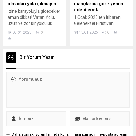
projeye göre,
muafiyeti uygulayan
olmadan yola çıkmayın
inançlarına göre yemin
Amsterdam’daki...
ülkelerden biri....
edebilecek
İzine karayoluyla gidecekler
aman dikkat! Vatan Yolu,
1 Ocak 2025’ten itibaren
uzun ve zor bir yolculuk.
Geleneksel Hıristiyan
Öncesinde ciddi bir hazırlık
yeminine ek olarak, diğer
03.01.2025
0
15.01.2025
0
gerektiriyor. Sınır
dini inançlara mensup
kapılarından geri dönmek
memurlar kendi kutsal
veya ekstra bir masraf gibi
kitaplarına göre yemin
istenmeyen durumlarla
edebilecekler. Hollanda Polis
Bir Yorum Yazın
karşılaşmak istemiyorsanız,
Sendikası (NPB),
aşağıdaki uyarılarımıza
düzenlemeyi olumlu
dikkat edin. PASAPORT:
karşıladı. Sendika, eski
Kendinizin ve sizinle
yemin formüllerinin ağırlıklı
seyahat edecek diğer aile
olarak Hristiyanlık odaklı
fertlerinin pasaportlarının
olduğunu belirterek, farklı
geçerliliğini ve sürelerini
inançlara sahip polisler için
kontrol edin....
daha kapsayıcı bir
yaklaşımın gerekli olduğunu
ifade etti....
Daha sonraki yorumlarımda kullanılması için adım, e-posta adresim