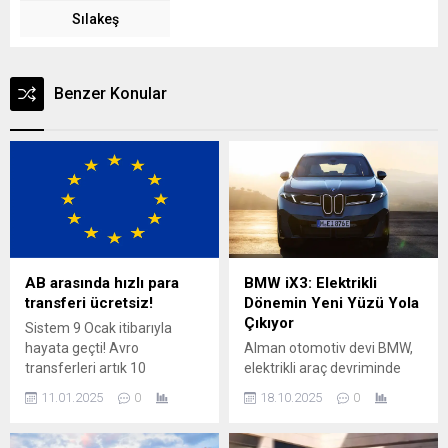
Sılakeş
Benzer Konular
AB arasında hızlı para
BMW iX3: Elektrikli
transferi ücretsiz!
Dönemin Yeni Yüzü Yola
Çıkıyor
Sistem 9 Ocak itibarıyla
hayata geçti! Avro
Alman otomotiv devi BMW,
transferleri artık 10
elektrikli araç devriminde
saniyede tamamlanıyor, ek
yeni bir sayfa açıyor.
11.01.2025
0
18.10.2025
0
ücret alınmıyor. Avrupa
Markanın “Neue Klasse”
Birliği’nin yeni anında ödeme
adını verdiği yeni nesil