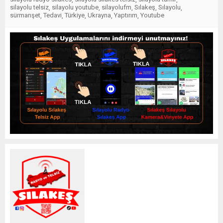
silayolu telsiz
silayolu youtube
silayolufm
Sılakeş
Sılayolu
,
,
,
,
,
sürmanşet
Tedavi
Türkiye
Ukrayna
Yaptırım
Youtube
,
,
,
,
,